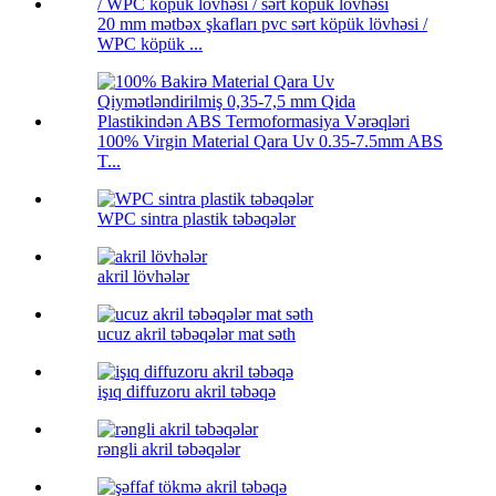
20 mm mətbəx şkafları pvc sərt köpük lövhəsi /
WPC köpük ...
100% Virgin Material Qara Uv 0.35-7.5mm ABS
T...
WPC sintra plastik təbəqələr
akril lövhələr
ucuz akril təbəqələr mat səth
işıq diffuzoru akril təbəqə
rəngli akril təbəqələr