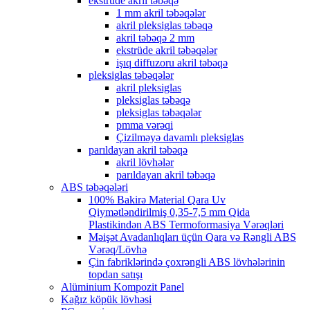
ekstrüde akril təbəqə
1 mm akril təbəqələr
akril pleksiglas təbəqə
akril təbəqə 2 mm
ekstrüde akril təbəqələr
işıq diffuzoru akril təbəqə
pleksiglas təbəqələr
akril pleksiglas
pleksiglas təbəqə
pleksiglas təbəqələr
pmma vərəqi
Çizilməyə davamlı pleksiglas
parıldayan akril təbəqə
akril lövhələr
parıldayan akril təbəqə
ABS təbəqələri
100% Bakirə Material Qara Uv
Qiymətləndirilmiş 0,35-7,5 mm Qida
Plastikindən ABS Termoformasiya Vərəqləri
Məişət Avadanlıqları üçün Qara və Rəngli ABS
Vərəq/Lövhə
Çin fabriklərində çoxrəngli ABS lövhələrinin
topdan satışı
Alüminium Kompozit Panel
Kağız köpük lövhəsi