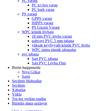
PC vərəqi
PC içi boş vərəq
PC bərk vərəq
PS vərəqi
GPPS vərəqi
HIPPS vərəqi
PS Güzgü Vərəqi
WPC köpük lövhəsi
18 mm PVC lövhə vərəqi
qəhvəyi PVC 5 mm təbəqə
yüksək keyfiyyətli köpük PVC lövhə
WPC sintra plastik təbəqələr
pvc təbəqə
Sərt PVC təbəqə
Sərt PVC Levha Flim
Bizim haqqımızda
Niyə Gökai
Sərgi
Seçilmiş Məhsullar
Seçilmiş
Xəbərlər
Yüklə
Tez-tez verilən suallar
Bizimlə əlaqə saxlayın