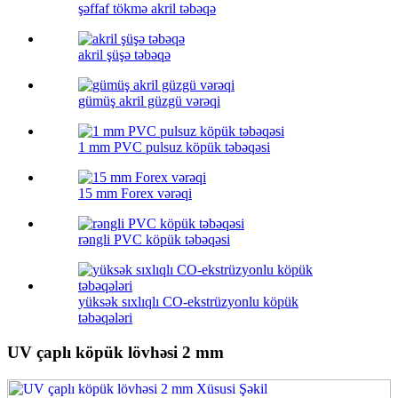
şəffaf tökmə akril təbəqə
akril şüşə təbəqə
gümüş akril güzgü vərəqi
1 mm PVC pulsuz köpük təbəqəsi
15 mm Forex vərəqi
rəngli PVC köpük təbəqəsi
yüksək sıxlıqlı CO-ekstrüzyonlu köpük
təbəqələri
UV çaplı köpük lövhəsi 2 mm