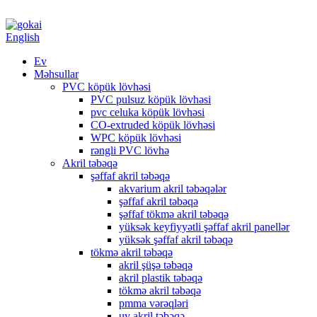
English
Ev
Məhsullar
PVC köpük lövhəsi
PVC pulsuz köpük lövhəsi
pvc celuka köpük lövhəsi
CO-extruded köpük lövhəsi
WPC köpük lövhəsi
rəngli PVC lövhə
Akril təbəqə
şəffaf akril təbəqə
akvarium akril təbəqələr
şəffaf akril təbəqə
şəffaf tökmə akril təbəqə
yüksək keyfiyyətli şəffaf akril panellər
yüksək şəffaf akril təbəqə
tökmə akril təbəqə
akril şüşə təbəqə
akril plastik təbəqə
tökmə akril təbəqə
pmma vərəqləri
uv akril təbəqə