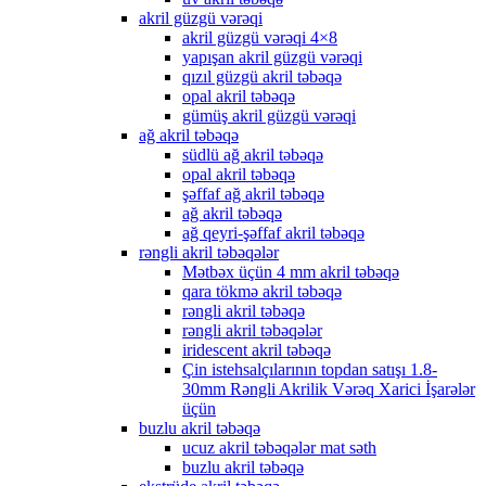
akril güzgü vərəqi
akril güzgü vərəqi 4×8
yapışan akril güzgü vərəqi
qızıl güzgü akril təbəqə
opal akril təbəqə
gümüş akril güzgü vərəqi
ağ akril təbəqə
südlü ağ akril təbəqə
opal akril təbəqə
şəffaf ağ akril təbəqə
ağ akril təbəqə
ağ qeyri-şəffaf akril təbəqə
rəngli akril təbəqələr
Mətbəx üçün 4 mm akril təbəqə
qara tökmə akril təbəqə
rəngli akril təbəqə
rəngli akril təbəqələr
iridescent akril təbəqə
Çin istehsalçılarının topdan satışı 1.8-
30mm Rəngli Akrilik Vərəq Xarici İşarələr
üçün
buzlu akril təbəqə
ucuz akril təbəqələr mat səth
buzlu akril təbəqə