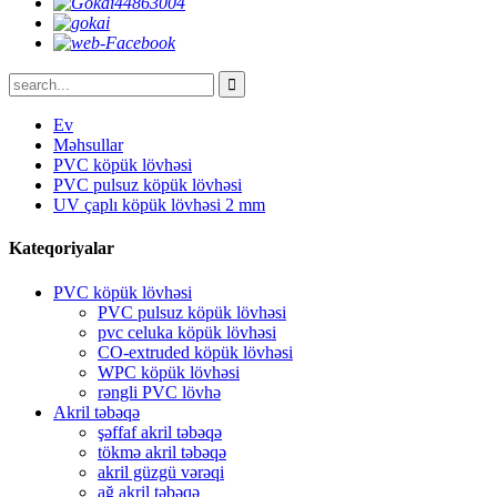
Ev
Məhsullar
PVC köpük lövhəsi
PVC pulsuz köpük lövhəsi
UV çaplı köpük lövhəsi 2 mm
Kateqoriyalar
PVC köpük lövhəsi
PVC pulsuz köpük lövhəsi
pvc celuka köpük lövhəsi
CO-extruded köpük lövhəsi
WPC köpük lövhəsi
rəngli PVC lövhə
Akril təbəqə
şəffaf akril təbəqə
tökmə akril təbəqə
akril güzgü vərəqi
ağ akril təbəqə