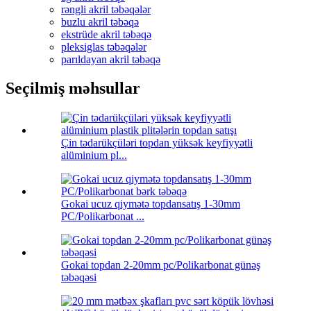
rəngli akril təbəqələr
buzlu akril təbəqə
ekstrüde akril təbəqə
pleksiglas təbəqələr
parıldayan akril təbəqə
Seçilmiş məhsullar
Çin tədarükçüləri topdan yüksək keyfiyyətli
alüminium pl...
Gokai ucuz qiymətə topdansatış 1-30mm
PC/Polikarbonat ...
Gokai topdan 2-20mm pc/Polikarbonat günəş
təbəqəsi