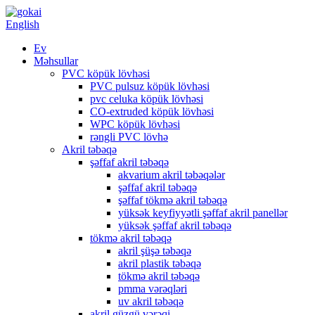
English
Ev
Məhsullar
PVC köpük lövhəsi
PVC pulsuz köpük lövhəsi
pvc celuka köpük lövhəsi
CO-extruded köpük lövhəsi
WPC köpük lövhəsi
rəngli PVC lövhə
Akril təbəqə
şəffaf akril təbəqə
akvarium akril təbəqələr
şəffaf akril təbəqə
şəffaf tökmə akril təbəqə
yüksək keyfiyyətli şəffaf akril panellər
yüksək şəffaf akril təbəqə
tökmə akril təbəqə
akril şüşə təbəqə
akril plastik təbəqə
tökmə akril təbəqə
pmma vərəqləri
uv akril təbəqə
akril güzgü vərəqi