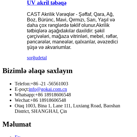
UV akril təbəqə
CAST Akrilik Vərəqlər - Şəffaf, Qara, Ağ,
Boz, Bürünc, Mavi, Qırmızı, Sarı, Yaşıl və
daha çox rənglərdə təklif olunur.Akrilik
tətbiqlərə aşağıdakılar daxildir: şəkil
çərçivələri, mağaza vitrinləri, mebel, rəflər,
pəncərələr, maneələr, qalxanlar, əvəzedici
şüşə və akvariumlar.
sorğu
detal
Bizimlə əlaqə saxlayın
Telefon:
+86 -21 -56561003
E-poçt:
info@gokai.com.cn
Whatsapp:
+86 18918606548
Wechat:
+86 18918606548
Otaq 1003, Bina 1, Lane 111, Luxiang Road, Baoshan
District, SHANGHAI, Çin
Məlumat