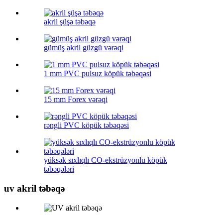
akril şüşə təbəqə
gümüş akril güzgü vərəqi
1 mm PVC pulsuz köpük təbəqəsi
15 mm Forex vərəqi
rəngli PVC köpük təbəqəsi
yüksək sıxlıqlı CO-ekstrüzyonlu köpük
təbəqələri
uv akril təbəqə