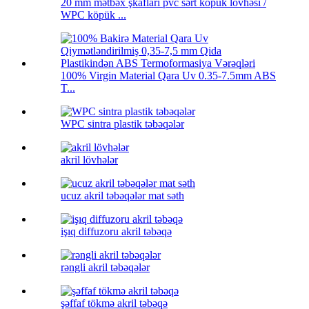
20 mm mətbəx şkafları pvc sərt köpük lövhəsi /
WPC köpük ...
100% Virgin Material Qara Uv 0.35-7.5mm ABS
T...
WPC sintra plastik təbəqələr
akril lövhələr
ucuz akril təbəqələr mat səth
işıq diffuzoru akril təbəqə
rəngli akril təbəqələr
şəffaf tökmə akril təbəqə