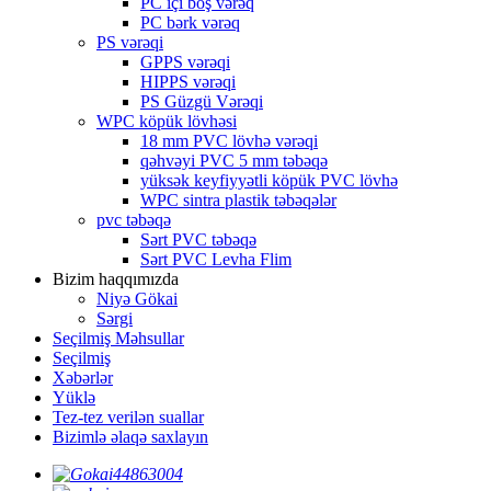
PC içi boş vərəq
PC bərk vərəq
PS vərəqi
GPPS vərəqi
HIPPS vərəqi
PS Güzgü Vərəqi
WPC köpük lövhəsi
18 mm PVC lövhə vərəqi
qəhvəyi PVC 5 mm təbəqə
yüksək keyfiyyətli köpük PVC lövhə
WPC sintra plastik təbəqələr
pvc təbəqə
Sərt PVC təbəqə
Sərt PVC Levha Flim
Bizim haqqımızda
Niyə Gökai
Sərgi
Seçilmiş Məhsullar
Seçilmiş
Xəbərlər
Yüklə
Tez-tez verilən suallar
Bizimlə əlaqə saxlayın