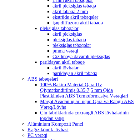
1 mm akril təbəqələr
akril pleksiglas təbəqə
akril təbəqə 2 mm
ekstrüde akril təbəqələr
işıq diffuzoru akril təbəqə
pleksiglas təbəqələr
akril pleksiglas
pleksiglas təbəqə
pleksiglas təbəqələr
pmma vərəqi
Çizilməyə davamlı pleksiglas
parıldayan akril təbəqə
akril lövhələr
parıldayan akril təbəqə
ABS təbəqələri
100% Bakirə Material Qara Uv
Qiymətləndirilmiş 0,35-7,5 mm Qida
Plastikindən ABS Termoformasiya Vərəqləri
Məişət Avadanlıqları üçün Qara və Rəngli ABS
Vərəq/Lövhə
Çin fabriklərində çoxrəngli ABS lövhələrinin
topdan satışı
Alüminium Kompozit Panel
Kağız köpük lövhəsi
PC vərəqi