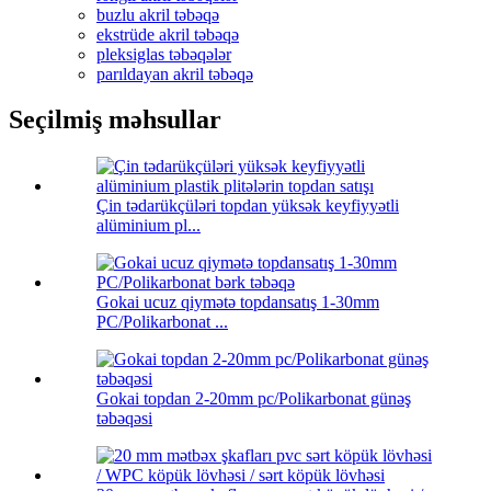
buzlu akril təbəqə
ekstrüde akril təbəqə
pleksiglas təbəqələr
parıldayan akril təbəqə
Seçilmiş məhsullar
Çin tədarükçüləri topdan yüksək keyfiyyətli
alüminium pl...
Gokai ucuz qiymətə topdansatış 1-30mm
PC/Polikarbonat ...
Gokai topdan 2-20mm pc/Polikarbonat günəş
təbəqəsi