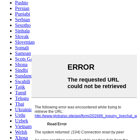
Pashto
Persian
Punjabi
Serbian
Sesotho
Sinhala
Slovak
Slovenian
Somali
Samoan
Scots Gaelic
Shona
Sindhi
Sundanese
Swahili
Tajik
Tamil
Telugu
Thai
Ukrainian
Urdu
Uzbek
Vietnamese
Welsh
Xhosa