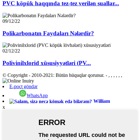
PVC köpük haqqında tez-tez verilən suallar...
09/12/22
Polikarbonatın Faydaları Nələrdir?
02/12/22
Polivinilxlorid xüsusiyyətləri (PV...
© Copyright - 2010-2021: Bütün hüquqlar qorunur.
- , , , , , ,
E-poçt göndər
WhatsApp
William
x