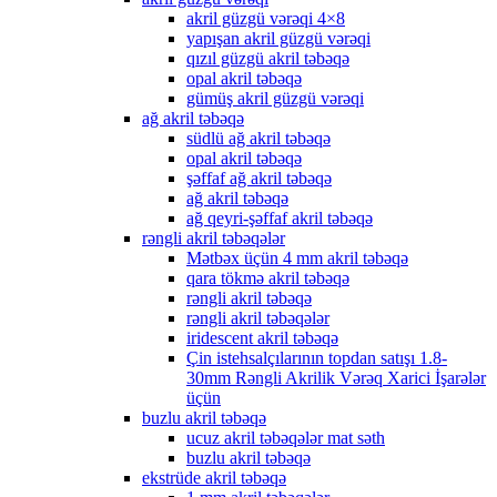
akril güzgü vərəqi 4×8
yapışan akril güzgü vərəqi
qızıl güzgü akril təbəqə
opal akril təbəqə
gümüş akril güzgü vərəqi
ağ akril təbəqə
südlü ağ akril təbəqə
opal akril təbəqə
şəffaf ağ akril təbəqə
ağ akril təbəqə
ağ qeyri-şəffaf akril təbəqə
rəngli akril təbəqələr
Mətbəx üçün 4 mm akril təbəqə
qara tökmə akril təbəqə
rəngli akril təbəqə
rəngli akril təbəqələr
iridescent akril təbəqə
Çin istehsalçılarının topdan satışı 1.8-
30mm Rəngli Akrilik Vərəq Xarici İşarələr
üçün
buzlu akril təbəqə
ucuz akril təbəqələr mat səth
buzlu akril təbəqə
ekstrüde akril təbəqə