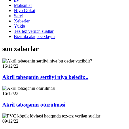
Ev
Məhsullar
Niyə Gökai
Sərgi
Xəbərlər
Yüklə
Tez-tez verilən suallar
Bizimlə əlaqə saxlayın
son xəbərlər
16/12/22
Akril təbəqənin sərtliyi niyə belədir...
16/12/22
Akril təbəqənin ötürülməsi
09/12/22