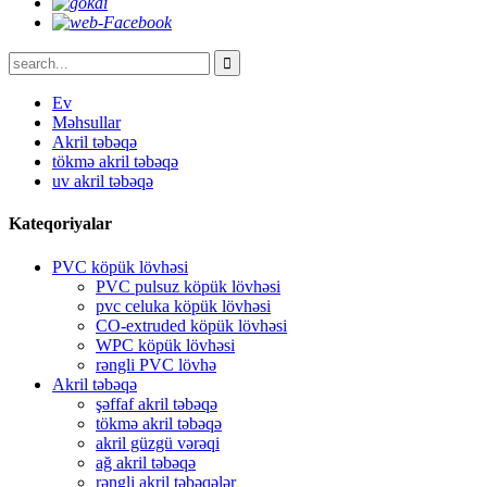
Ev
Məhsullar
Akril təbəqə
tökmə akril təbəqə
uv akril təbəqə
Kateqoriyalar
PVC köpük lövhəsi
PVC pulsuz köpük lövhəsi
pvc celuka köpük lövhəsi
CO-extruded köpük lövhəsi
WPC köpük lövhəsi
rəngli PVC lövhə
Akril təbəqə
şəffaf akril təbəqə
tökmə akril təbəqə
akril güzgü vərəqi
ağ akril təbəqə
rəngli akril təbəqələr