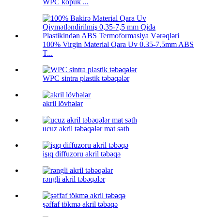
WPC köpük ...
100% Virgin Material Qara Uv 0.35-7.5mm ABS
T...
WPC sintra plastik təbəqələr
akril lövhələr
ucuz akril təbəqələr mat səth
işıq diffuzoru akril təbəqə
rəngli akril təbəqələr
şəffaf tökmə akril təbəqə