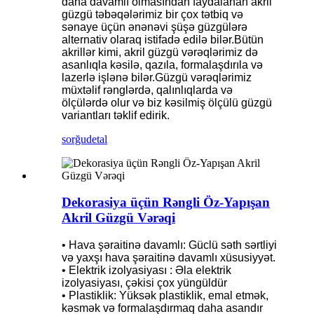
daha davamlı olmasından faydalanan akril
güzgü təbəqələrimiz bir çox tətbiq və
sənaye üçün ənənəvi şüşə güzgülərə
alternativ olaraq istifadə edilə bilər.Bütün
akrillər kimi, akril güzgü vərəqlərimiz də
asanlıqla kəsilə, qazıla, formalaşdırıla və
lazerlə işlənə bilər.Güzgü vərəqlərimiz
müxtəlif rənglərdə, qalınlıqlarda və
ölçülərdə olur və biz kəsilmiş ölçülü güzgü
variantları təklif edirik.
sorğu
detal
Dekorasiya üçün Rəngli Öz-Yapışan
Akril Güzgü Vərəqi
• Hava şəraitinə davamlı: Güclü səth sərtliyi
və yaxşı hava şəraitinə davamlı xüsusiyyət.
• Elektrik izolyasiyası : Əla elektrik
izolyasiyası, çəkisi çox yüngüldür
• Plastiklik: Yüksək plastiklik, emal etmək,
kəsmək və formalaşdırmaq daha asandır