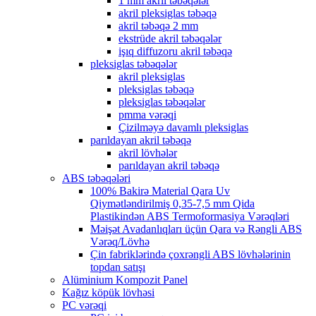
1 mm akril təbəqələr
akril pleksiglas təbəqə
akril təbəqə 2 mm
ekstrüde akril təbəqələr
işıq diffuzoru akril təbəqə
pleksiglas təbəqələr
akril pleksiglas
pleksiglas təbəqə
pleksiglas təbəqələr
pmma vərəqi
Çizilməyə davamlı pleksiglas
parıldayan akril təbəqə
akril lövhələr
parıldayan akril təbəqə
ABS təbəqələri
100% Bakirə Material Qara Uv
Qiymətləndirilmiş 0,35-7,5 mm Qida
Plastikindən ABS Termoformasiya Vərəqləri
Məişət Avadanlıqları üçün Qara və Rəngli ABS
Vərəq/Lövhə
Çin fabriklərində çoxrəngli ABS lövhələrinin
topdan satışı
Alüminium Kompozit Panel
Kağız köpük lövhəsi
PC vərəqi