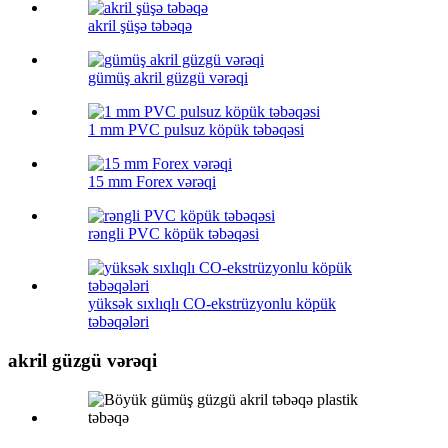
akril şüşə təbəqə
gümüş akril güzgü vərəqi
1 mm PVC pulsuz köpük təbəqəsi
15 mm Forex vərəqi
rəngli PVC köpük təbəqəsi
yüksək sıxlıqlı CO-ekstrüzyonlu köpük
təbəqələri
akril güzgü vərəqi