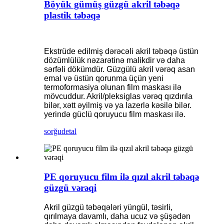
Böyük gümüş güzgü akril təbəqə
plastik təbəqə
Ekstrüde edilmiş dərəcəli akril təbəqə üstün
dözümlülük nəzarətinə malikdir və daha
sərfəli dökümdür. Güzgülü akril vərəq asan
emal və üstün qorunma üçün yeni
termoformasiya olunan film maskası ilə
mövcuddur. Akril/pleksiglas vərəq qızdırıla
bilər, xətt əyilmiş və ya lazerlə kəsilə bilər.
yerində güclü qoruyucu film maskası ilə.
sorğu
detal
PE qoruyucu film ilə qızıl akril təbəqə
güzgü vərəqi
Akril güzgü təbəqələri yüngül, təsirli,
qırılmaya davamlı, daha ucuz və şüşədən