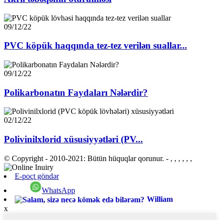
09/12/22
PVC köpük haqqında tez-tez verilən suallar...
09/12/22
Polikarbonatın Faydaları Nələrdir?
02/12/22
Polivinilxlorid xüsusiyyətləri (PV...
© Copyright - 2010-2021: Bütün hüquqlar qorunur.
- , , , , , ,
E-poçt göndər
WhatsApp
William
x