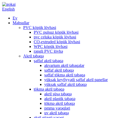
English
Ev
Məhsullar
PVC köpük lövhəsi
PVC pulsuz köpük lövhəsi
pvc celuka köpük lövhəsi
CO-extruded köpük lövhəsi
WPC köpük lövhəsi
rəngli PVC lövhə
Akril təbəqə
şəffaf akril təbəqə
akvarium akril təbəqələr
şəffaf akril təbəqə
şəffaf tökmə akril təbəqə
yüksək keyfiyyətli şəffaf akril panellər
yüksək şəffaf akril təbəqə
tökmə akril təbəqə
akril şüşə təbəqə
akril plastik təbəqə
tökmə akril təbəqə
pmma vərəqləri
uv akril təbəqə
akril güzgü vərəqi