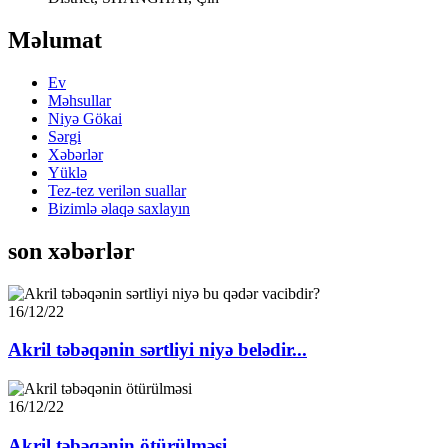
Məlumat
Ev
Məhsullar
Niyə Gökai
Sərgi
Xəbərlər
Yüklə
Tez-tez verilən suallar
Bizimlə əlaqə saxlayın
son xəbərlər
16/12/22
Akril təbəqənin sərtliyi niyə belədir...
16/12/22
Akril təbəqənin ötürülməsi