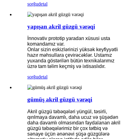
sorğu
detal
yapışan akril güzgü vərəqi
İnnovativ prototip yaradan xüsusi usta
komandamız var.
Onlar sizin eskizlərinizi yüksək keyfiyyətli
hazır məhsullara çevirəcəklər. Ustamız
yuxarıda göstərilən bütün texnikalarımız
üzrə tam təlim keçmiş və ixtisaslıdır.
sorğu
detal
gümüş akril güzgü vərəqi
Akril güzgü təbəqələri yüngül, təsirli,
qırılmaya davamlı, daha ucuz və şüşədən
daha davamlı olmasından faydalanan akril
güzgü təbəqələrimiz bir çox tətbiq və
sənaye üçün ənənəvi şüşə güzgülərə