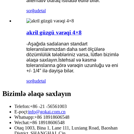
alternativ olaraq istifadə edilə bilər.
sorğu
detal
akril güzgü vərəqi 4×8
-Aşağıda sadalanan standart
toleranslarımızdan daha sərt ölçülərə
dözümlülük tələbləriniz varsa, lütfən bizimlə
əlaqə saxlayın.İstehsal və kəsmə
toleranslarına görə vərəqin uzunluğu və eni
+/- 1/4″ ilə dəyişə bilər.
sorğu
detal
Bizimlə əlaqə saxlayın
Telefon:
+86 -21 -56561003
E-poçt:
info@gokai.com.cn
Whatsapp:
+86 18918606548
Wechat:
+86 18918606548
Otaq 1003, Bina 1, Lane 111, Luxiang Road, Baoshan
District, SHANGHAI, Çin