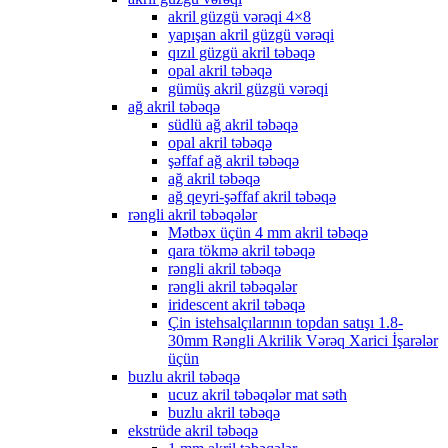
akril güzgü vərəqi 4×8
yapışan akril güzgü vərəqi
qızıl güzgü akril təbəqə
opal akril təbəqə
gümüş akril güzgü vərəqi
ağ akril təbəqə
südlü ağ akril təbəqə
opal akril təbəqə
şəffaf ağ akril təbəqə
ağ akril təbəqə
ağ qeyri-şəffaf akril təbəqə
rəngli akril təbəqələr
Mətbəx üçün 4 mm akril təbəqə
qara tökmə akril təbəqə
rəngli akril təbəqə
rəngli akril təbəqələr
iridescent akril təbəqə
Çin istehsalçılarının topdan satışı 1.8-
30mm Rəngli Akrilik Vərəq Xarici İşarələr
üçün
buzlu akril təbəqə
ucuz akril təbəqələr mat səth
buzlu akril təbəqə
ekstrüde akril təbəqə