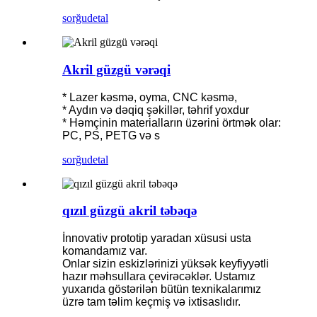
sorğu
detal
Akril güzgü vərəqi
* Lazer kəsmə, oyma, CNC kəsmə,
* Aydın və dəqiq şəkillər, təhrif yoxdur
* Həmçinin materialların üzərini örtmək olar:
PC, PS, PETG və s
sorğu
detal
qızıl güzgü akril təbəqə
İnnovativ prototip yaradan xüsusi usta
komandamız var.
Onlar sizin eskizlərinizi yüksək keyfiyyətli
hazır məhsullara çevirəcəklər. Ustamız
yuxarıda göstərilən bütün texnikalarımız
üzrə tam təlim keçmiş və ixtisaslıdır.