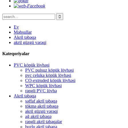
Ev
Məhsullar
Akril təbəqə
akril güzgü vərəqi
Kateqoriyalar
PVC köpük lövhəsi
PVC pulsuz köpük lövhəsi
pvc celuka köpük lövhəsi
CO-extruded köpük lövhəsi
WPC köpük lövhəsi
rəngli PVC lövhə
Akril təbəqə
şəffaf akril təbəqə
tökmə akril təbəqə
akril güzgü vərəqi
ağ akril təbəqə
rəngli akril təbəqələr
buzlu akril təbəqə