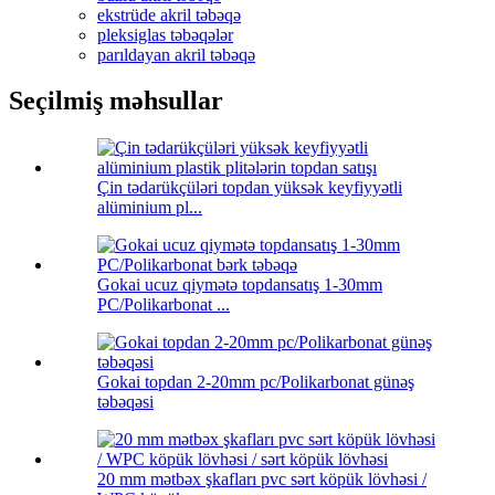
ekstrüde akril təbəqə
pleksiglas təbəqələr
parıldayan akril təbəqə
Seçilmiş məhsullar
Çin tədarükçüləri topdan yüksək keyfiyyətli
alüminium pl...
Gokai ucuz qiymətə topdansatış 1-30mm
PC/Polikarbonat ...
Gokai topdan 2-20mm pc/Polikarbonat günəş
təbəqəsi
20 mm mətbəx şkafları pvc sərt köpük lövhəsi /