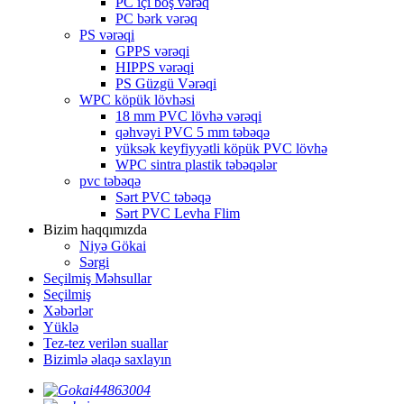
PC içi boş vərəq
PC bərk vərəq
PS vərəqi
GPPS vərəqi
HIPPS vərəqi
PS Güzgü Vərəqi
WPC köpük lövhəsi
18 mm PVC lövhə vərəqi
qəhvəyi PVC 5 mm təbəqə
yüksək keyfiyyətli köpük PVC lövhə
WPC sintra plastik təbəqələr
pvc təbəqə
Sərt PVC təbəqə
Sərt PVC Levha Flim
Bizim haqqımızda
Niyə Gökai
Sərgi
Seçilmiş Məhsullar
Seçilmiş
Xəbərlər
Yüklə
Tez-tez verilən suallar
Bizimlə əlaqə saxlayın