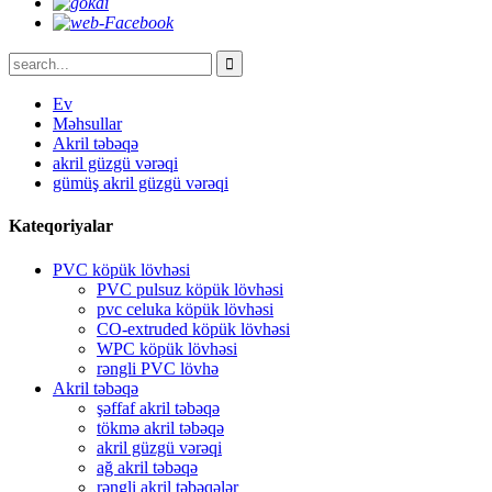
Ev
Məhsullar
Akril təbəqə
akril güzgü vərəqi
gümüş akril güzgü vərəqi
Kateqoriyalar
PVC köpük lövhəsi
PVC pulsuz köpük lövhəsi
pvc celuka köpük lövhəsi
CO-extruded köpük lövhəsi
WPC köpük lövhəsi
rəngli PVC lövhə
Akril təbəqə
şəffaf akril təbəqə
tökmə akril təbəqə
akril güzgü vərəqi
ağ akril təbəqə
rəngli akril təbəqələr