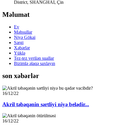
District, SHANGHAI, Çin
Məlumat
Ev
Məhsullar
Niyə Gökai
Sərgi
Xəbərlər
Yüklə
Tez-tez verilən suallar
Bizimlə əlaqə saxlayın
son xəbərlər
16/12/22
Akril təbəqənin sərtliyi niyə belədir...
16/12/22