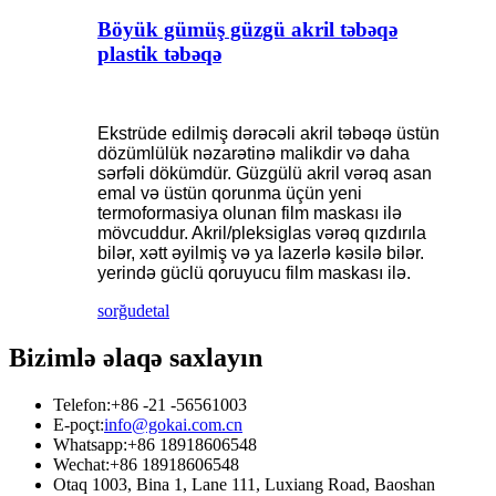
Böyük gümüş güzgü akril təbəqə
plastik təbəqə
Ekstrüde edilmiş dərəcəli akril təbəqə üstün
dözümlülük nəzarətinə malikdir və daha
sərfəli dökümdür. Güzgülü akril vərəq asan
emal və üstün qorunma üçün yeni
termoformasiya olunan film maskası ilə
mövcuddur. Akril/pleksiglas vərəq qızdırıla
bilər, xətt əyilmiş və ya lazerlə kəsilə bilər.
yerində güclü qoruyucu film maskası ilə.
sorğu
detal
Bizimlə əlaqə saxlayın
Telefon:
+86 -21 -56561003
E-poçt:
info@gokai.com.cn
Whatsapp:
+86 18918606548
Wechat:
+86 18918606548
Otaq 1003, Bina 1, Lane 111, Luxiang Road, Baoshan