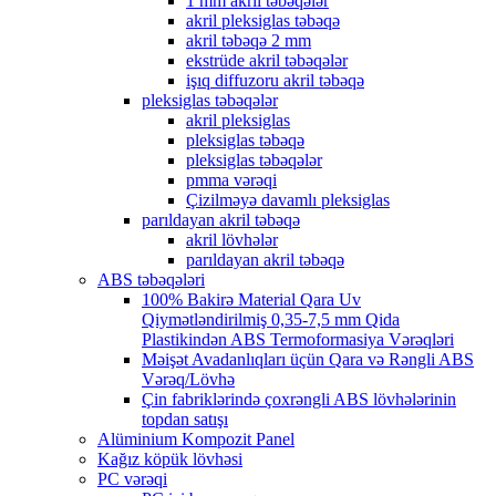
1 mm akril təbəqələr
akril pleksiglas təbəqə
akril təbəqə 2 mm
ekstrüde akril təbəqələr
işıq diffuzoru akril təbəqə
pleksiglas təbəqələr
akril pleksiglas
pleksiglas təbəqə
pleksiglas təbəqələr
pmma vərəqi
Çizilməyə davamlı pleksiglas
parıldayan akril təbəqə
akril lövhələr
parıldayan akril təbəqə
ABS təbəqələri
100% Bakirə Material Qara Uv
Qiymətləndirilmiş 0,35-7,5 mm Qida
Plastikindən ABS Termoformasiya Vərəqləri
Məişət Avadanlıqları üçün Qara və Rəngli ABS
Vərəq/Lövhə
Çin fabriklərində çoxrəngli ABS lövhələrinin
topdan satışı
Alüminium Kompozit Panel
Kağız köpük lövhəsi
PC vərəqi