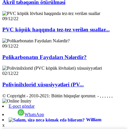
Akril təbəqənin ötürülməsi
09/12/22
PVC köpük haqqında tez-tez verilən suallar...
09/12/22
Polikarbonatın Faydaları Nələrdir?
02/12/22
Polivinilxlorid xüsusiyyətləri (PV...
© Copyright - 2010-2021: Bütün hüquqlar qorunur.
- , , , , , ,
E-poçt göndər
WhatsApp
William
x