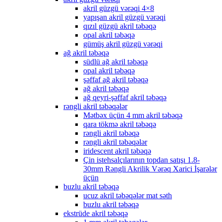
akril güzgü vərəqi 4×8
yapışan akril güzgü vərəqi
qızıl güzgü akril təbəqə
opal akril təbəqə
gümüş akril güzgü vərəqi
ağ akril təbəqə
südlü ağ akril təbəqə
opal akril təbəqə
şəffaf ağ akril təbəqə
ağ akril təbəqə
ağ qeyri-şəffaf akril təbəqə
rəngli akril təbəqələr
Mətbəx üçün 4 mm akril təbəqə
qara tökmə akril təbəqə
rəngli akril təbəqə
rəngli akril təbəqələr
iridescent akril təbəqə
Çin istehsalçılarının topdan satışı 1.8-
30mm Rəngli Akrilik Vərəq Xarici İşarələr
üçün
buzlu akril təbəqə
ucuz akril təbəqələr mat səth
buzlu akril təbəqə
ekstrüde akril təbəqə