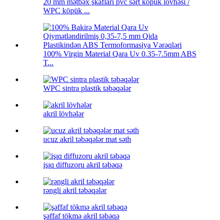
20 mm mətbəx şkafları pvc sərt köpük lövhəsi /
WPC köpük ...
100% Virgin Material Qara Uv 0.35-7.5mm ABS
T...
WPC sintra plastik təbəqələr
akril lövhələr
ucuz akril təbəqələr mat səth
işıq diffuzoru akril təbəqə
rəngli akril təbəqələr
şəffaf tökmə akril təbəqə