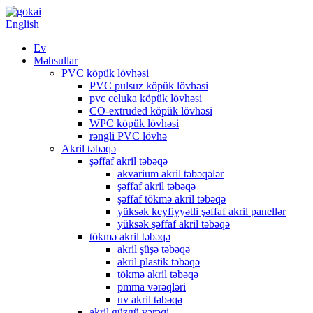
English
Ev
Məhsullar
PVC köpük lövhəsi
PVC pulsuz köpük lövhəsi
pvc celuka köpük lövhəsi
CO-extruded köpük lövhəsi
WPC köpük lövhəsi
rəngli PVC lövhə
Akril təbəqə
şəffaf akril təbəqə
akvarium akril təbəqələr
şəffaf akril təbəqə
şəffaf tökmə akril təbəqə
yüksək keyfiyyətli şəffaf akril panellər
yüksək şəffaf akril təbəqə
tökmə akril təbəqə
akril şüşə təbəqə
akril plastik təbəqə
tökmə akril təbəqə
pmma vərəqləri
uv akril təbəqə
akril güzgü vərəqi