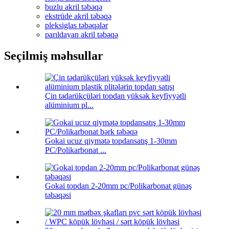
buzlu akril təbəqə
ekstrüde akril təbəqə
pleksiglas təbəqələr
parıldayan akril təbəqə
Seçilmiş məhsullar
Çin tədarükçüləri topdan yüksək keyfiyyətli
alüminium pl...
Gokai ucuz qiymətə topdansatış 1-30mm
PC/Polikarbonat ...
Gokai topdan 2-20mm pc/Polikarbonat günəş
təbəqəsi