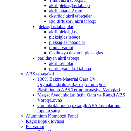
1 mm akril təbəqələr
akril pleksiglas təbəqə
akril təbəqə 2 mm
ekstrüde akril təbəqələr
işıq diffuzoru akril təbəqə
pleksiglas təbəqələr
akril pleksiglas
pleksiglas təbəqə
pleksiglas təbəqələr
pmma vərəqi
Çizilməyə davamlı pleksiglas
parıldayan akril təbəqə
akril lövhələr
parıldayan akril təbəqə
ABS təbəqələri
100% Bakirə Material Qara Uv
Qiymətləndirilmiş 0,35-7,5 mm Qida
Plastikindən ABS Termoformasiya Vərəqləri
Məişət Avadanlıqları üçün Qara və Rəngli ABS
Vərəq/Lövhə
Çin fabriklərində çoxrəngli ABS lövhələrinin
topdan satışı
Alüminium Kompozit Panel
Kağız köpük lövhəsi
PC vərəqi