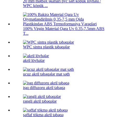
20 mm mətbəx şkafları pvc sərt köpük lövhəsi /
WPC köpük ...
100% Virgin Material Qara Uv 0.35-7.5mm ABS
T...
WPC sintra plastik təbəqələr
akril lövhələr
ucuz akril təbəqələr mat səth
işıq diffuzoru akril təbəqə
rəngli akril təbəqələr
şəffaf tökmə akril təbəqə