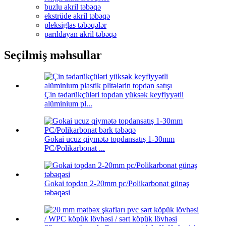
buzlu akril təbəqə
ekstrüde akril təbəqə
pleksiglas təbəqələr
parıldayan akril təbəqə
Seçilmiş məhsullar
Çin tədarükçüləri topdan yüksək keyfiyyətli
alüminium pl...
Gokai ucuz qiymətə topdansatış 1-30mm
PC/Polikarbonat ...
Gokai topdan 2-20mm pc/Polikarbonat günəş
təbəqəsi