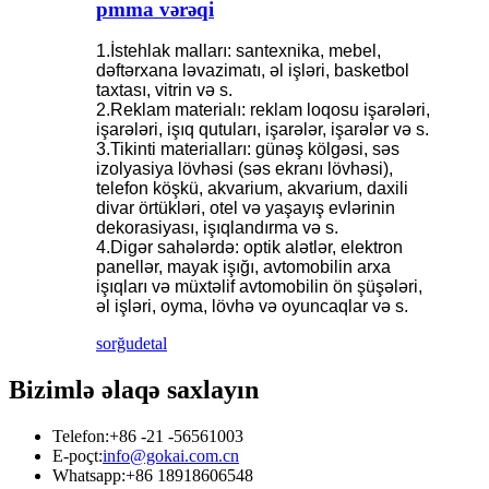
pmma vərəqi
1.İstehlak malları: santexnika, mebel,
dəftərxana ləvazimatı, əl işləri, basketbol
taxtası, vitrin və s.
2.Reklam materialı: reklam loqosu işarələri,
işarələri, işıq qutuları, işarələr, işarələr və s.
3.Tikinti materialları: günəş kölgəsi, səs
izolyasiya lövhəsi (səs ekranı lövhəsi),
telefon köşkü, akvarium, akvarium, daxili
divar örtükləri, otel və yaşayış evlərinin
dekorasiyası, işıqlandırma və s.
4.Digər sahələrdə: optik alətlər, elektron
panellər, mayak işığı, avtomobilin arxa
işıqları və müxtəlif avtomobilin ön şüşələri,
əl işləri, oyma, lövhə və oyuncaqlar və s.
sorğu
detal
Bizimlə əlaqə saxlayın
Telefon:
+86 -21 -56561003
E-poçt:
info@gokai.com.cn
Whatsapp:
+86 18918606548