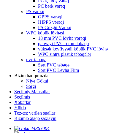
PC içi boş vərəq
PC bərk vərəq
PS vərəqi
GPPS vərəqi
HIPPS vərəqi
PS Güzgü Vərəqi
WPC köpük lövhəsi
18 mm PVC lövhə vərəqi
qəhvəyi PVC 5 mm təbəqə
yüksək keyfiyyətli köpük PVC lövhə
WPC sintra plastik təbəqələr
pvc təbəqə
Sərt PVC təbəqə
Sərt PVC Levha Flim
Bizim haqqımızda
Niyə Gökai
Sərgi
Seçilmiş Məhsullar
Seçilmiş
Xəbərlər
Yüklə
Tez-tez verilən suallar
Bizimlə əlaqə saxlayın