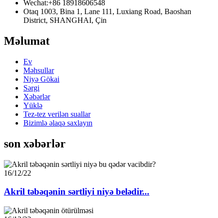
Wechat:
+86 18918606548
Otaq 1003, Bina 1, Lane 111, Luxiang Road, Baoshan
District, SHANGHAI, Çin
Məlumat
Ev
Məhsullar
Niyə Gökai
Sərgi
Xəbərlər
Yüklə
Tez-tez verilən suallar
Bizimlə əlaqə saxlayın
son xəbərlər
16/12/22
Akril təbəqənin sərtliyi niyə belədir...