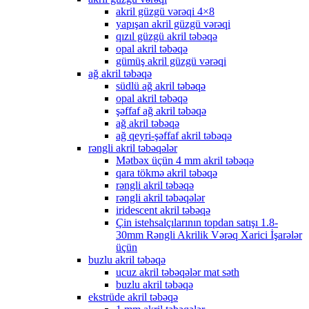
akril güzgü vərəqi 4×8
yapışan akril güzgü vərəqi
qızıl güzgü akril təbəqə
opal akril təbəqə
gümüş akril güzgü vərəqi
ağ akril təbəqə
südlü ağ akril təbəqə
opal akril təbəqə
şəffaf ağ akril təbəqə
ağ akril təbəqə
ağ qeyri-şəffaf akril təbəqə
rəngli akril təbəqələr
Mətbəx üçün 4 mm akril təbəqə
qara tökmə akril təbəqə
rəngli akril təbəqə
rəngli akril təbəqələr
iridescent akril təbəqə
Çin istehsalçılarının topdan satışı 1.8-
30mm Rəngli Akrilik Vərəq Xarici İşarələr
üçün
buzlu akril təbəqə
ucuz akril təbəqələr mat səth
buzlu akril təbəqə
ekstrüde akril təbəqə