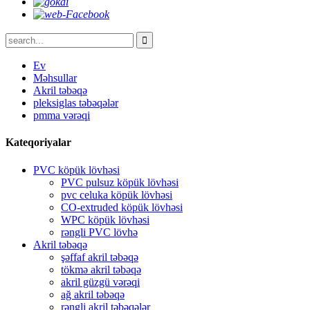
Ev
Məhsullar
Akril təbəqə
pleksiglas təbəqələr
pmma vərəqi
Kateqoriyalar
PVC köpük lövhəsi
PVC pulsuz köpük lövhəsi
pvc celuka köpük lövhəsi
CO-extruded köpük lövhəsi
WPC köpük lövhəsi
rəngli PVC lövhə
Akril təbəqə
şəffaf akril təbəqə
tökmə akril təbəqə
akril güzgü vərəqi
ağ akril təbəqə
rəngli akril təbəqələr