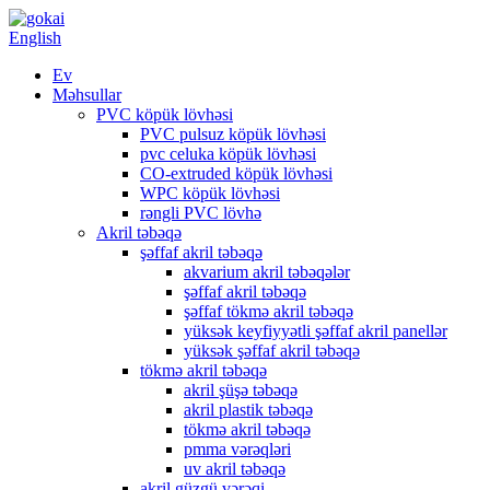
English
Ev
Məhsullar
PVC köpük lövhəsi
PVC pulsuz köpük lövhəsi
pvc celuka köpük lövhəsi
CO-extruded köpük lövhəsi
WPC köpük lövhəsi
rəngli PVC lövhə
Akril təbəqə
şəffaf akril təbəqə
akvarium akril təbəqələr
şəffaf akril təbəqə
şəffaf tökmə akril təbəqə
yüksək keyfiyyətli şəffaf akril panellər
yüksək şəffaf akril təbəqə
tökmə akril təbəqə
akril şüşə təbəqə
akril plastik təbəqə
tökmə akril təbəqə
pmma vərəqləri
uv akril təbəqə
akril güzgü vərəqi