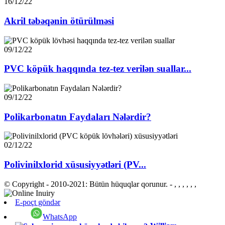
16/12/22
Akril təbəqənin ötürülməsi
09/12/22
PVC köpük haqqında tez-tez verilən suallar...
09/12/22
Polikarbonatın Faydaları Nələrdir?
02/12/22
Polivinilxlorid xüsusiyyətləri (PV...
© Copyright - 2010-2021: Bütün hüquqlar qorunur.
- , , , , , ,
E-poçt göndər
WhatsApp