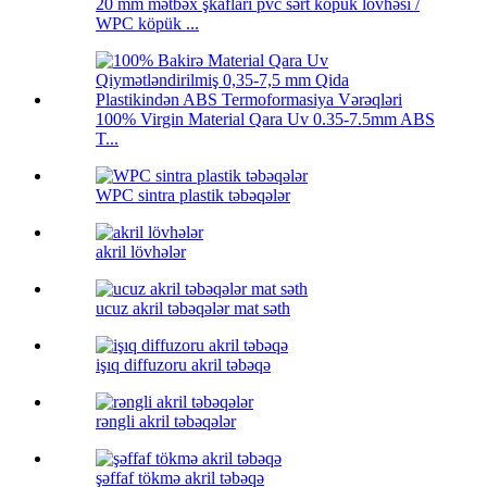
20 mm mətbəx şkafları pvc sərt köpük lövhəsi /
WPC köpük ...
100% Virgin Material Qara Uv 0.35-7.5mm ABS
T...
WPC sintra plastik təbəqələr
akril lövhələr
ucuz akril təbəqələr mat səth
işıq diffuzoru akril təbəqə
rəngli akril təbəqələr
şəffaf tökmə akril təbəqə