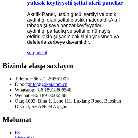
yüksək keyfiyyətli şəffaf akril panellər
Akrilik Panel, üstün gücü, sərtliyi və optik
aydınlığı olan şəffaf plastik materialdır.Akril
təbəqə şüşəyə bənzər keyfiyyətlər -
aydınlıq, parlaqlıq və şəffaflıq nümayiş
etdirir, lakin şüşənin çəkisinin yarısında və
dəfələrlə zərbəyə davamlıdır.
sorğu
detal
Bizimlə əlaqə saxlayın
Telefon:
+86 -21 -56561003
E-poçt:
info@gokai.com.cn
Whatsapp:
+86 18918606548
Wechat:
+86 18918606548
Otaq 1003, Bina 1, Lane 111, Luxiang Road, Baoshan
District, SHANGHAI, Çin
Məlumat
Ev