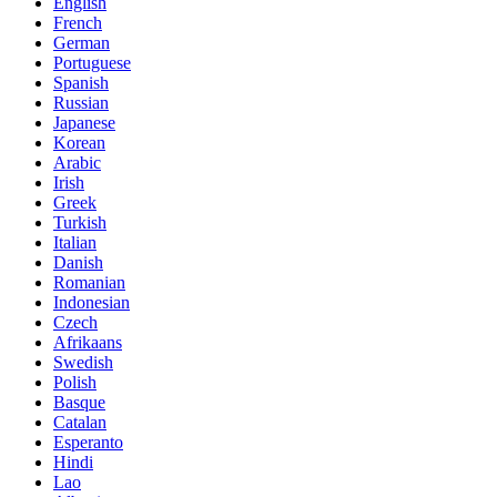
English
French
German
Portuguese
Spanish
Russian
Japanese
Korean
Arabic
Irish
Greek
Turkish
Italian
Danish
Romanian
Indonesian
Czech
Afrikaans
Swedish
Polish
Basque
Catalan
Esperanto
Hindi
Lao