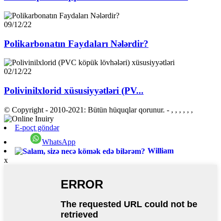
09/12/22
Polikarbonatın Faydaları Nələrdir?
02/12/22
Polivinilxlorid xüsusiyyətləri (PV...
© Copyright - 2010-2021: Bütün hüquqlar qorunur.
- , , , , , ,
E-poçt göndər
WhatsApp
William
x