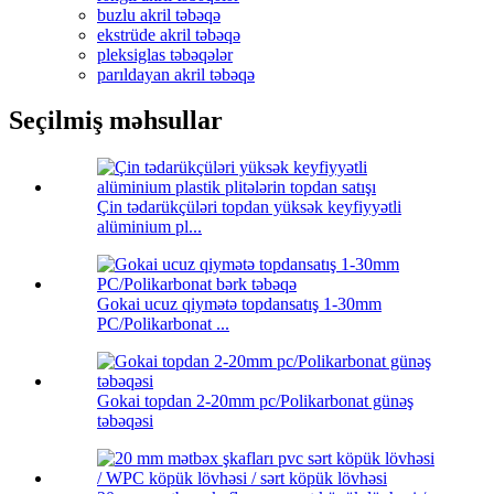
buzlu akril təbəqə
ekstrüde akril təbəqə
pleksiglas təbəqələr
parıldayan akril təbəqə
Seçilmiş məhsullar
Çin tədarükçüləri topdan yüksək keyfiyyətli
alüminium pl...
Gokai ucuz qiymətə topdansatış 1-30mm
PC/Polikarbonat ...
Gokai topdan 2-20mm pc/Polikarbonat günəş
təbəqəsi