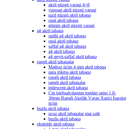
akril güzgü vərəqi 4×8
yapışan akril güzgü vərəqi
qızıl güzgü akril təbəqə
opal akril təbəqə
gümüş akril güzgü vərəqi
ağ akril təbəqə
südlü ağ akril təbəqə
opal akril təbəqə
şəffaf ağ akril təbəqə
ağ akril təbəqə
ağ qeyri-şəffaf akril təbəqə
rəngli akril təbəqələr
Mətbəx üçün 4 mm akril təbəqə
qara tökmə akril təbəqə
rəngli akril təbəqə
rəngli akril təbəqələr
iridescent akril təbəqə
Çin istehsalçılarının topdan satışı 1.8-
30mm Rəngli Akrilik Vərəq Xarici İşarələr
üçün
buzlu akril təbəqə
ucuz akril təbəqələr mat səth
buzlu akril təbəqə
ekstrüde akril təbəqə