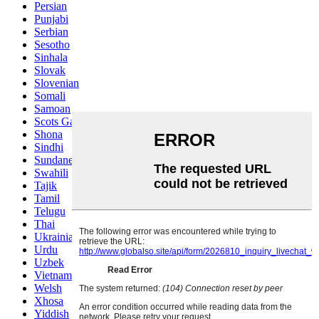
Persian
Punjabi
Serbian
Sesotho
Sinhala
Slovak
Slovenian
Somali
Samoan
Scots Gaelic
Shona
Sindhi
Sundanese
Swahili
Tajik
Tamil
Telugu
Thai
Ukrainian
Urdu
Uzbek
Vietnamese
Welsh
Xhosa
Yiddish