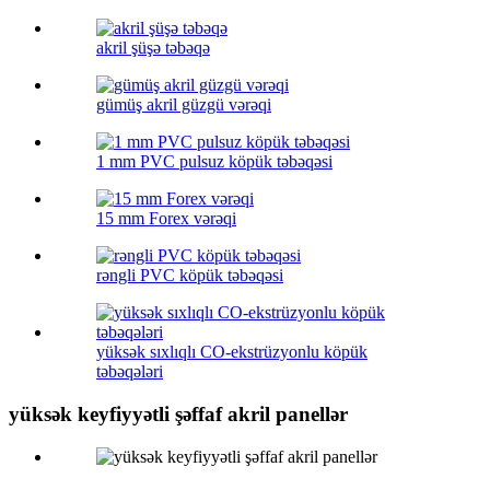
akril şüşə təbəqə
gümüş akril güzgü vərəqi
1 mm PVC pulsuz köpük təbəqəsi
15 mm Forex vərəqi
rəngli PVC köpük təbəqəsi
yüksək sıxlıqlı CO-ekstrüzyonlu köpük
təbəqələri
yüksək keyfiyyətli şəffaf akril panellər