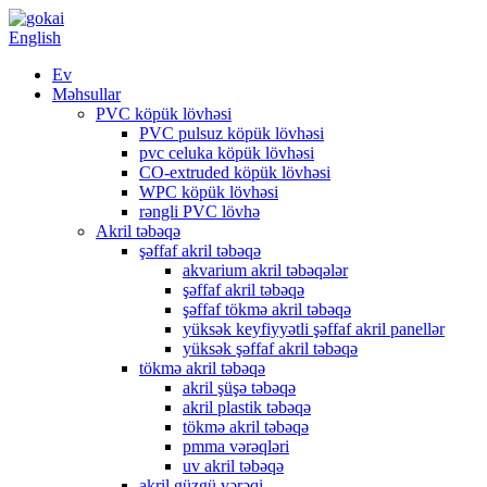
English
Ev
Məhsullar
PVC köpük lövhəsi
PVC pulsuz köpük lövhəsi
pvc celuka köpük lövhəsi
CO-extruded köpük lövhəsi
WPC köpük lövhəsi
rəngli PVC lövhə
Akril təbəqə
şəffaf akril təbəqə
akvarium akril təbəqələr
şəffaf akril təbəqə
şəffaf tökmə akril təbəqə
yüksək keyfiyyətli şəffaf akril panellər
yüksək şəffaf akril təbəqə
tökmə akril təbəqə
akril şüşə təbəqə
akril plastik təbəqə
tökmə akril təbəqə
pmma vərəqləri
uv akril təbəqə
akril güzgü vərəqi