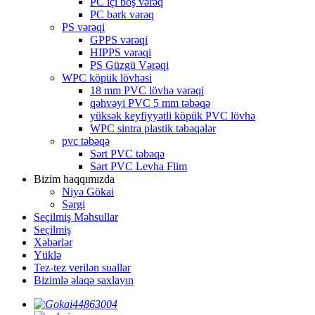
PC içi boş vərəq
PC bərk vərəq
PS vərəqi
GPPS vərəqi
HIPPS vərəqi
PS Güzgü Vərəqi
WPC köpük lövhəsi
18 mm PVC lövhə vərəqi
qəhvəyi PVC 5 mm təbəqə
yüksək keyfiyyətli köpük PVC lövhə
WPC sintra plastik təbəqələr
pvc təbəqə
Sərt PVC təbəqə
Sərt PVC Levha Flim
Bizim haqqımızda
Niyə Gökai
Sərgi
Seçilmiş Məhsullar
Seçilmiş
Xəbərlər
Yüklə
Tez-tez verilən suallar
Bizimlə əlaqə saxlayın