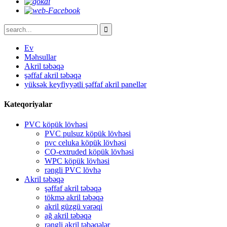
Ev
Məhsullar
Akril təbəqə
şəffaf akril təbəqə
yüksək keyfiyyətli şəffaf akril panellər
Kateqoriyalar
PVC köpük lövhəsi
PVC pulsuz köpük lövhəsi
pvc celuka köpük lövhəsi
CO-extruded köpük lövhəsi
WPC köpük lövhəsi
rəngli PVC lövhə
Akril təbəqə
şəffaf akril təbəqə
tökmə akril təbəqə
akril güzgü vərəqi
ağ akril təbəqə
rəngli akril təbəqələr