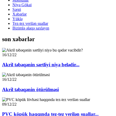
Məhsullar
Niyə Gökai
Sərgi
Xəbərlər
Yüklə
Tez-tez verilən suallar
Bizimlə əlaqə saxlayın
son xəbərlər
16/12/22
Akril təbəqənin sərtliyi niyə belədir...
16/12/22
Akril təbəqənin ötürülməsi
09/12/22
PVC köpük haqqında tez-tez verilən suallar...