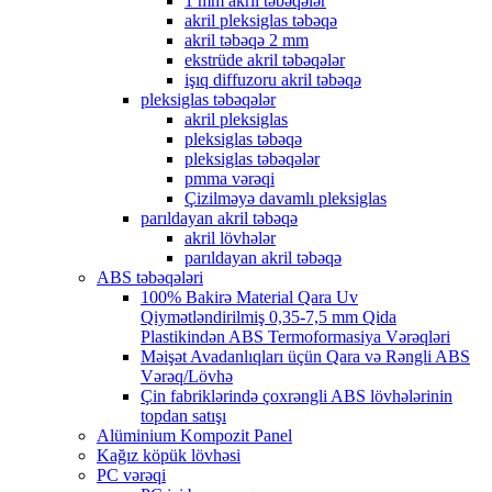
1 mm akril təbəqələr
akril pleksiglas təbəqə
akril təbəqə 2 mm
ekstrüde akril təbəqələr
işıq diffuzoru akril təbəqə
pleksiglas təbəqələr
akril pleksiglas
pleksiglas təbəqə
pleksiglas təbəqələr
pmma vərəqi
Çizilməyə davamlı pleksiglas
parıldayan akril təbəqə
akril lövhələr
parıldayan akril təbəqə
ABS təbəqələri
100% Bakirə Material Qara Uv
Qiymətləndirilmiş 0,35-7,5 mm Qida
Plastikindən ABS Termoformasiya Vərəqləri
Məişət Avadanlıqları üçün Qara və Rəngli ABS
Vərəq/Lövhə
Çin fabriklərində çoxrəngli ABS lövhələrinin
topdan satışı
Alüminium Kompozit Panel
Kağız köpük lövhəsi
PC vərəqi