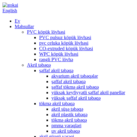
English
Ev
Məhsullar
PVC köpük lövhəsi
PVC pulsuz köpük lövhəsi
pvc celuka köpük lövhəsi
CO-extruded köpük lövhəsi
WPC köpük lövhəsi
rəngli PVC lövhə
Akril təbəqə
şəffaf akril təbəqə
akvarium akril təbəqələr
şəffaf akril təbəqə
şəffaf tökmə akril təbəqə
yüksək keyfiyyətli şəffaf akril panellər
yüksək şəffaf akril təbəqə
tökmə akril təbəqə
akril şüşə təbəqə
akril plastik təbəqə
tökmə akril təbəqə
pmma vərəqləri
uv akril təbəqə
akril güzgü vərəqi