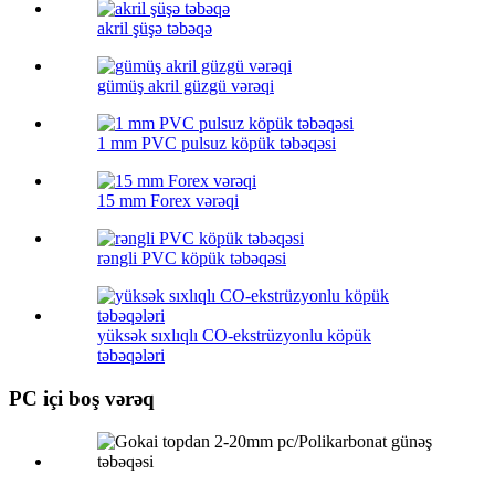
akril şüşə təbəqə
gümüş akril güzgü vərəqi
1 mm PVC pulsuz köpük təbəqəsi
15 mm Forex vərəqi
rəngli PVC köpük təbəqəsi
yüksək sıxlıqlı CO-ekstrüzyonlu köpük
təbəqələri
PC içi boş vərəq