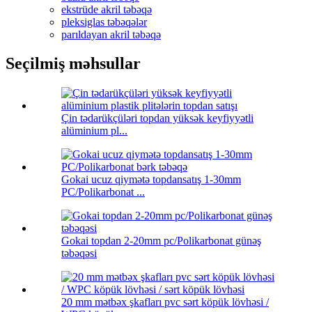
ekstrüde akril təbəqə
pleksiglas təbəqələr
parıldayan akril təbəqə
Seçilmiş məhsullar
Çin tədarükçüləri topdan yüksək keyfiyyətli
alüminium pl...
Gokai ucuz qiymətə topdansatış 1-30mm
PC/Polikarbonat ...
Gokai topdan 2-20mm pc/Polikarbonat günəş
təbəqəsi
20 mm mətbəx şkafları pvc sərt köpük lövhəsi /