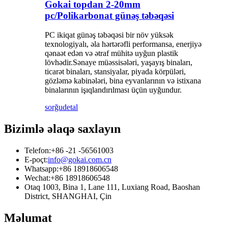
Gokai topdan 2-20mm
pc/Polikarbonat günəş təbəqəsi
PC ikiqat günəş təbəqəsi bir növ yüksək
texnologiyalı, əla hərtərəfli performansa, enerjiyə
qənaət edən və ətraf mühitə uyğun plastik
lövhədir.Sənaye müəssisələri, yaşayış binaları,
ticarət binaları, stansiyalar, piyada körpüləri,
gözləmə kabinələri, bina eyvanlarının və istixana
binalarının işıqlandırılması üçün uyğundur.
sorğu
detal
Bizimlə əlaqə saxlayın
Telefon:
+86 -21 -56561003
E-poçt:
info@gokai.com.cn
Whatsapp:
+86 18918606548
Wechat:
+86 18918606548
Otaq 1003, Bina 1, Lane 111, Luxiang Road, Baoshan
District, SHANGHAI, Çin
Məlumat