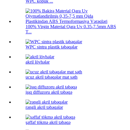
WPC köpük ...
100% Virgin Material Qara Uv 0.35-7.5mm ABS
T...
WPC sintra plastik təbəqələr
akril lövhələr
ucuz akril təbəqələr mat səth
işıq diffuzoru akril təbəqə
rəngli akril təbəqələr
şəffaf tökmə akril təbəqə