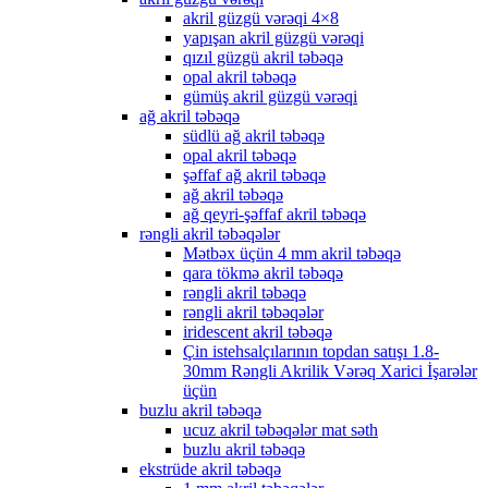
akril güzgü vərəqi 4×8
yapışan akril güzgü vərəqi
qızıl güzgü akril təbəqə
opal akril təbəqə
gümüş akril güzgü vərəqi
ağ akril təbəqə
südlü ağ akril təbəqə
opal akril təbəqə
şəffaf ağ akril təbəqə
ağ akril təbəqə
ağ qeyri-şəffaf akril təbəqə
rəngli akril təbəqələr
Mətbəx üçün 4 mm akril təbəqə
qara tökmə akril təbəqə
rəngli akril təbəqə
rəngli akril təbəqələr
iridescent akril təbəqə
Çin istehsalçılarının topdan satışı 1.8-
30mm Rəngli Akrilik Vərəq Xarici İşarələr
üçün
buzlu akril təbəqə
ucuz akril təbəqələr mat səth
buzlu akril təbəqə
ekstrüde akril təbəqə