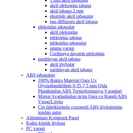
1 mm akril təbəqələr
akril pleksiglas təbəqə
akril təbəqə 2 mm
ekstrüde akril təbəqələr
işıq diffuzoru akril təbəqə
pleksiglas təbəqələr
akril pleksiglas
pleksiglas təbəqə
pleksiglas təbəqələr
pmma vərəqi
Çizilməyə davamlı pleksiglas
parıldayan akril təbəqə
akril lövhələr
parıldayan akril təbəqə
ABS təbəqələri
100% Bakirə Material Qara Uv
Qiymətləndirilmiş 0,35-7,5 mm Qida
Plastikindən ABS Termoformasiya Vərəqləri
Məişət Avadanlıqları üçün Qara və Rəngli ABS
Vərəq/Lövhə
Çin fabriklərində çoxrəngli ABS lövhələrinin
topdan satışı
Alüminium Kompozit Panel
Kağız köpük lövhəsi
PC vərəqi