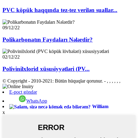
PVC köpük haqqında tez-tez verilən suallar...
09/12/22
Polikarbonatın Faydaları Nələrdir?
02/12/22
Polivinilxlorid xüsusiyyətləri (PV...
© Copyright - 2010-2021: Bütün hüquqlar qorunur.
- , , , , , ,
E-poçt göndər
WhatsApp
William
x