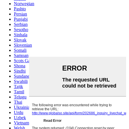
Norwegian
Pashto
Persian
Punjabi
Serbian
Sesotho
Sinhala
Slovak
Slovenian
Somali
Samoan
Scots Gaelic
Shona
Sindhi
Sundanese
Swahili
Tajik
Tamil
Telugu
Thai
Ukrainian
Urdu
Uzbek
Vietnamese
Welsh