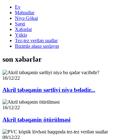
Ev
Məhsullar
Niyə Gökai
Sərgi
Xəbərlər
Yüklə
Tez-tez verilən suallar
Bizimlə əlaqə saxlayın
son xəbərlər
16/12/22
Akril təbəqənin sərtliyi niyə belədir...
16/12/22
Akril təbəqənin ötürülməsi
09/12/22