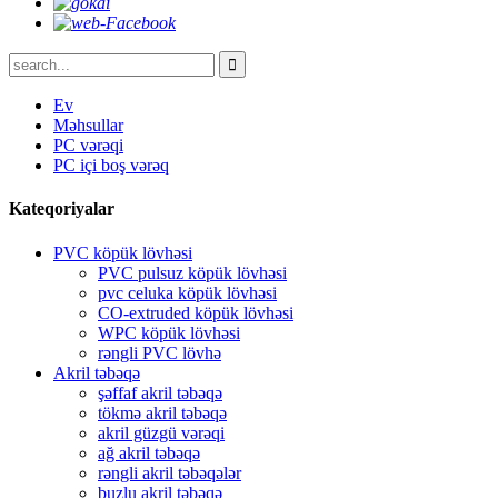
Ev
Məhsullar
PC vərəqi
PC içi boş vərəq
Kateqoriyalar
PVC köpük lövhəsi
PVC pulsuz köpük lövhəsi
pvc celuka köpük lövhəsi
CO-extruded köpük lövhəsi
WPC köpük lövhəsi
rəngli PVC lövhə
Akril təbəqə
şəffaf akril təbəqə
tökmə akril təbəqə
akril güzgü vərəqi
ağ akril təbəqə
rəngli akril təbəqələr
buzlu akril təbəqə