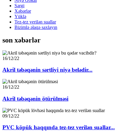
Niyə Gökai
Sərgi
Xəbərlər
Yüklə
Tez-tez verilən suallar
Bizimlə əlaqə saxlayın
son xəbərlər
16/12/22
Akril təbəqənin sərtliyi niyə belədir...
16/12/22
Akril təbəqənin ötürülməsi
09/12/22
PVC köpük haqqında tez-tez verilən suallar...