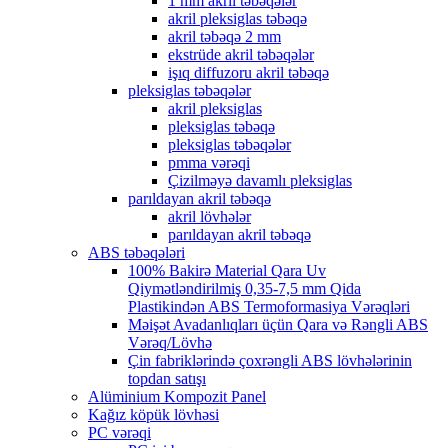
1 mm akril təbəqələr
akril pleksiglas təbəqə
akril təbəqə 2 mm
ekstrüde akril təbəqələr
işıq diffuzoru akril təbəqə
pleksiglas təbəqələr
akril pleksiglas
pleksiglas təbəqə
pleksiglas təbəqələr
pmma vərəqi
Çizilməyə davamlı pleksiglas
parıldayan akril təbəqə
akril lövhələr
parıldayan akril təbəqə
ABS təbəqələri
100% Bakirə Material Qara Uv
Qiymətləndirilmiş 0,35-7,5 mm Qida
Plastikindən ABS Termoformasiya Vərəqləri
Məişət Avadanlıqları üçün Qara və Rəngli ABS
Vərəq/Lövhə
Çin fabriklərində çoxrəngli ABS lövhələrinin
topdan satışı
Alüminium Kompozit Panel
Kağız köpük lövhəsi
PC vərəqi