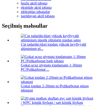
buzlu akril təbəqə
ekstrüde akril təbəqə
pleksiglas təbəqələr
parıldayan akril təbəqə
Seçilmiş məhsullar
Çin tədarükçüləri topdan yüksək keyfiyyətli
alüminium pl...
Gokai ucuz qiymətə topdansatış 1-30mm
PC/Polikarbonat ...
Gokai topdan 2-20mm pc/Polikarbonat günəş
təbəqəsi