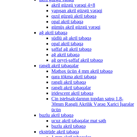
akril güzgü vərəqi 4×8
yapışan akril güzgü vərəqi
qızıl güzgü akril təbəqə
opal akril təbəqə
gümüş akril güzgü vərəqi
ağ akril təbəqə
südlü ağ akril təbəqə
opal akril təbəqə
şəffaf ağ akril təbəqə
ağ akril təbəqə
ağ qeyri-şəffaf akril təbəqə
rəngli akril təbəqələr
Mətbəx üçün 4 mm akril təbəqə
qara tökmə akril təbəqə
rəngli akril təbəqə
rəngli akril təbəqələr
iridescent akril təbəqə
Çin istehsalçılarının topdan satışı 1.8-
30mm Rəngli Akrilik Vərəq Xarici İşarələr
üçün
buzlu akril təbəqə
ucuz akril təbəqələr mat səth
buzlu akril təbəqə
ekstrüde akril təbəqə