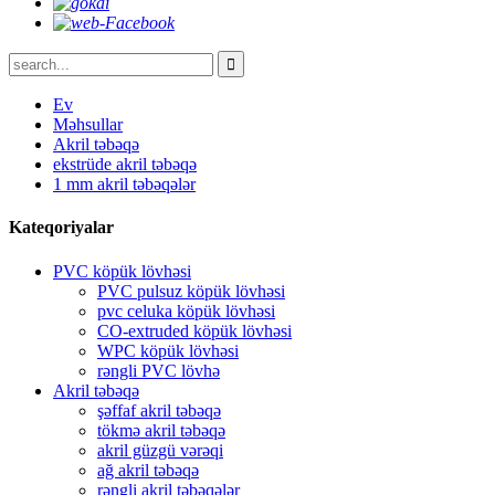
Ev
Məhsullar
Akril təbəqə
ekstrüde akril təbəqə
1 mm akril təbəqələr
Kateqoriyalar
PVC köpük lövhəsi
PVC pulsuz köpük lövhəsi
pvc celuka köpük lövhəsi
CO-extruded köpük lövhəsi
WPC köpük lövhəsi
rəngli PVC lövhə
Akril təbəqə
şəffaf akril təbəqə
tökmə akril təbəqə
akril güzgü vərəqi
ağ akril təbəqə
rəngli akril təbəqələr