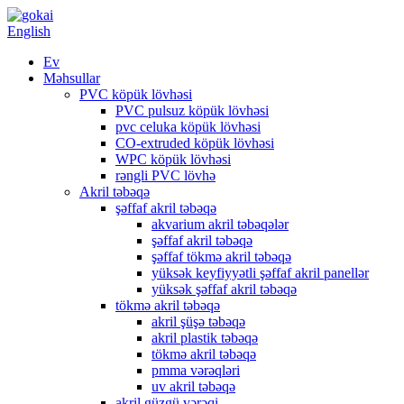
English
Ev
Məhsullar
PVC köpük lövhəsi
PVC pulsuz köpük lövhəsi
pvc celuka köpük lövhəsi
CO-extruded köpük lövhəsi
WPC köpük lövhəsi
rəngli PVC lövhə
Akril təbəqə
şəffaf akril təbəqə
akvarium akril təbəqələr
şəffaf akril təbəqə
şəffaf tökmə akril təbəqə
yüksək keyfiyyətli şəffaf akril panellər
yüksək şəffaf akril təbəqə
tökmə akril təbəqə
akril şüşə təbəqə
akril plastik təbəqə
tökmə akril təbəqə
pmma vərəqləri
uv akril təbəqə
akril güzgü vərəqi