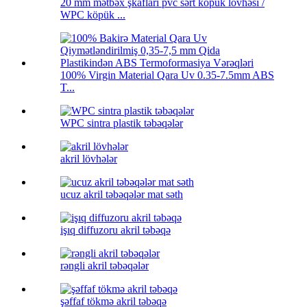
20 mm mətbəx şkafları pvc sərt köpük lövhəsi /
WPC köpük ...
100% Virgin Material Qara Uv 0.35-7.5mm ABS
T...
WPC sintra plastik təbəqələr
akril lövhələr
ucuz akril təbəqələr mat səth
işıq diffuzoru akril təbəqə
rəngli akril təbəqələr
şəffaf tökmə akril təbəqə