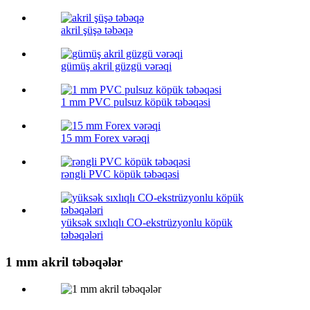
akril şüşə təbəqə
gümüş akril güzgü vərəqi
1 mm PVC pulsuz köpük təbəqəsi
15 mm Forex vərəqi
rəngli PVC köpük təbəqəsi
yüksək sıxlıqlı CO-ekstrüzyonlu köpük
təbəqələri
1 mm akril təbəqələr