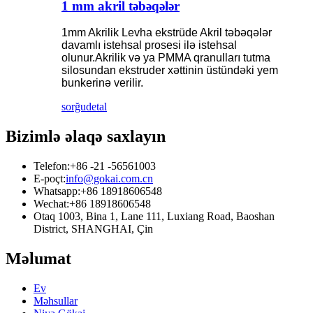
1 mm akril təbəqələr
1mm Akrilik Levha ekstrüde Akril təbəqələr
davamlı istehsal prosesi ilə istehsal
olunur.Akrilik və ya PMMA qranulları tutma
silosundan ekstruder xəttinin üstündəki yem
bunkerinə verilir.
sorğu
detal
Bizimlə əlaqə saxlayın
Telefon:
+86 -21 -56561003
E-poçt:
info@gokai.com.cn
Whatsapp:
+86 18918606548
Wechat:
+86 18918606548
Otaq 1003, Bina 1, Lane 111, Luxiang Road, Baoshan
District, SHANGHAI, Çin
Məlumat
Ev
Məhsullar