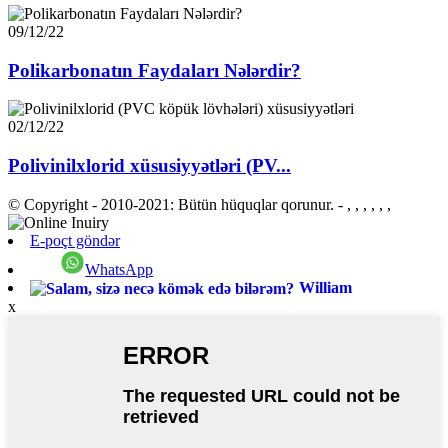
09/12/22
Polikarbonatın Faydaları Nələrdir?
02/12/22
Polivinilxlorid xüsusiyyətləri (PV...
© Copyright - 2010-2021: Bütün hüquqlar qorunur.
- , , , , , ,
E-poçt göndər
WhatsApp
William
x