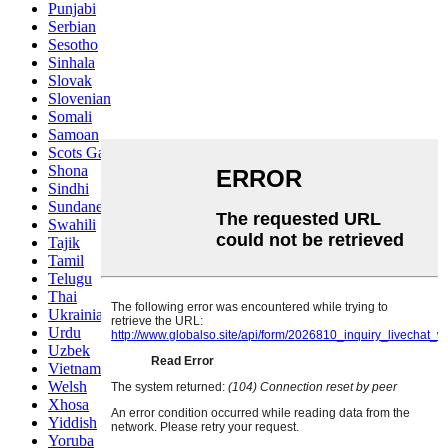
Punjabi
Serbian
Sesotho
Sinhala
Slovak
Slovenian
Somali
Samoan
Scots Gaelic
Shona
Sindhi
Sundanese
Swahili
Tajik
Tamil
Telugu
Thai
Ukrainian
Urdu
Uzbek
Vietnamese
Welsh
Xhosa
Yiddish
Yoruba