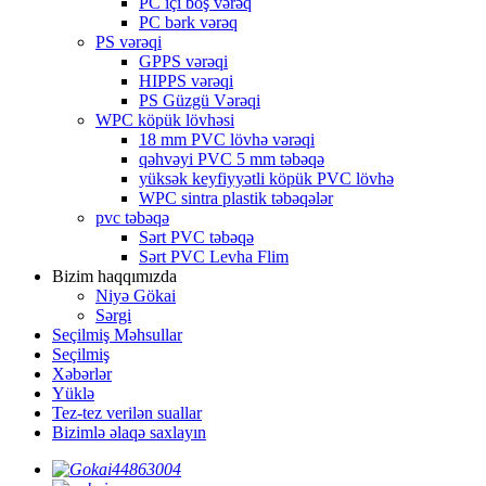
PC içi boş vərəq
PC bərk vərəq
PS vərəqi
GPPS vərəqi
HIPPS vərəqi
PS Güzgü Vərəqi
WPC köpük lövhəsi
18 mm PVC lövhə vərəqi
qəhvəyi PVC 5 mm təbəqə
yüksək keyfiyyətli köpük PVC lövhə
WPC sintra plastik təbəqələr
pvc təbəqə
Sərt PVC təbəqə
Sərt PVC Levha Flim
Bizim haqqımızda
Niyə Gökai
Sərgi
Seçilmiş Məhsullar
Seçilmiş
Xəbərlər
Yüklə
Tez-tez verilən suallar
Bizimlə əlaqə saxlayın