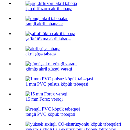
işıq diffuzoru akril təbəqə
rəngli akril təbəqələr
şəffaf tökmə akril təbəqə
akril şüşə təbəqə
gümüş akril güzgü vərəqi
1 mm PVC pulsuz köpük təbəqəsi
15 mm Forex vərəqi
rəngli PVC köpük təbəqəsi
yüksək sıxlıqlı CO-ekstrüzyonlu köpük təbəqələri