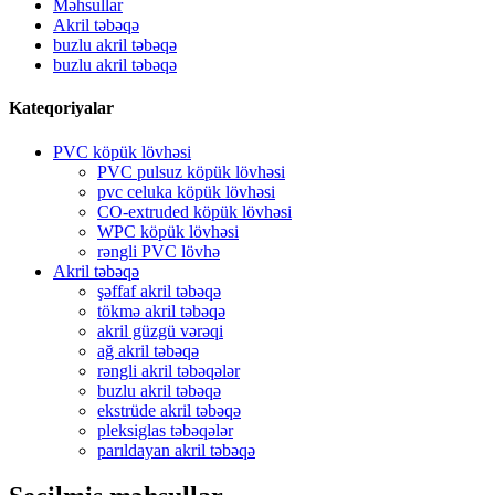
Məhsullar
Akril təbəqə
buzlu akril təbəqə
buzlu akril təbəqə
Kateqoriyalar
PVC köpük lövhəsi
PVC pulsuz köpük lövhəsi
pvc celuka köpük lövhəsi
CO-extruded köpük lövhəsi
WPC köpük lövhəsi
rəngli PVC lövhə
Akril təbəqə
şəffaf akril təbəqə
tökmə akril təbəqə
akril güzgü vərəqi
ağ akril təbəqə
rəngli akril təbəqələr
buzlu akril təbəqə
ekstrüde akril təbəqə
pleksiglas təbəqələr
parıldayan akril təbəqə