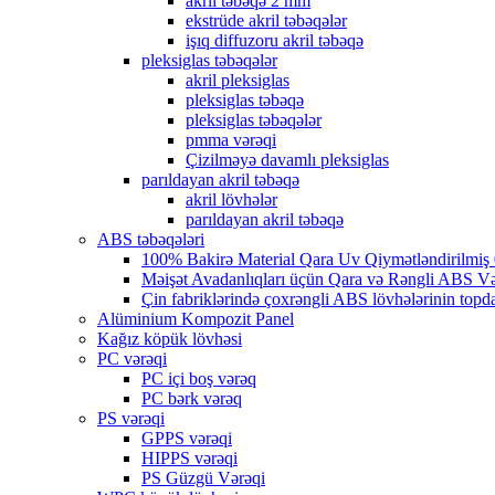
akril təbəqə 2 mm
ekstrüde akril təbəqələr
işıq diffuzoru akril təbəqə
pleksiglas təbəqələr
akril pleksiglas
pleksiglas təbəqə
pleksiglas təbəqələr
pmma vərəqi
Çizilməyə davamlı pleksiglas
parıldayan akril təbəqə
akril lövhələr
parıldayan akril təbəqə
ABS təbəqələri
100% Bakirə Material Qara Uv Qiymətləndirilmiş
Məişət Avadanlıqları üçün Qara və Rəngli ABS V
Çin fabriklərində çoxrəngli ABS lövhələrinin topda
Alüminium Kompozit Panel
Kağız köpük lövhəsi
PC vərəqi
PC içi boş vərəq
PC bərk vərəq
PS vərəqi
GPPS vərəqi
HIPPS vərəqi
PS Güzgü Vərəqi