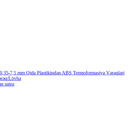
 0,35-7,5 mm Qida Plastikindən ABS Termoformasiya Vərəqləri
ərəq/Lövhə
n satışı