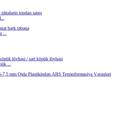
...
 ...
ük ...