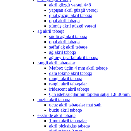
akril güzgü vərəqi 4×8
yapışan akril güzgü vərəqi
qızıl güzgü akril təbəqə
opal akril təbəqə
gümüş akril güzgü vərəqi
ağ akril təbəqə
südlü ağ akril təbəqə
opal akril təbəqə
şəffaf ağ akril təbəqə
ağ akril təbəqə
ağ qeyri-şəffaf akril təbəqə
rəngli akril təbəqələr
Mətbəx üçün 4 mm akril təbəqə
qara tökmə akril təbəqə
rəngli akril təbəqə
rəngli akril təbəqələr
iridescent akril təbəqə
Çin istehsalçılarının topdan satışı 1.8-30mm
buzlu akril təbəqə
ucuz akril təbəqələr mat səth
buzlu akril təbəqə
ekstrüde akril təbəqə
1 mm akril təbəqələr
akril pleksiglas təbəqə