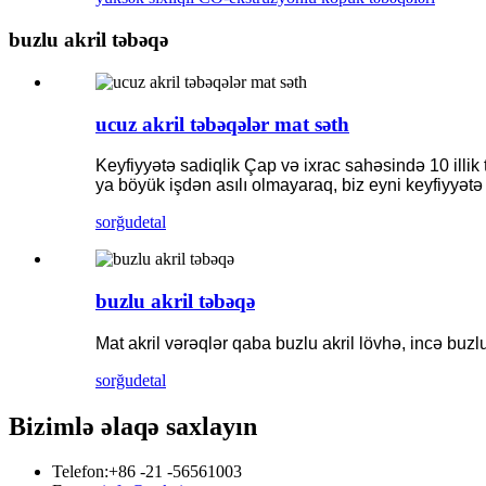
buzlu akril təbəqə
ucuz akril təbəqələr mat səth
Keyfiyyətə sadiqlik Çap və ixrac sahəsində 10 illik 
ya böyük işdən asılı olmayaraq, biz eyni keyfiyyət
sorğu
detal
buzlu akril təbəqə
Mat akril vərəqlər qaba buzlu akril lövhə, incə buzlu a
sorğu
detal
Bizimlə əlaqə saxlayın
Telefon:
+86 -21 -56561003