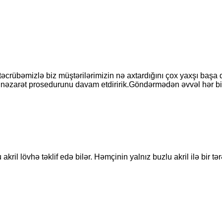
təcrübəmizlə biz müştərilərimizin nə axtardığını çox yaxşı başa dü
ə nəzarət prosedurunu davam etdiririk.Göndərmədən əvvəl hər bir 
kril lövhə təklif edə bilər. Həmçinin yalnız buzlu akril ilə bir tərə