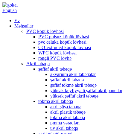
English
Ev
Məhsullar
PVC köpük lövhəsi
PVC pulsuz köpük lövhəsi
pvc celuka köpük lövhəsi
CO-extruded köpük lövhəsi
WPC köpük lövhəsi
rəngli PVC lövhə
Akril təbəqə
şəffaf akril təbəqə
akvarium akril təbəqələr
şəffaf akril təbəqə
şəffaf tökmə akril təbəqə
yüksək keyfiyyətli şəffaf akril panellər
yüksək şəffaf akril təbəqə
tökmə akril təbəqə
akril şüşə təbəqə
akril plastik təbəqə
tökmə akril təbəqə
pmma vərəqləri
uv akril təbəqə
akril güzgü vərəqi