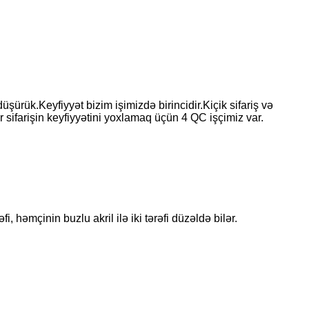
şürük.Keyfiyyət bizim işimizdə birincidir.Kiçik sifariş və
sifarişin keyfiyyətini yoxlamaq üçün 4 QC işçimiz var.
fi, həmçinin buzlu akril ilə iki tərəfi düzəldə bilər.