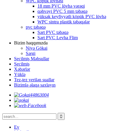
WPC köpük lövhəsi
18 mm PVC lövhə vərəqi
qəhvəyi PVC 5 mm təbəqə
yüksək keyfiyyətli köpük PVC lövhə
WPC sintra plastik təbəqələr
pvc təbəqə
Sərt PVC təbəqə
Sərt PVC Levha Flim
Bizim haqqımızda
Niyə Gökai
Sərgi
Seçilmiş Məhsullar
Seçilmiş
Xəbərlər
Yüklə
Tez-tez verilən suallar
Bizimlə əlaqə saxlayın
Ev