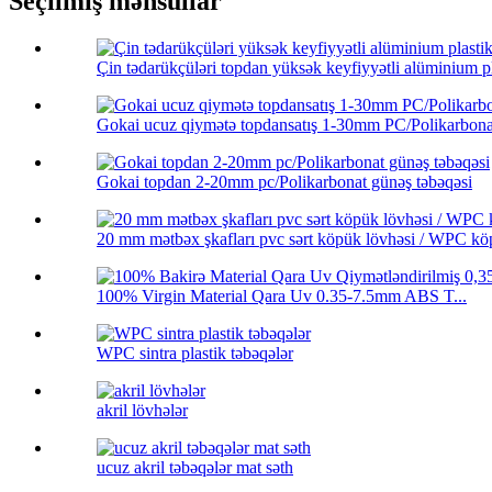
Seçilmiş məhsullar
Çin tədarükçüləri topdan yüksək keyfiyyətli alüminium pl
Gokai ucuz qiymətə topdansatış 1-30mm PC/Polikarbonat
Gokai topdan 2-20mm pc/Polikarbonat günəş təbəqəsi
20 mm mətbəx şkafları pvc sərt köpük lövhəsi / WPC köp
100% Virgin Material Qara Uv 0.35-7.5mm ABS T...
WPC sintra plastik təbəqələr
akril lövhələr
ucuz akril təbəqələr mat səth