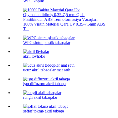
WPC köpük ...
100% Virgin Material Qara Uv 0.35-7.5mm ABS
T...
WPC sintra plastik təbəqələr
akril lövhələr
ucuz akril təbəqələr mat səth
işıq diffuzoru akril təbəqə
rəngli akril təbəqələr
şəffaf tökmə akril təbəqə