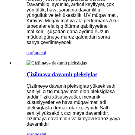
Davamlılıq, aydınlıq, ardıcıl keyfiyyət, çox
yönlülük, hava şəraitinə davamlılıq,
yüngüllük və təhlükəsizlik, UV müqaviməti,
Kimyəvi Müqavimət və əla performans.Akril
təbəqələr əla işıq ötürmə qabiliyyətinə
malikdir - şüşədən daha aydındır!Uzun
müddət günəşə məruz qaldıqdan sonra
sarıya çevrilməyəcək.
sorğu
detal
Çizilməyə davamlı pleksiglas
Çizilməyə davamlı pleksiglas yüksək səth
sərtliyi, cızıq müqaviməti olan pleksiglasa
aiddir.Fiziki xüsusiyyətlər, mexaniki
xüsusiyyətlər və hava müqaviməti adi
pleksiglasla demək olar ki, eynidir.Səth
sərtliyi yüksəkdir, cızılmaya davamlıdır,
cızılmaya davamlıdır və kimyəvi korroziyaya
davamlıdır.
sorğu
detal