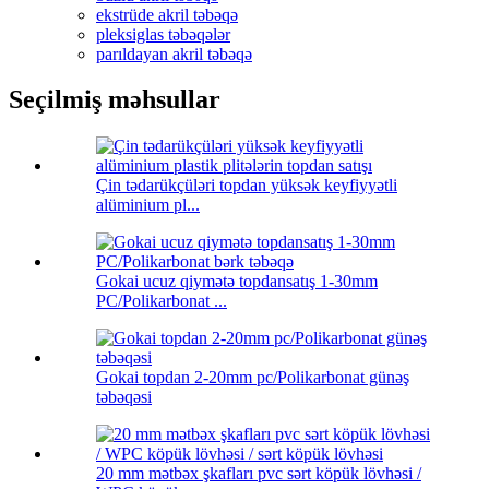
ekstrüde akril təbəqə
pleksiglas təbəqələr
parıldayan akril təbəqə
Seçilmiş məhsullar
Çin tədarükçüləri topdan yüksək keyfiyyətli
alüminium pl...
Gokai ucuz qiymətə topdansatış 1-30mm
PC/Polikarbonat ...
Gokai topdan 2-20mm pc/Polikarbonat günəş
təbəqəsi
20 mm mətbəx şkafları pvc sərt köpük lövhəsi /