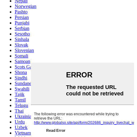
Nepali
Norwegian
Pashto
Persian
Punjabi
Serbian
Sesotho
Sinhala
Slovak
Slovenian
Somali
Samoan
Scots Gaelic
Shona
Sindhi
Sundanese
Swahili
Tajik
Tamil
Telugu
Thai
Ukrainian
Urdu
Uzbek
Vietnamese