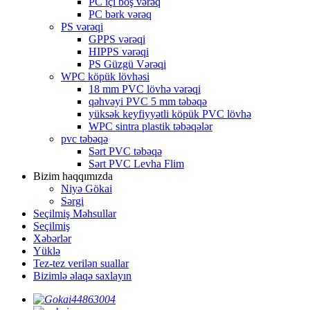
PC içi boş vərəq
PC bərk vərəq
PS vərəqi
GPPS vərəqi
HIPPS vərəqi
PS Güzgü Vərəqi
WPC köpük lövhəsi
18 mm PVC lövhə vərəqi
qəhvəyi PVC 5 mm təbəqə
yüksək keyfiyyətli köpük PVC lövhə
WPC sintra plastik təbəqələr
pvc təbəqə
Sərt PVC təbəqə
Sərt PVC Levha Flim
Bizim haqqımızda
Niyə Gökai
Sərgi
Seçilmiş Məhsullar
Seçilmiş
Xəbərlər
Yüklə
Tez-tez verilən suallar
Bizimlə əlaqə saxlayın