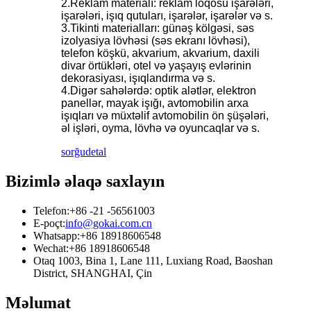
2.Reklam materialı: reklam loqosu işarələri,
işarələri, işıq qutuları, işarələr, işarələr və s.
3.Tikinti materialları: günəş kölgəsi, səs
izolyasiya lövhəsi (səs ekranı lövhəsi),
telefon köşkü, akvarium, akvarium, daxili
divar örtükləri, otel və yaşayış evlərinin
dekorasiyası, işıqlandırma və s.
4.Digər sahələrdə: optik alətlər, elektron
panellər, mayak işığı, avtomobilin arxa
işıqları və müxtəlif avtomobilin ön şüşələri,
əl işləri, oyma, lövhə və oyuncaqlar və s.
sorğu
detal
Bizimlə əlaqə saxlayın
Telefon:
+86 -21 -56561003
E-poçt:
info@gokai.com.cn
Whatsapp:
+86 18918606548
Wechat:
+86 18918606548
Otaq 1003, Bina 1, Lane 111, Luxiang Road, Baoshan
District, SHANGHAI, Çin
Məlumat