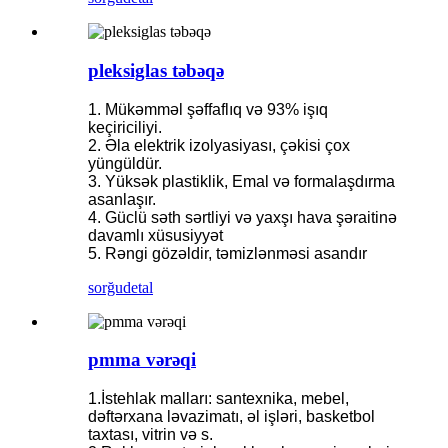
pleksiglas təbəqə
1. Mükəmməl şəffaflıq və 93% işıq
keçiriciliyi.
2. Əla elektrik izolyasiyası, çəkisi çox
yüngüldür.
3. Yüksək plastiklik, Emal və formalaşdırma
asanlaşır.
4. Güclü səth sərtliyi və yaxşı hava şəraitinə
davamlı xüsusiyyət
5. Rəngi ​​gözəldir, təmizlənməsi asandır
sorğu
detal
pmma vərəqi
1.İstehlak malları: santexnika, mebel,
dəftərxana ləvazimatı, əl işləri, basketbol
taxtası, vitrin və s.