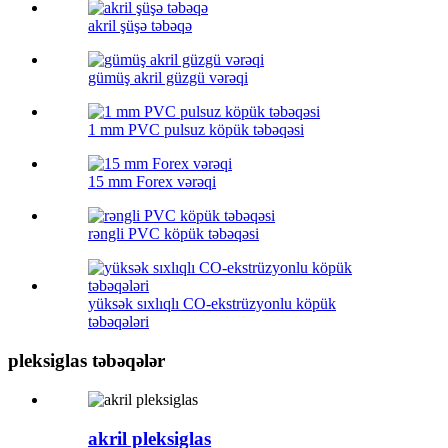
akril şüşə təbəqə
gümüş akril güzgü vərəqi
1 mm PVC pulsuz köpük təbəqəsi
15 mm Forex vərəqi
rəngli PVC köpük təbəqəsi
yüksək sıxlıqlı CO-ekstrüzyonlu köpük
təbəqələri
pleksiglas təbəqələr
akril pleksiglas