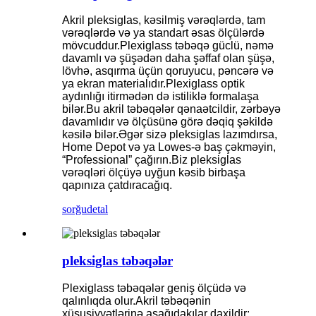
Akril pleksiglas, kəsilmiş vərəqlərdə, tam
vərəqlərdə və ya standart əsas ölçülərdə
mövcuddur.Plexiglass təbəqə güclü, nəmə
davamlı və şüşədən daha şəffaf olan şüşə,
lövhə, asqırma üçün qoruyucu, pəncərə və
ya ekran materialıdır.Plexiglass optik
aydınlığı itirmədən də istiliklə formalaşa
bilər.Bu akril təbəqələr qənaətcildir, zərbəyə
davamlıdır və ölçüsünə görə dəqiq şəkildə
kəsilə bilər.Əgər sizə pleksiglas lazımdırsa,
Home Depot və ya Lowes-ə baş çəkməyin,
“Professional” çağırın.Biz pleksiglas
vərəqləri ölçüyə uyğun kəsib birbaşa
qapınıza çatdıracağıq.
sorğu
detal
pleksiglas təbəqələr
Plexiglass təbəqələr geniş ölçüdə və
qalınlıqda olur.Akril təbəqənin
xüsusiyyətlərinə aşağıdakılar daxildir: