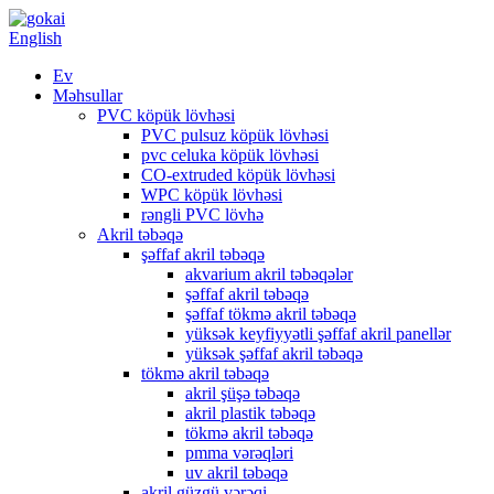
English
Ev
Məhsullar
PVC köpük lövhəsi
PVC pulsuz köpük lövhəsi
pvc celuka köpük lövhəsi
CO-extruded köpük lövhəsi
WPC köpük lövhəsi
rəngli PVC lövhə
Akril təbəqə
şəffaf akril təbəqə
akvarium akril təbəqələr
şəffaf akril təbəqə
şəffaf tökmə akril təbəqə
yüksək keyfiyyətli şəffaf akril panellər
yüksək şəffaf akril təbəqə
tökmə akril təbəqə
akril şüşə təbəqə
akril plastik təbəqə
tökmə akril təbəqə
pmma vərəqləri
uv akril təbəqə
akril güzgü vərəqi