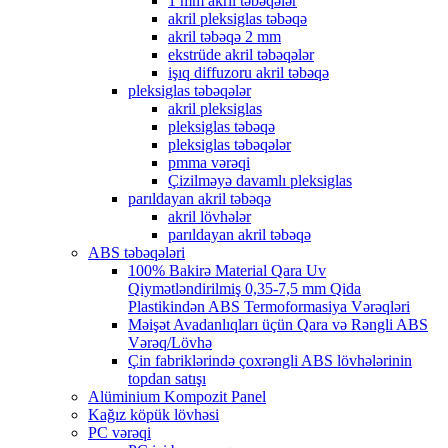
1 mm akril təbəqələr
akril pleksiglas təbəqə
akril təbəqə 2 mm
ekstrüde akril təbəqələr
işıq diffuzoru akril təbəqə
pleksiglas təbəqələr
akril pleksiglas
pleksiglas təbəqə
pleksiglas təbəqələr
pmma vərəqi
Çizilməyə davamlı pleksiglas
parıldayan akril təbəqə
akril lövhələr
parıldayan akril təbəqə
ABS təbəqələri
100% Bakirə Material Qara Uv
Qiymətləndirilmiş 0,35-7,5 mm Qida
Plastikindən ABS Termoformasiya Vərəqləri
Məişət Avadanlıqları üçün Qara və Rəngli ABS
Vərəq/Lövhə
Çin fabriklərində çoxrəngli ABS lövhələrinin
topdan satışı
Alüminium Kompozit Panel
Kağız köpük lövhəsi
PC vərəqi