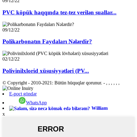
09/12/22
PVC köpük haqqında tez-tez verilən suallar...
09/12/22
Polikarbonatın Faydaları Nələrdir?
02/12/22
Polivinilxlorid xüsusiyyətləri (PV...
© Copyright - 2010-2021: Bütün hüquqlar qorunur.
- , , , , , ,
E-poçt göndər
WhatsApp
William
x