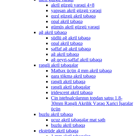
akril güzgü vərəqi 4×8
yapışan akril güzgü vərəqi
qızıl güzgü akril təbəqə
opal akril təbəqə
gümüş akril güzgü vərəqi
ağ akril təbəqə
südlü ağ akril təbəqə
opal akril təbəqə
şəffaf ağ akril təbəqə
ağ akril təbəqə
ağ qeyri-şəffaf akril təbəqə
rəngli akril təbəqələr
Mətbəx üçün 4 mm akril təbəqə
qara tökmə akril təbəqə
rəngli akril təbəqə
rəngli akril təbəqələr
iridescent akril təbəqə
Çin istehsalçılarının topdan satışı 1.8-
30mm Rəngli Akrilik Vərəq Xarici İşarələr
üçün
buzlu akril təbəqə
ucuz akril təbəqələr mat səth
buzlu akril təbəqə
ekstrüde akril təbəqə