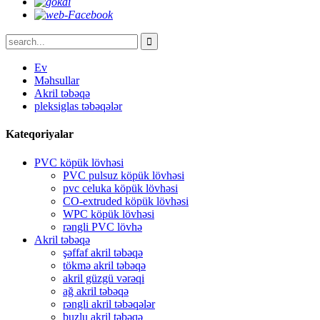
Ev
Məhsullar
Akril təbəqə
pleksiglas təbəqələr
Kateqoriyalar
PVC köpük lövhəsi
PVC pulsuz köpük lövhəsi
pvc celuka köpük lövhəsi
CO-extruded köpük lövhəsi
WPC köpük lövhəsi
rəngli PVC lövhə
Akril təbəqə
şəffaf akril təbəqə
tökmə akril təbəqə
akril güzgü vərəqi
ağ akril təbəqə
rəngli akril təbəqələr
buzlu akril təbəqə