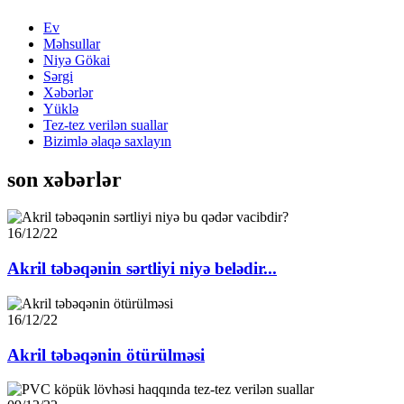
Ev
Məhsullar
Niyə Gökai
Sərgi
Xəbərlər
Yüklə
Tez-tez verilən suallar
Bizimlə əlaqə saxlayın
son xəbərlər
16/12/22
Akril təbəqənin sərtliyi niyə belədir...
16/12/22
Akril təbəqənin ötürülməsi