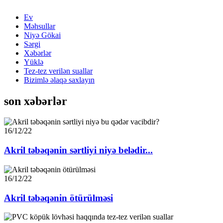
Ev
Məhsullar
Niyə Gökai
Sərgi
Xəbərlər
Yüklə
Tez-tez verilən suallar
Bizimlə əlaqə saxlayın
son xəbərlər
16/12/22
Akril təbəqənin sərtliyi niyə belədir...
16/12/22
Akril təbəqənin ötürülməsi