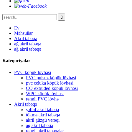
Ev
Məhsullar
Akril təbəqə
ağ akril təbəqə
ağ akril təbəqə
Kateqoriyalar
PVC köpük lövhəsi
PVC pulsuz köpük lövhəsi
pvc celuka köpük lövhəsi
CO-extruded köpük lövhəsi
WPC köpük lövhəsi
rəngli PVC lövhə
Akril təbəqə
şəffaf akril təbəqə
tökmə akril təbəqə
akril güzgü vərəqi
ağ akril təbəqə
rəngli akril təbəqələr