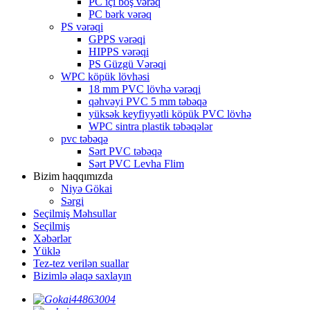
PC içi boş vərəq
PC bərk vərəq
PS vərəqi
GPPS vərəqi
HIPPS vərəqi
PS Güzgü Vərəqi
WPC köpük lövhəsi
18 mm PVC lövhə vərəqi
qəhvəyi PVC 5 mm təbəqə
yüksək keyfiyyətli köpük PVC lövhə
WPC sintra plastik təbəqələr
pvc təbəqə
Sərt PVC təbəqə
Sərt PVC Levha Flim
Bizim haqqımızda
Niyə Gökai
Sərgi
Seçilmiş Məhsullar
Seçilmiş
Xəbərlər
Yüklə
Tez-tez verilən suallar
Bizimlə əlaqə saxlayın