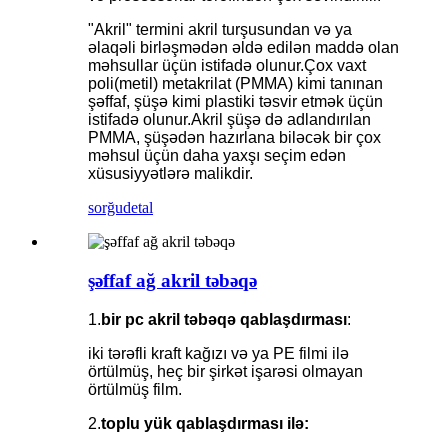
"Akril" termini akril turşusundan və ya
əlaqəli birləşmədən əldə edilən maddə olan
məhsullar üçün istifadə olunur.Çox vaxt
poli(metil) metakrilat (PMMA) kimi tanınan
şəffaf, şüşə kimi plastiki təsvir etmək üçün
istifadə olunur.Akril şüşə də adlandırılan
PMMA, şüşədən hazırlana biləcək bir çox
məhsul üçün daha yaxşı seçim edən
xüsusiyyətlərə malikdir.
sorğu
detal
şəffaf ağ akril təbəqə
1.
bir pc akril təbəqə qablaşdırması
:
iki tərəfli kraft kağızı və ya PE filmi ilə
örtülmüş, heç bir şirkət işarəsi olmayan
örtülmüş film.
2.
toplu yük qablaşdırması ilə: