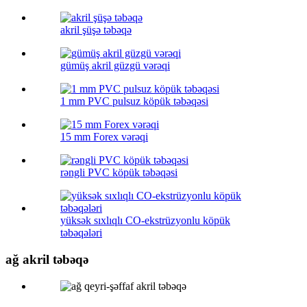
akril şüşə təbəqə
gümüş akril güzgü vərəqi
1 mm PVC pulsuz köpük təbəqəsi
15 mm Forex vərəqi
rəngli PVC köpük təbəqəsi
yüksək sıxlıqlı CO-ekstrüzyonlu köpük
təbəqələri
ağ akril təbəqə