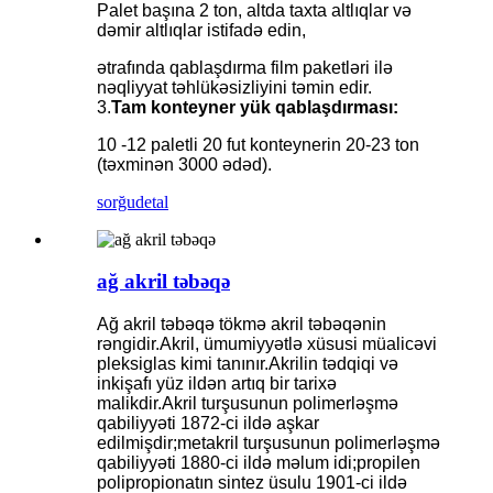
Palet başına 2 ton, altda taxta altlıqlar və
dəmir altlıqlar istifadə edin,
ətrafında qablaşdırma film paketləri ilə
nəqliyyat təhlükəsizliyini təmin edir.
3.
Tam konteyner yük qablaşdırması:
10 -12 paletli 20 fut konteynerin 20-23 ton
(təxminən 3000 ədəd).
sorğu
detal
ağ akril təbəqə
Ağ akril təbəqə tökmə akril təbəqənin
rəngidir.Akril, ümumiyyətlə xüsusi müalicəvi
pleksiglas kimi tanınır.Akrilin tədqiqi və
inkişafı yüz ildən artıq bir tarixə
malikdir.Akril turşusunun polimerləşmə
qabiliyyəti 1872-ci ildə aşkar
edilmişdir;metakril turşusunun polimerləşmə
qabiliyyəti 1880-ci ildə məlum idi;propilen
polipropionatın sintez üsulu 1901-ci ildə