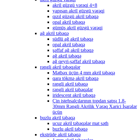
akril güzgü vərəqi 4×8
yapışan akril güzgü vərəqi
qızıl güzgü akril təbəqə
opal akril təbəqə
gümüş akril güzgü vərəqi
ağ akril təbəqə
südlü ağ akril təbəqə
opal akril təbəqə
şəffaf ağ akril təbəqə
ağ akril təbəqə
ağ qeyri-şəffaf akril təbəqə
rəngli akril təbəqələr
Mətbəx üçün 4 mm akril təbəqə
qara tökmə akril təbəqə
rəngli akril təbəqə
rəngli akril təbəqələr
iridescent akril təbəqə
Çin istehsalçılarının topdan satışı 1.8-
30mm Rəngli Akrilik Vərəq Xarici İşarələr
üçün
buzlu akril təbəqə
ucuz akril təbəqələr mat səth
buzlu akril təbəqə
ekstrüde akril təbəqə