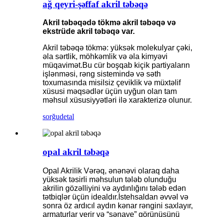
ağ qeyri-şəffaf akril təbəqə
Akril təbəqədə tökmə akril təbəqə və
ekstrüde akril təbəqə var.
Akril təbəqə tökmə: yüksək molekulyar çəki,
əla sərtlik, möhkəmlik və əla kimyəvi
müqavimət.Bu cür boşqab kiçik partiyaların
işlənməsi, rəng sistemində və səth
toxumasında misilsiz çeviklik və müxtəlif
xüsusi məqsədlər üçün uyğun olan tam
məhsul xüsusiyyətləri ilə xarakterizə olunur.
sorğu
detal
opal akril təbəqə
Opal Akrilik Vərəq, ənənəvi olaraq daha
yüksək təsirli məhsulun tələb olunduğu
akrilin gözəlliyini və aydınlığını tələb edən
tətbiqlər üçün idealdır.İstehsaldan əvvəl və
sonra öz ardıcıl aydın kənar rəngini saxlayır,
armaturlar verir və “sənaye” görünüşünü