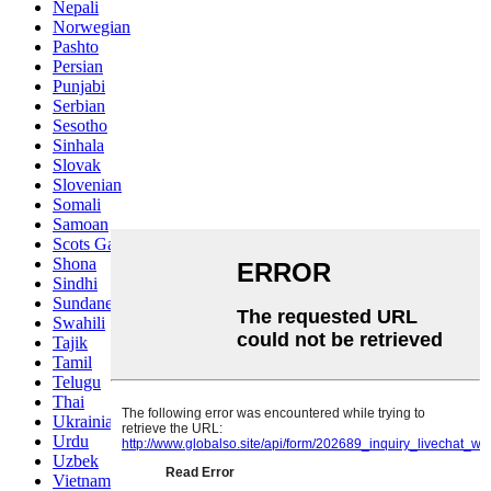
Nepali
Norwegian
Pashto
Persian
Punjabi
Serbian
Sesotho
Sinhala
Slovak
Slovenian
Somali
Samoan
Scots Gaelic
Shona
Sindhi
Sundanese
Swahili
Tajik
Tamil
Telugu
Thai
Ukrainian
Urdu
Uzbek
Vietnamese