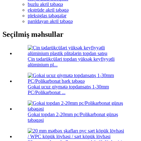
buzlu akril təbəqə
ekstrüde akril təbəqə
pleksiglas təbəqələr
parıldayan akril təbəqə
Seçilmiş məhsullar
Çin tədarükçüləri topdan yüksək keyfiyyətli
alüminium pl...
Gokai ucuz qiymətə topdansatış 1-30mm
PC/Polikarbonat ...
Gokai topdan 2-20mm pc/Polikarbonat günəş
təbəqəsi