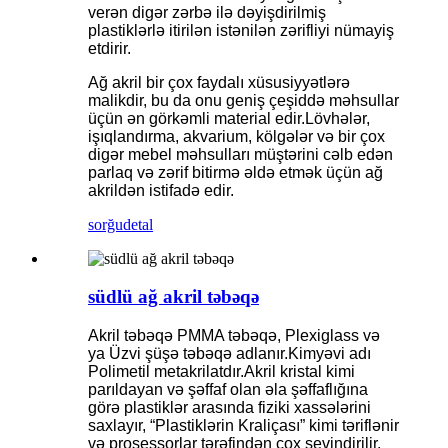
verən digər zərbə ilə dəyişdirilmiş
plastiklərlə itirilən istənilən zərifliyi nümayiş
etdirir.
Ağ akril bir çox faydalı xüsusiyyətlərə
malikdir, bu da onu geniş çeşiddə məhsullar
üçün ən görkəmli material edir.Lövhələr,
işıqlandırma, akvarium, kölgələr və bir çox
digər mebel məhsulları müştərini cəlb edən
parlaq və zərif bitirmə əldə etmək üçün ağ
akrildən istifadə edir.
sorğu
detal
südlü ağ akril təbəqə
Akril təbəqə PMMA təbəqə, Plexiglass və
ya Üzvi şüşə təbəqə adlanır.Kimyəvi adı
Polimetil metakrilatdır.Akril kristal kimi
parıldayan və şəffaf olan əla şəffaflığına
görə plastiklər arasında fiziki xassələrini
saxlayır, “Plastiklərin Kraliçası” kimi təriflənir
və prosessorlar tərəfindən çox sevindirilir.