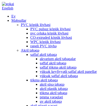
English
Ev
Məhsullar
PVC köpük lövhəsi
PVC pulsuz köpük lövhəsi
pvc celuka köpük lövhəsi
CO-extruded köpük lövhəsi
WPC köpük lövhəsi
rəngli PVC lövhə
Akril təbəqə
şəffaf akril təbəqə
akvarium akril təbəqələr
şəffaf akril təbəqə
şəffaf tökmə akril təbəqə
yüksək keyfiyyətli şəffaf akril panellər
yüksək şəffaf akril təbəqə
tökmə akril təbəqə
akril şüşə təbəqə
akril plastik təbəqə
tökmə akril təbəqə
pmma vərəqləri
uv akril təbəqə
akril güzgü vərəqi