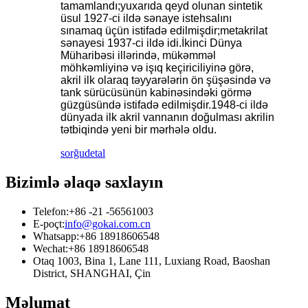
tamamlandı;yuxarıda qeyd olunan sintetik
üsul 1927-ci ildə sənaye istehsalını
sınamaq üçün istifadə edilmişdir;metakrilat
sənayesi 1937-ci ildə idi.İkinci Dünya
Müharibəsi illərində, mükəmməl
möhkəmliyinə və işıq keçiriciliyinə görə,
akril ilk olaraq təyyarələrin ön şüşəsində və
tank sürücüsünün kabinəsindəki görmə
güzgüsündə istifadə edilmişdir.1948-ci ildə
dünyada ilk akril vannanın doğulması akrilin
tətbiqində yeni bir mərhələ oldu.
sorğu
detal
Bizimlə əlaqə saxlayın
Telefon:
+86 -21 -56561003
E-poçt:
info@gokai.com.cn
Whatsapp:
+86 18918606548
Wechat:
+86 18918606548
Otaq 1003, Bina 1, Lane 111, Luxiang Road, Baoshan
District, SHANGHAI, Çin
Məlumat