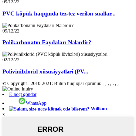
09/12/22
PVC köpük haqqında tez-tez verilən suallar...
09/12/22
Polikarbonatın Faydaları Nələrdir?
02/12/22
Polivinilxlorid xüsusiyyətləri (PV...
© Copyright - 2010-2021: Bütün hüquqlar qorunur.
- , , , , , ,
E-poçt göndər
WhatsApp
William
x