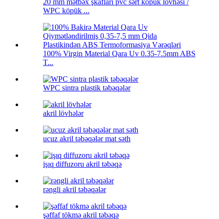
20 mm mətbəx şkafları pvc sərt köpük lövhəsi /
WPC köpük ...
100% Virgin Material Qara Uv 0.35-7.5mm ABS
T...
WPC sintra plastik təbəqələr
akril lövhələr
ucuz akril təbəqələr mat səth
işıq diffuzoru akril təbəqə
rəngli akril təbəqələr
şəffaf tökmə akril təbəqə