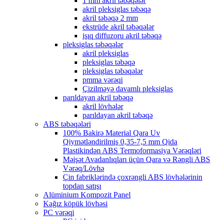
1 mm akril təbəqələr
akril pleksiglas təbəqə
akril təbəqə 2 mm
ekstrüde akril təbəqələr
işıq diffuzoru akril təbəqə
pleksiglas təbəqələr
akril pleksiglas
pleksiglas təbəqə
pleksiglas təbəqələr
pmma vərəqi
Çizilməyə davamlı pleksiglas
parıldayan akril təbəqə
akril lövhələr
parıldayan akril təbəqə
ABS təbəqələri
100% Bakirə Material Qara Uv
Qiymətləndirilmiş 0,35-7,5 mm Qida
Plastikindən ABS Termoformasiya Vərəqləri
Məişət Avadanlıqları üçün Qara və Rəngli ABS
Vərəq/Lövhə
Çin fabriklərində çoxrəngli ABS lövhələrinin
topdan satışı
Alüminium Kompozit Panel
Kağız köpük lövhəsi
PC vərəqi