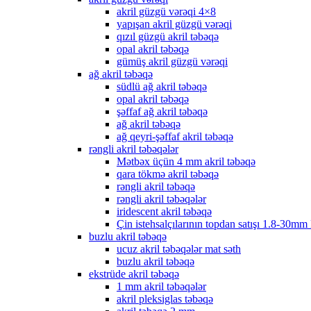
akril güzgü vərəqi 4×8
yapışan akril güzgü vərəqi
qızıl güzgü akril təbəqə
opal akril təbəqə
gümüş akril güzgü vərəqi
ağ akril təbəqə
südlü ağ akril təbəqə
opal akril təbəqə
şəffaf ağ akril təbəqə
ağ akril təbəqə
ağ qeyri-şəffaf akril təbəqə
rəngli akril təbəqələr
Mətbəx üçün 4 mm akril təbəqə
qara tökmə akril təbəqə
rəngli akril təbəqə
rəngli akril təbəqələr
iridescent akril təbəqə
Çin istehsalçılarının topdan satışı 1.8-30mm
buzlu akril təbəqə
ucuz akril təbəqələr mat səth
buzlu akril təbəqə
ekstrüde akril təbəqə
1 mm akril təbəqələr
akril pleksiglas təbəqə