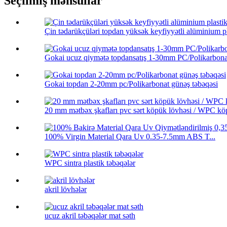
Seçilmiş məhsullar
Çin tədarükçüləri topdan yüksək keyfiyyətli alüminium pl
Gokai ucuz qiymətə topdansatış 1-30mm PC/Polikarbonat
Gokai topdan 2-20mm pc/Polikarbonat günəş təbəqəsi
20 mm mətbəx şkafları pvc sərt köpük lövhəsi / WPC köp
100% Virgin Material Qara Uv 0.35-7.5mm ABS T...
WPC sintra plastik təbəqələr
akril lövhələr
ucuz akril təbəqələr mat səth