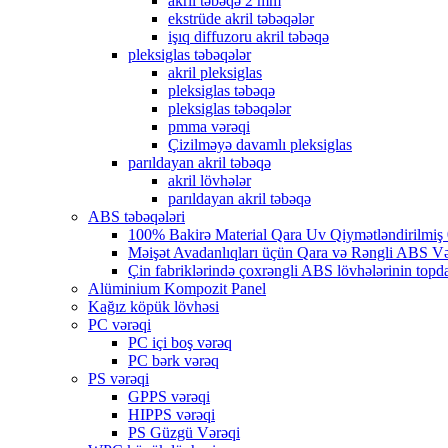
akril təbəqə 2 mm
ekstrüde akril təbəqələr
işıq diffuzoru akril təbəqə
pleksiglas təbəqələr
akril pleksiglas
pleksiglas təbəqə
pleksiglas təbəqələr
pmma vərəqi
Çizilməyə davamlı pleksiglas
parıldayan akril təbəqə
akril lövhələr
parıldayan akril təbəqə
ABS təbəqələri
100% Bakirə Material Qara Uv Qiymətləndirilmiş
Məişət Avadanlıqları üçün Qara və Rəngli ABS V
Çin fabriklərində çoxrəngli ABS lövhələrinin topda
Alüminium Kompozit Panel
Kağız köpük lövhəsi
PC vərəqi
PC içi boş vərəq
PC bərk vərəq
PS vərəqi
GPPS vərəqi
HIPPS vərəqi
PS Güzgü Vərəqi