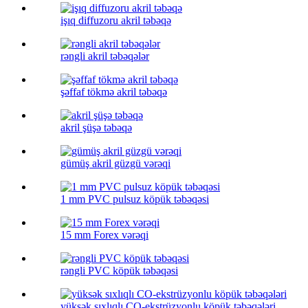
işıq diffuzoru akril təbəqə
rəngli akril təbəqələr
şəffaf tökmə akril təbəqə
akril şüşə təbəqə
gümüş akril güzgü vərəqi
1 mm PVC pulsuz köpük təbəqəsi
15 mm Forex vərəqi
rəngli PVC köpük təbəqəsi
yüksək sıxlıqlı CO-ekstrüzyonlu köpük təbəqələri