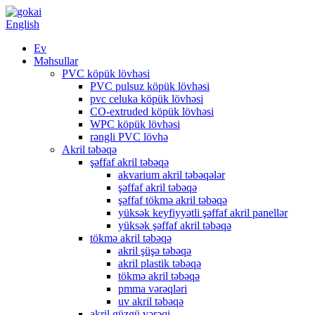
English
Ev
Məhsullar
PVC köpük lövhəsi
PVC pulsuz köpük lövhəsi
pvc celuka köpük lövhəsi
CO-extruded köpük lövhəsi
WPC köpük lövhəsi
rəngli PVC lövhə
Akril təbəqə
şəffaf akril təbəqə
akvarium akril təbəqələr
şəffaf akril təbəqə
şəffaf tökmə akril təbəqə
yüksək keyfiyyətli şəffaf akril panellər
yüksək şəffaf akril təbəqə
tökmə akril təbəqə
akril şüşə təbəqə
akril plastik təbəqə
tökmə akril təbəqə
pmma vərəqləri
uv akril təbəqə
akril güzgü vərəqi