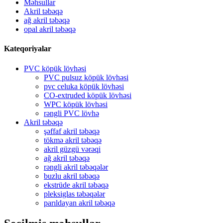
Məhsullar
Akril təbəqə
ağ akril təbəqə
opal akril təbəqə
Kateqoriyalar
PVC köpük lövhəsi
PVC pulsuz köpük lövhəsi
pvc celuka köpük lövhəsi
CO-extruded köpük lövhəsi
WPC köpük lövhəsi
rəngli PVC lövhə
Akril təbəqə
şəffaf akril təbəqə
tökmə akril təbəqə
akril güzgü vərəqi
ağ akril təbəqə
rəngli akril təbəqələr
buzlu akril təbəqə
ekstrüde akril təbəqə
pleksiglas təbəqələr
parıldayan akril təbəqə