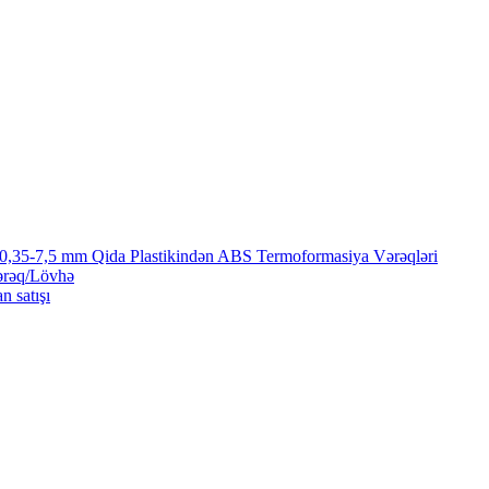
 0,35-7,5 mm Qida Plastikindən ABS Termoformasiya Vərəqləri
ərəq/Lövhə
n satışı