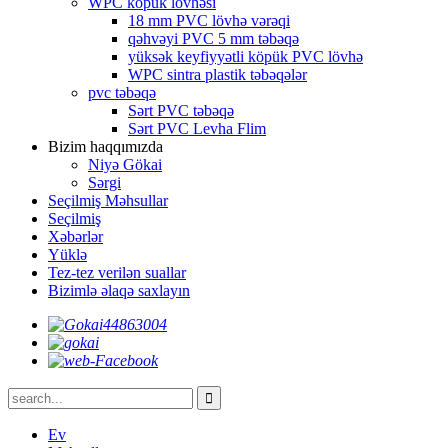
WPC köpük lövhəsi
18 mm PVC lövhə vərəqi
qəhvəyi PVC 5 mm təbəqə
yüksək keyfiyyətli köpük PVC lövhə
WPC sintra plastik təbəqələr
pvc təbəqə
Sərt PVC təbəqə
Sərt PVC Levha Flim
Bizim haqqımızda
Niyə Gökai
Sərgi
Seçilmiş Məhsullar
Seçilmiş
Xəbərlər
Yüklə
Tez-tez verilən suallar
Bizimlə əlaqə saxlayın
Ev