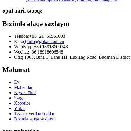
opal akril təbəqə
Bizimlə əlaqə saxlayın
Telefon:
+86 -21 -56561003
E-poçt:
info@gokai.com.cn
Whatsapp:
+86 18918606548
Wechat:
+86 18918606548
Otaq 1003, Bina 1, Lane 111, Luxiang Road, Baoshan Distr
Məlumat
Ev
Məhsullar
Niyə Gökai
Sərgi
Xəbərlər
Yüklə
Tez-tez verilən suallar
Bizimlə əlaqə saxlayın