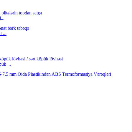
...
 ...
ük ...