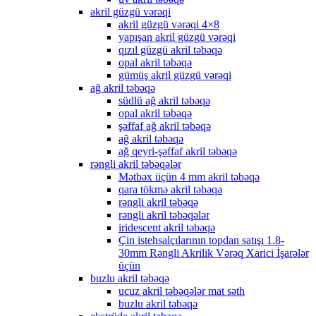
akril güzgü vərəqi
akril güzgü vərəqi 4×8
yapışan akril güzgü vərəqi
qızıl güzgü akril təbəqə
opal akril təbəqə
gümüş akril güzgü vərəqi
ağ akril təbəqə
südlü ağ akril təbəqə
opal akril təbəqə
şəffaf ağ akril təbəqə
ağ akril təbəqə
ağ qeyri-şəffaf akril təbəqə
rəngli akril təbəqələr
Mətbəx üçün 4 mm akril təbəqə
qara tökmə akril təbəqə
rəngli akril təbəqə
rəngli akril təbəqələr
iridescent akril təbəqə
Çin istehsalçılarının topdan satışı 1.8-
30mm Rəngli Akrilik Vərəq Xarici İşarələr
üçün
buzlu akril təbəqə
ucuz akril təbəqələr mat səth
buzlu akril təbəqə