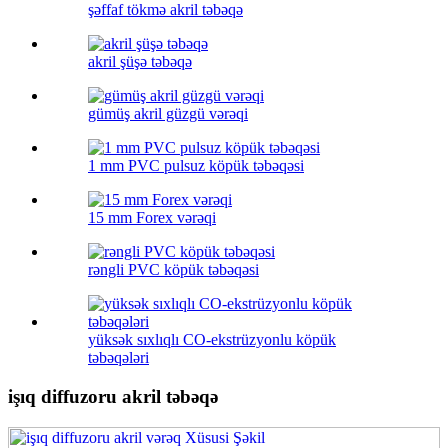
şəffaf tökmə akril təbəqə
akril şüşə təbəqə
gümüş akril güzgü vərəqi
1 mm PVC pulsuz köpük təbəqəsi
15 mm Forex vərəqi
rəngli PVC köpük təbəqəsi
yüksək sıxlıqlı CO-ekstrüzyonlu köpük
təbəqələri
işıq diffuzoru akril təbəqə