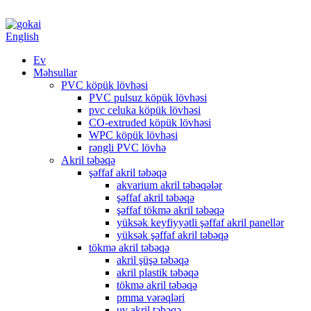
English
Ev
Məhsullar
PVC köpük lövhəsi
PVC pulsuz köpük lövhəsi
pvc celuka köpük lövhəsi
CO-extruded köpük lövhəsi
WPC köpük lövhəsi
rəngli PVC lövhə
Akril təbəqə
şəffaf akril təbəqə
akvarium akril təbəqələr
şəffaf akril təbəqə
şəffaf tökmə akril təbəqə
yüksək keyfiyyətli şəffaf akril panellər
yüksək şəffaf akril təbəqə
tökmə akril təbəqə
akril şüşə təbəqə
akril plastik təbəqə
tökmə akril təbəqə
pmma vərəqləri
uv akril təbəqə