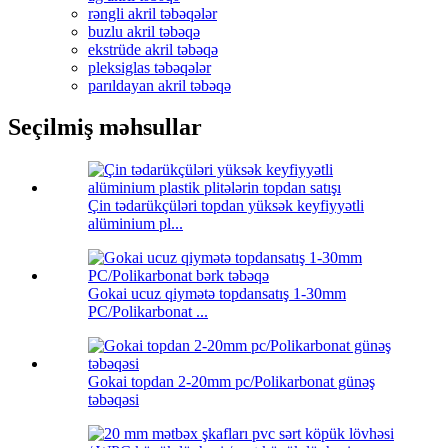
rəngli akril təbəqələr
buzlu akril təbəqə
ekstrüde akril təbəqə
pleksiglas təbəqələr
parıldayan akril təbəqə
Seçilmiş məhsullar
Çin tədarükçüləri topdan yüksək keyfiyyətli
alüminium pl...
Gokai ucuz qiymətə topdansatış 1-30mm
PC/Polikarbonat ...
Gokai topdan 2-20mm pc/Polikarbonat günəş
təbəqəsi