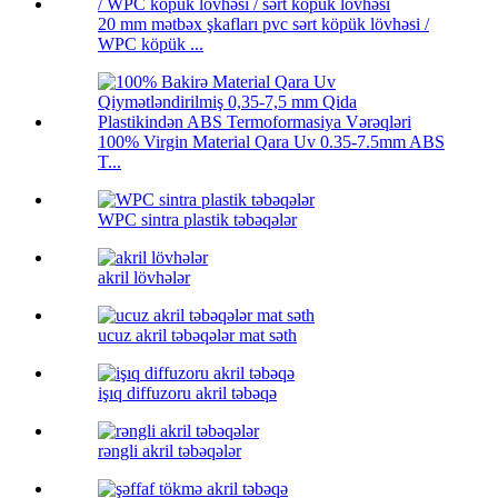
20 mm mətbəx şkafları pvc sərt köpük lövhəsi /
WPC köpük ...
100% Virgin Material Qara Uv 0.35-7.5mm ABS
T...
WPC sintra plastik təbəqələr
akril lövhələr
ucuz akril təbəqələr mat səth
işıq diffuzoru akril təbəqə
rəngli akril təbəqələr