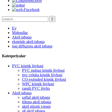
Ev
Məhsullar
Akril təbəqə
ekstrüde akril təbəqə
işıq diffuzoru akril təbəqə
Kateqoriyalar
PVC köpük lövhəsi
PVC pulsuz köpük lövhəsi
pvc celuka köpük lövhəsi
CO-extruded köpük lövhəsi
WPC köpük lövhəsi
rəngli PVC lövhə
Akril təbəqə
şəffaf akril təbəqə
tökmə akril təbəqə
akril güzgü vərəqi
ağ akril təbəqə