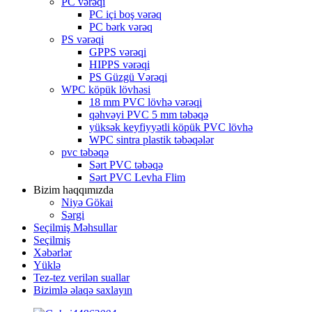
PC vərəqi
PC içi boş vərəq
PC bərk vərəq
PS vərəqi
GPPS vərəqi
HIPPS vərəqi
PS Güzgü Vərəqi
WPC köpük lövhəsi
18 mm PVC lövhə vərəqi
qəhvəyi PVC 5 mm təbəqə
yüksək keyfiyyətli köpük PVC lövhə
WPC sintra plastik təbəqələr
pvc təbəqə
Sərt PVC təbəqə
Sərt PVC Levha Flim
Bizim haqqımızda
Niyə Gökai
Sərgi
Seçilmiş Məhsullar
Seçilmiş
Xəbərlər
Yüklə
Tez-tez verilən suallar
Bizimlə əlaqə saxlayın