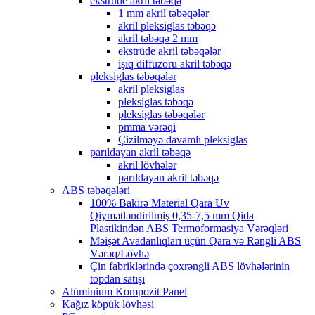
ekstrüde akril təbəqə
1 mm akril təbəqələr
akril pleksiglas təbəqə
akril təbəqə 2 mm
ekstrüde akril təbəqələr
işıq diffuzoru akril təbəqə
pleksiglas təbəqələr
akril pleksiglas
pleksiglas təbəqə
pleksiglas təbəqələr
pmma vərəqi
Çizilməyə davamlı pleksiglas
parıldayan akril təbəqə
akril lövhələr
parıldayan akril təbəqə
ABS təbəqələri
100% Bakirə Material Qara Uv
Qiymətləndirilmiş 0,35-7,5 mm Qida
Plastikindən ABS Termoformasiya Vərəqləri
Məişət Avadanlıqları üçün Qara və Rəngli ABS
Vərəq/Lövhə
Çin fabriklərində çoxrəngli ABS lövhələrinin
topdan satışı
Alüminium Kompozit Panel
Kağız köpük lövhəsi