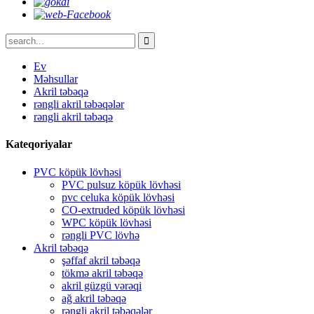
Ev
Məhsullar
Akril təbəqə
rəngli akril təbəqələr
rəngli akril təbəqə
Kateqoriyalar
PVC köpük lövhəsi
PVC pulsuz köpük lövhəsi
pvc celuka köpük lövhəsi
CO-extruded köpük lövhəsi
WPC köpük lövhəsi
rəngli PVC lövhə
Akril təbəqə
şəffaf akril təbəqə
tökmə akril təbəqə
akril güzgü vərəqi
ağ akril təbəqə
rəngli akril təbəqələr