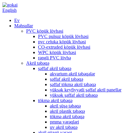
English
Ev
Məhsullar
PVC köpük lövhəsi
PVC pulsuz köpük lövhəsi
pvc celuka köpük lövhəsi
CO-extruded köpük lövhəsi
WPC köpük lövhəsi
rəngli PVC lövhə
Akril təbəqə
şəffaf akril təbəqə
akvarium akril təbəqələr
şəffaf akril təbəqə
şəffaf tökmə akril təbəqə
yüksək keyfiyyətli şəffaf akril panellər
yüksək şəffaf akril təbəqə
tökmə akril təbəqə
akril şüşə təbəqə
akril plastik təbəqə
tökmə akril təbəqə
pmma vərəqləri
uv akril təbəqə
akril güzgü vərəqi