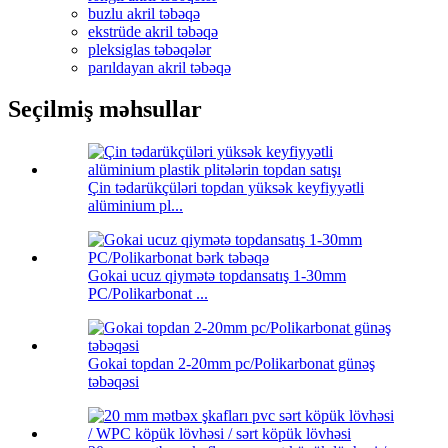
buzlu akril təbəqə
ekstrüde akril təbəqə
pleksiglas təbəqələr
parıldayan akril təbəqə
Seçilmiş məhsullar
Çin tədarükçüləri topdan yüksək keyfiyyətli
alüminium pl...
Gokai ucuz qiymətə topdansatış 1-30mm
PC/Polikarbonat ...
Gokai topdan 2-20mm pc/Polikarbonat günəş
təbəqəsi