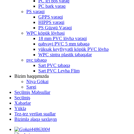
PC içi boş vərəq
PC bərk vərəq
PS vərəqi
GPPS vərəqi
HIPPS vərəqi
PS Güzgü Vərəqi
WPC köpük lövhəsi
18 mm PVC lövhə vərəqi
qəhvəyi PVC 5 mm təbəqə
yüksək keyfiyyətli köpük PVC lövhə
WPC sintra plastik təbəqələr
pvc təbəqə
Sərt PVC təbəqə
Sərt PVC Levha Flim
Bizim haqqımızda
Niyə Gökai
Sərgi
Seçilmiş Məhsullar
Seçilmiş
Xəbərlər
Yüklə
Tez-tez verilən suallar
Bizimlə əlaqə saxlayın