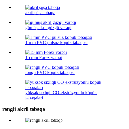
akril şüşə təbəqə
gümüş akril güzgü vərəqi
1 mm PVC pulsuz köpük təbəqəsi
15 mm Forex vərəqi
rəngli PVC köpük təbəqəsi
yüksək sıxlıqlı CO-ekstrüzyonlu köpük
təbəqələri
rəngli akril təbəqə