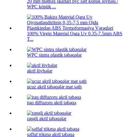
20 mm mətbəx şkafları pvc sərt köpük lövhəsi /
WPC köpük ...
100% Virgin Material Qara Uv 0.35-7.5mm ABS
T...
WPC sintra plastik təbəqələr
akril lövhələr
ucuz akril təbəqələr mat səth
işıq diffuzoru akril təbəqə
rəngli akril təbəqələr
şəffaf tökmə akril təbəqə