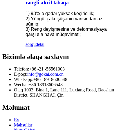
rəngli akril təbəqə
1) 93%-ə qədər yüksək keçiricilik;
2) Yüngül çəki: şüşənin yarısından az
ağırlıq;
3) Rəng dəyişməsinə və deformasiyaya
qarşı əla hava müqaviməti;
sorğu
detal
Bizimlə əlaqə saxlayın
Telefon:
+86 -21 -56561003
E-poçt:
info@gokai.com.cn
Whatsapp:
+86 18918606548
Wechat:
+86 18918606548
Otaq 1003, Bina 1, Lane 111, Luxiang Road, Baoshan
District, SHANGHAI, Çin
Məlumat
Ev
Məhsullar