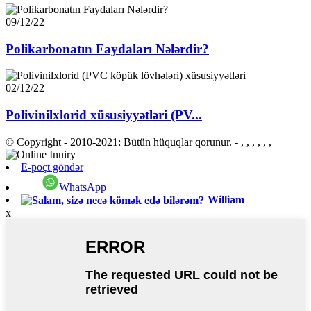
09/12/22
Polikarbonatın Faydaları Nələrdir?
02/12/22
Polivinilxlorid xüsusiyyətləri (PV...
© Copyright - 2010-2021: Bütün hüquqlar qorunur.
- , , , , , ,
E-poçt göndər
WhatsApp
William
x