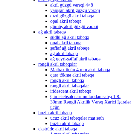
akril güzgü vərəqi 4×8
yapışan akril güzgü vərəqi
qızıl güzgü akril təbəqə
opal akril təbəqə
gümüş akril güzgü vərəqi
ağ akril təbəqə
südlü ağ akril təbəqə
opal akril təbəqə
şəffaf ağ akril təbəqə
ağ akril təbəqə
ağ qeyri-şəffaf akril təbəqə
rəngli akril təbəqələr
Mətbəx üçün 4 mm akril təbəqə
qara tökmə akril təbəqə
rəngli akril təbəqə
rəngli akril təbəqələr
iridescent akril təbəqə
Çin istehsalçılarının topdan satışı 1.8-
30mm Rəngli Akrilik Vərəq Xarici İşarələr
üçün
buzlu akril təbəqə
ucuz akril təbəqələr mat səth
buzlu akril təbəqə
ekstrüde akril təbəqə