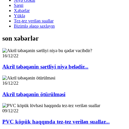
Niyə Gökai
Sərgi
Xəbərlər
Yüklə
Tez-tez verilən suallar
Bizimlə əlaqə saxlayın
son xəbərlər
16/12/22
Akril təbəqənin sərtliyi niyə belədir...
16/12/22
Akril təbəqənin ötürülməsi
09/12/22
PVC köpük haqqında tez-tez verilən suallar...