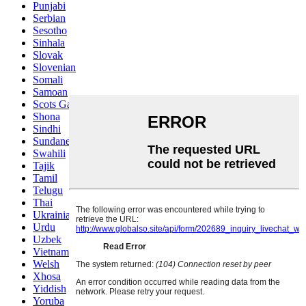
Punjabi
Serbian
Sesotho
Sinhala
Slovak
Slovenian
Somali
Samoan
Scots Gaelic
Shona
Sindhi
Sundanese
Swahili
Tajik
Tamil
Telugu
Thai
Ukrainian
Urdu
Uzbek
Vietnamese
Welsh
Xhosa
Yiddish
Yoruba