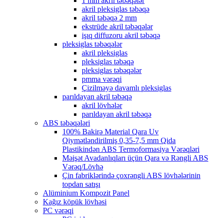
1 mm akril təbəqələr
akril pleksiglas təbəqə
akril təbəqə 2 mm
ekstrüde akril təbəqələr
işıq diffuzoru akril təbəqə
pleksiglas təbəqələr
akril pleksiglas
pleksiglas təbəqə
pleksiglas təbəqələr
pmma vərəqi
Çizilməyə davamlı pleksiglas
parıldayan akril təbəqə
akril lövhələr
parıldayan akril təbəqə
ABS təbəqələri
100% Bakirə Material Qara Uv
Qiymətləndirilmiş 0,35-7,5 mm Qida
Plastikindən ABS Termoformasiya Vərəqləri
Məişət Avadanlıqları üçün Qara və Rəngli ABS
Vərəq/Lövhə
Çin fabriklərində çoxrəngli ABS lövhələrinin
topdan satışı
Alüminium Kompozit Panel
Kağız köpük lövhəsi
PC vərəqi