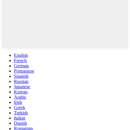
English
French
German
Portuguese
Spanish
Russian
Japanese
Korean
Arabic
Irish
Greek
Turkish
Italian
Danish
Romanian