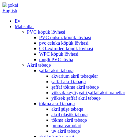
English
Ev
Məhsullar
PVC köpük lövhəsi
PVC pulsuz köpük lövhəsi
pvc celuka köpük lövhəsi
CO-extruded köpük lövhəsi
WPC köpük lövhəsi
rəngli PVC lövhə
Akril təbəqə
şəffaf akril təbəqə
akvarium akril təbəqələr
şəffaf akril təbəqə
şəffaf tökmə akril təbəqə
yüksək keyfiyyətli şəffaf akril panellər
yüksək şəffaf akril təbəqə
tökmə akril təbəqə
akril şüşə təbəqə
akril plastik təbəqə
tökmə akril təbəqə
pmma vərəqləri
uv akril təbəqə
akril güzgü vərəqi