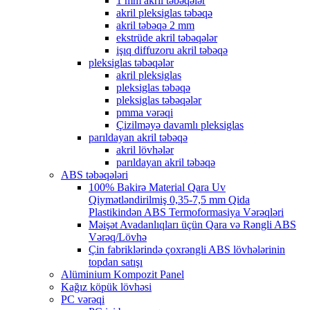
1 mm akril təbəqələr
akril pleksiglas təbəqə
akril təbəqə 2 mm
ekstrüde akril təbəqələr
işıq diffuzoru akril təbəqə
pleksiglas təbəqələr
akril pleksiglas
pleksiglas təbəqə
pleksiglas təbəqələr
pmma vərəqi
Çizilməyə davamlı pleksiglas
parıldayan akril təbəqə
akril lövhələr
parıldayan akril təbəqə
ABS təbəqələri
100% Bakirə Material Qara Uv
Qiymətləndirilmiş 0,35-7,5 mm Qida
Plastikindən ABS Termoformasiya Vərəqləri
Məişət Avadanlıqları üçün Qara və Rəngli ABS
Vərəq/Lövhə
Çin fabriklərində çoxrəngli ABS lövhələrinin
topdan satışı
Alüminium Kompozit Panel
Kağız köpük lövhəsi
PC vərəqi