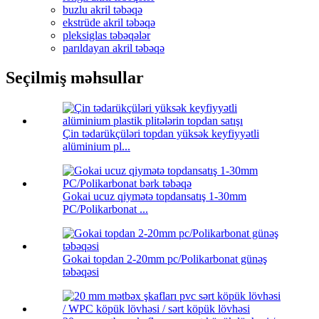
buzlu akril təbəqə
ekstrüde akril təbəqə
pleksiglas təbəqələr
parıldayan akril təbəqə
Seçilmiş məhsullar
Çin tədarükçüləri topdan yüksək keyfiyyətli
alüminium pl...
Gokai ucuz qiymətə topdansatış 1-30mm
PC/Polikarbonat ...
Gokai topdan 2-20mm pc/Polikarbonat günəş
təbəqəsi