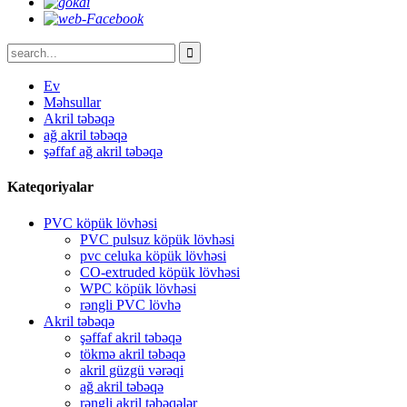
Ev
Məhsullar
Akril təbəqə
ağ akril təbəqə
şəffaf ağ akril təbəqə
Kateqoriyalar
PVC köpük lövhəsi
PVC pulsuz köpük lövhəsi
pvc celuka köpük lövhəsi
CO-extruded köpük lövhəsi
WPC köpük lövhəsi
rəngli PVC lövhə
Akril təbəqə
şəffaf akril təbəqə
tökmə akril təbəqə
akril güzgü vərəqi
ağ akril təbəqə
rəngli akril təbəqələr