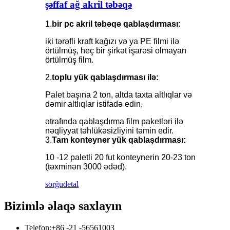
şəffaf ağ akril təbəqə
1.
bir pc akril təbəqə qablaşdırması
:
iki tərəfli kraft kağızı və ya PE filmi ilə
örtülmüş, heç bir şirkət işarəsi olmayan
örtülmüş film.
2.
toplu yük qablaşdırması ilə:
Palet başına 2 ton, altda taxta altlıqlar və
dəmir altlıqlar istifadə edin,
ətrafında qablaşdırma film paketləri ilə
nəqliyyat təhlükəsizliyini təmin edir.
3.
Tam konteyner yük qablaşdırması:
10 -12 paletli 20 fut konteynerin 20-23 ton
(təxminən 3000 ədəd).
sorğu
detal
Bizimlə əlaqə saxlayın
Telefon:
+86 -21 -56561003