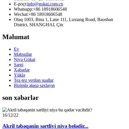
E-poçt:
info@gokai.com.cn
Whatsapp:
+86 18918606548
Wechat:
+86 18918606548
Otaq 1003, Bina 1, Lane 111, Luxiang Road, Baoshan
District, SHANGHAI, Çin
Məlumat
Ev
Məhsullar
Niyə Gökai
Sərgi
Xəbərlər
Yüklə
Tez-tez verilən suallar
Bizimlə əlaqə saxlayın
son xəbərlər
16/12/22
Akril təbəqənin sərtliyi niyə belədir...