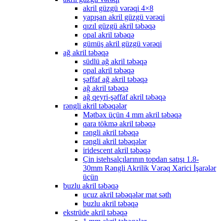
akril güzgü vərəqi 4×8
yapışan akril güzgü vərəqi
qızıl güzgü akril təbəqə
opal akril təbəqə
gümüş akril güzgü vərəqi
ağ akril təbəqə
südlü ağ akril təbəqə
opal akril təbəqə
şəffaf ağ akril təbəqə
ağ akril təbəqə
ağ qeyri-şəffaf akril təbəqə
rəngli akril təbəqələr
Mətbəx üçün 4 mm akril təbəqə
qara tökmə akril təbəqə
rəngli akril təbəqə
rəngli akril təbəqələr
iridescent akril təbəqə
Çin istehsalçılarının topdan satışı 1.8-
30mm Rəngli Akrilik Vərəq Xarici İşarələr
üçün
buzlu akril təbəqə
ucuz akril təbəqələr mat səth
buzlu akril təbəqə
ekstrüde akril təbəqə