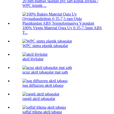
20 mm mətbəx şkafları pvc sərt köpük lövhəsi /
WPC köpük ...
100% Virgin Material Qara Uv 0.35-7.5mm ABS
T...
WPC sintra plastik təbəqələr
akril lövhələr
ucuz akril təbəqələr mat səth
işıq diffuzoru akril təbəqə
rəngli akril təbəqələr
şəffaf tökmə akril təbəqə