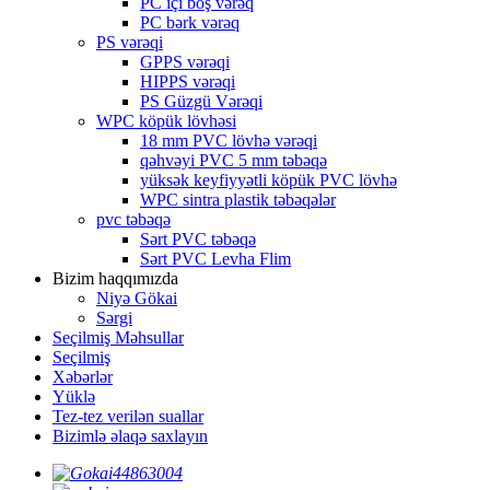
PC içi boş vərəq
PC bərk vərəq
PS vərəqi
GPPS vərəqi
HIPPS vərəqi
PS Güzgü Vərəqi
WPC köpük lövhəsi
18 mm PVC lövhə vərəqi
qəhvəyi PVC 5 mm təbəqə
yüksək keyfiyyətli köpük PVC lövhə
WPC sintra plastik təbəqələr
pvc təbəqə
Sərt PVC təbəqə
Sərt PVC Levha Flim
Bizim haqqımızda
Niyə Gökai
Sərgi
Seçilmiş Məhsullar
Seçilmiş
Xəbərlər
Yüklə
Tez-tez verilən suallar
Bizimlə əlaqə saxlayın