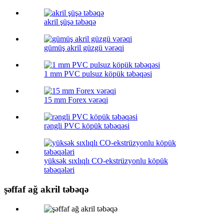
akril şüşə təbəqə
gümüş akril güzgü vərəqi
1 mm PVC pulsuz köpük təbəqəsi
15 mm Forex vərəqi
rəngli PVC köpük təbəqəsi
yüksək sıxlıqlı CO-ekstrüzyonlu köpük
təbəqələri
şəffaf ağ akril təbəqə