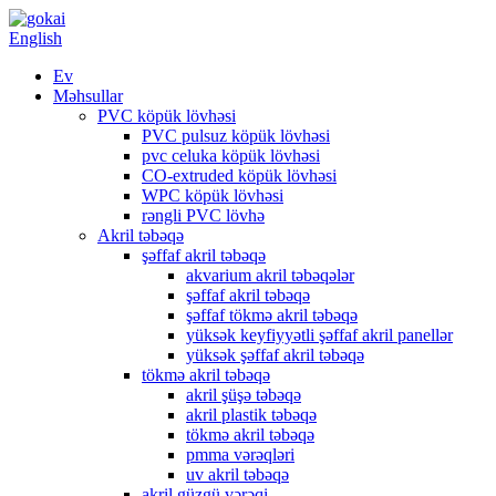
English
Ev
Məhsullar
PVC köpük lövhəsi
PVC pulsuz köpük lövhəsi
pvc celuka köpük lövhəsi
CO-extruded köpük lövhəsi
WPC köpük lövhəsi
rəngli PVC lövhə
Akril təbəqə
şəffaf akril təbəqə
akvarium akril təbəqələr
şəffaf akril təbəqə
şəffaf tökmə akril təbəqə
yüksək keyfiyyətli şəffaf akril panellər
yüksək şəffaf akril təbəqə
tökmə akril təbəqə
akril şüşə təbəqə
akril plastik təbəqə
tökmə akril təbəqə
pmma vərəqləri
uv akril təbəqə
akril güzgü vərəqi