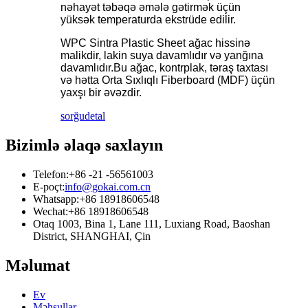
nəhayət təbəqə əmələ gətirmək üçün
yüksək temperaturda ekstrüde edilir.
WPC Sintra Plastic Sheet ağac hissinə
malikdir, lakin suya davamlıdır və yanğına
davamlıdır.Bu ağac, kontrplak, təraş taxtası
və hətta Orta Sıxlıqlı Fiberboard (MDF) üçün
yaxşı bir əvəzdir.
sorğu
detal
Bizimlə əlaqə saxlayın
Telefon:
+86 -21 -56561003
E-poçt:
info@gokai.com.cn
Whatsapp:
+86 18918606548
Wechat:
+86 18918606548
Otaq 1003, Bina 1, Lane 111, Luxiang Road, Baoshan
District, SHANGHAI, Çin
Məlumat
Ev
Məhsullar