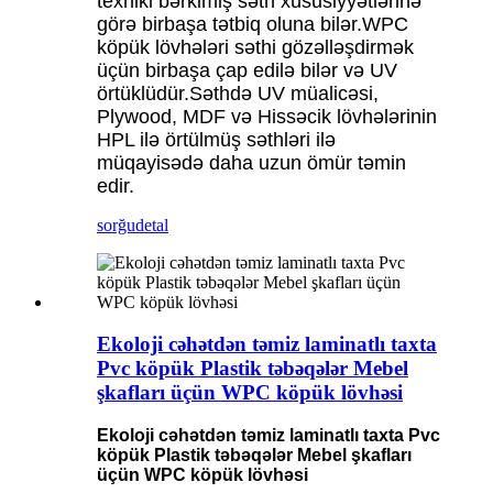
texniki bərkimiş səth xüsusiyyətlərinə
görə birbaşa tətbiq oluna bilər.WPC
köpük lövhələri səthi gözəlləşdirmək
üçün birbaşa çap edilə bilər və UV
örtüklüdür.Səthdə UV müalicəsi,
Plywood, MDF və Hissəcik lövhələrinin
HPL ilə örtülmüş səthləri ilə
müqayisədə daha uzun ömür təmin
edir.
sorğu
detal
Ekoloji cəhətdən təmiz laminatlı taxta
Pvc köpük Plastik təbəqələr Mebel
şkafları üçün WPC köpük lövhəsi
Ekoloji cəhətdən təmiz laminatlı taxta Pvc
köpük Plastik təbəqələr Mebel şkafları
üçün WPC köpük lövhəsi