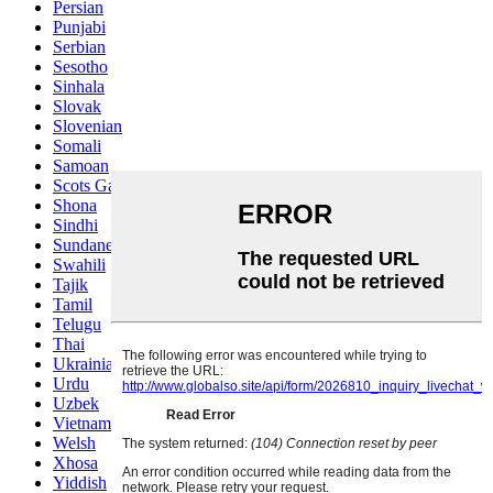
Persian
Punjabi
Serbian
Sesotho
Sinhala
Slovak
Slovenian
Somali
Samoan
Scots Gaelic
Shona
Sindhi
Sundanese
Swahili
Tajik
Tamil
Telugu
Thai
Ukrainian
Urdu
Uzbek
Vietnamese
Welsh
Xhosa
Yiddish