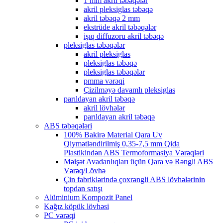
1 mm akril təbəqələr
akril pleksiglas təbəqə
akril təbəqə 2 mm
ekstrüde akril təbəqələr
işıq diffuzoru akril təbəqə
pleksiglas təbəqələr
akril pleksiglas
pleksiglas təbəqə
pleksiglas təbəqələr
pmma vərəqi
Çizilməyə davamlı pleksiglas
parıldayan akril təbəqə
akril lövhələr
parıldayan akril təbəqə
ABS təbəqələri
100% Bakirə Material Qara Uv
Qiymətləndirilmiş 0,35-7,5 mm Qida
Plastikindən ABS Termoformasiya Vərəqləri
Məişət Avadanlıqları üçün Qara və Rəngli ABS
Vərəq/Lövhə
Çin fabriklərində çoxrəngli ABS lövhələrinin
topdan satışı
Alüminium Kompozit Panel
Kağız köpük lövhəsi
PC vərəqi