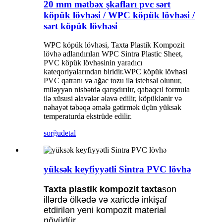
20 mm mətbəx şkafları pvc sərt
köpük lövhəsi / WPC köpük lövhəsi /
sərt köpük lövhəsi
WPC köpük lövhəsi, Taxta Plastik Kompozit
lövhə adlandırılan WPC Sintra Plastic Sheet,
PVC köpük lövhəsinin yaradıcı
kateqoriyalarından biridir.WPC köpük lövhəsi
PVC qatranı və ağac tozu ilə istehsal olunur,
müəyyən nisbətdə qarışdırılır, qabaqcıl formula
ilə xüsusi əlavələr əlavə edilir, köpüklənir və
nəhayət təbəqə əmələ gətirmək üçün yüksək
temperaturda ekstrüde edilir.
sorğu
detal
yüksək keyfiyyətli Sintra PVC lövhə
Taxta plastik kompozit taxta
son
illərdə ölkədə və xaricdə inkişaf
etdirilən yeni kompozit material
növüdür