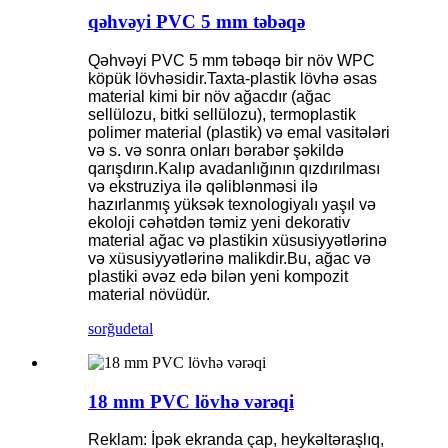
qəhvəyi PVC 5 mm təbəqə
Qəhvəyi PVC 5 mm təbəqə bir növ WPC
köpük lövhəsidir.Taxta-plastik lövhə əsas
material kimi bir növ ağacdır (ağac
sellülozu, bitki sellülozu), termoplastik
polimer material (plastik) və emal vasitələri
və s. və sonra onları bərabər şəkildə
qarışdırın.Kalıp avadanlığının qızdırılması
və ekstruziya ilə qəliblənməsi ilə
hazırlanmış yüksək texnologiyalı yaşıl və
ekoloji cəhətdən təmiz yeni dekorativ
material ağac və plastikin xüsusiyyətlərinə
və xüsusiyyətlərinə malikdir.Bu, ağac və
plastiki əvəz edə bilən yeni kompozit
material növüdür.
sorğu
detal
18 mm PVC lövhə vərəqi
Reklam: İpək ekranda çap, heykəltəraşlıq,