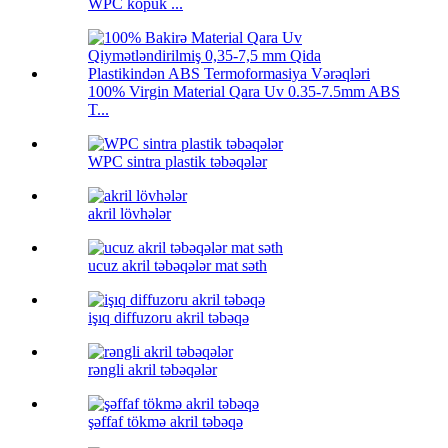
WPC köpük ...
100% Virgin Material Qara Uv 0.35-7.5mm ABS
T...
WPC sintra plastik təbəqələr
akril lövhələr
ucuz akril təbəqələr mat səth
işıq diffuzoru akril təbəqə
rəngli akril təbəqələr
şəffaf tökmə akril təbəqə