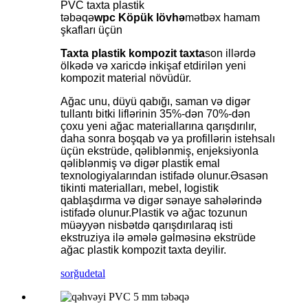
PVC taxta plastik
təbəqə
wpc
Köpük
lövhə
mətbəx hamam
şkafları üçün
Taxta plastik kompozit taxta
son illərdə
ölkədə və xaricdə inkişaf etdirilən yeni
kompozit material növüdür.
Ağac unu, düyü qabığı, saman və digər
tullantı bitki liflərinin 35%-dən 70%-dən
çoxu yeni ağac materiallarına qarışdırılır,
daha sonra boşqab və ya profillərin istehsalı
üçün ekstrüde, qəliblənmiş, enjeksiyonla
qəliblənmiş və digər plastik emal
texnologiyalarından istifadə olunur.Əsasən
tikinti materialları, mebel, logistik
qablaşdırma və digər sənaye sahələrində
istifadə olunur.Plastik və ağac tozunun
müəyyən nisbətdə qarışdırılaraq isti
ekstruziya ilə əmələ gəlməsinə ekstrüde
ağac plastik kompozit taxta deyilir.
sorğu
detal