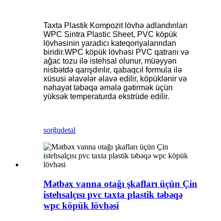
Taxta Plastik Kompozit lövhə adlandırılan
WPC Sintra Plastic Sheet, PVC köpük
lövhəsinin yaradıcı kateqoriyalarından
biridir.WPC köpük lövhəsi PVC qatranı və
ağac tozu ilə istehsal olunur, müəyyən
nisbətdə qarışdırılır, qabaqcıl formula ilə
xüsusi əlavələr əlavə edilir, köpüklənir və
nəhayət təbəqə əmələ gətirmək üçün
yüksək temperaturda ekstrüde edilir.
sorğu
detal
Mətbəx vanna otağı şkafları üçün Çin
istehsalçısı pvc taxta plastik təbəqə
wpc köpük lövhəsi