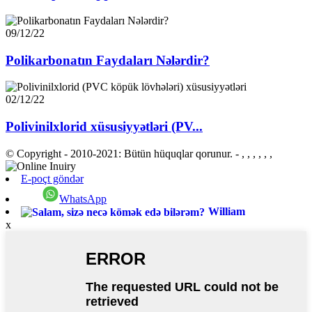
09/12/22
Polikarbonatın Faydaları Nələrdir?
02/12/22
Polivinilxlorid xüsusiyyətləri (PV...
© Copyright - 2010-2021: Bütün hüquqlar qorunur.
- , , , , , ,
E-poçt göndər
WhatsApp
William
x