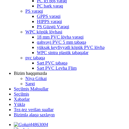
PC içi boş vərəq
PC bərk vərəq
PS vərəqi
GPPS vərəqi
HIPPS vərəqi
PS Güzgü Vərəqi
WPC köpük lövhəsi
18 mm PVC lövhə vərəqi
qəhvəyi PVC 5 mm təbəqə
yüksək keyfiyyətli köpük PVC lövhə
WPC sintra plastik təbəqələr
pvc təbəqə
Sərt PVC təbəqə
Sərt PVC Levha Flim
Bizim haqqımızda
Niyə Gökai
Sərgi
Seçilmiş Məhsullar
Seçilmiş
Xəbərlər
Yüklə
Tez-tez verilən suallar
Bizimlə əlaqə saxlayın