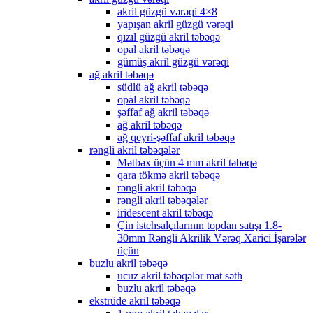
akril güzgü vərəqi 4×8
yapışan akril güzgü vərəqi
qızıl güzgü akril təbəqə
opal akril təbəqə
gümüş akril güzgü vərəqi
ağ akril təbəqə
südlü ağ akril təbəqə
opal akril təbəqə
şəffaf ağ akril təbəqə
ağ akril təbəqə
ağ qeyri-şəffaf akril təbəqə
rəngli akril təbəqələr
Mətbəx üçün 4 mm akril təbəqə
qara tökmə akril təbəqə
rəngli akril təbəqə
rəngli akril təbəqələr
iridescent akril təbəqə
Çin istehsalçılarının topdan satışı 1.8-
30mm Rəngli Akrilik Vərəq Xarici İşarələr
üçün
buzlu akril təbəqə
ucuz akril təbəqələr mat səth
buzlu akril təbəqə
ekstrüde akril təbəqə