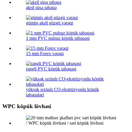
akril şüşə təbəqə
gümüş akril güzgü vərəqi
1 mm PVC pulsuz köpük təbəqəsi
15 mm Forex vərəqi
rəngli PVC köpük təbəqəsi
yüksək sıxlıqlı CO-ekstrüzyonlu köpük
təbəqələri
WPC köpük lövhəsi