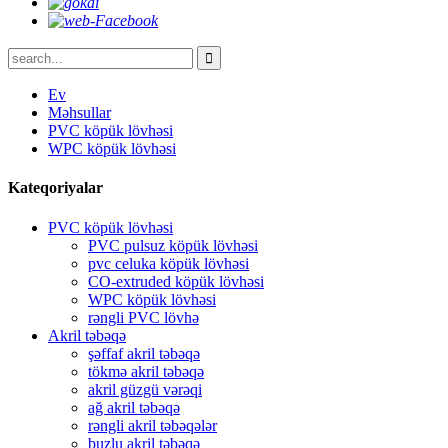
Ev
Məhsullar
PVC köpük lövhəsi
WPC köpük lövhəsi
Kateqoriyalar
PVC köpük lövhəsi
PVC pulsuz köpük lövhəsi
pvc celuka köpük lövhəsi
CO-extruded köpük lövhəsi
WPC köpük lövhəsi
rəngli PVC lövhə
Akril təbəqə
şəffaf akril təbəqə
tökmə akril təbəqə
akril güzgü vərəqi
ağ akril təbəqə
rəngli akril təbəqələr
buzlu akril təbəqə