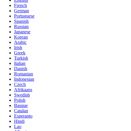
English
French
German
Portuguese
Spanish
Russian
Japanese
Korean
Arabic
Irish
Greek
Turkish
Italian
Danish
Romanian
Indonesian
Czech
Afrikaans
Swedish
Polish
Basque
Catalan
Esperanto
Hindi
Lao