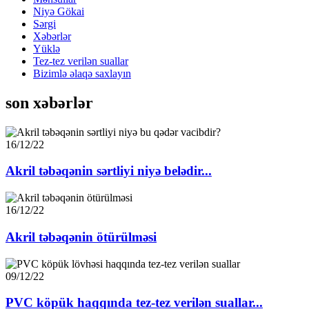
Niyə Gökai
Sərgi
Xəbərlər
Yüklə
Tez-tez verilən suallar
Bizimlə əlaqə saxlayın
son xəbərlər
16/12/22
Akril təbəqənin sərtliyi niyə belədir...
16/12/22
Akril təbəqənin ötürülməsi
09/12/22
PVC köpük haqqında tez-tez verilən suallar...