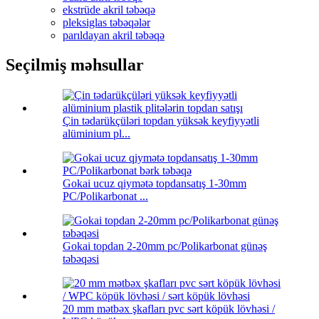
ekstrüde akril təbəqə
pleksiglas təbəqələr
parıldayan akril təbəqə
Seçilmiş məhsullar
Çin tədarükçüləri topdan yüksək keyfiyyətli
alüminium pl...
Gokai ucuz qiymətə topdansatış 1-30mm
PC/Polikarbonat ...
Gokai topdan 2-20mm pc/Polikarbonat günəş
təbəqəsi
20 mm mətbəx şkafları pvc sərt köpük lövhəsi /