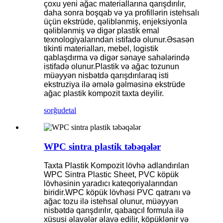
çoxu yeni ağac materiallarına qarışdırılır,
daha sonra boşqab və ya profillərin istehsalı
üçün ekstrüde, qəliblənmiş, enjeksiyonla
qəliblənmiş və digər plastik emal
texnologiyalarından istifadə olunur.Əsasən
tikinti materialları, mebel, logistik
qablaşdırma və digər sənaye sahələrində
istifadə olunur.Plastik və ağac tozunun
müəyyən nisbətdə qarışdırılaraq isti
ekstruziya ilə əmələ gəlməsinə ekstrüde
ağac plastik kompozit taxta deyilir.
sorğu
detal
WPC sintra plastik təbəqələr
Taxta Plastik Kompozit lövhə adlandırılan
WPC Sintra Plastic Sheet, PVC köpük
lövhəsinin yaradıcı kateqoriyalarından
biridir.WPC köpük lövhəsi PVC qatranı və
ağac tozu ilə istehsal olunur, müəyyən
nisbətdə qarışdırılır, qabaqcıl formula ilə
xüsusi əlavələr əlavə edilir, köpüklənir və