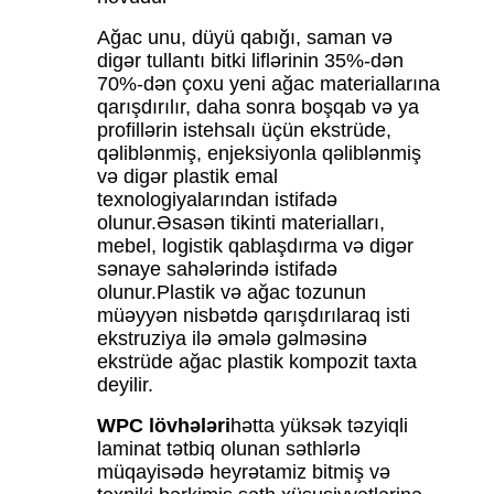
Ağac unu, düyü qabığı, saman və
digər tullantı bitki liflərinin 35%-dən
70%-dən çoxu yeni ağac materiallarına
qarışdırılır, daha sonra boşqab və ya
profillərin istehsalı üçün ekstrüde,
qəliblənmiş, enjeksiyonla qəliblənmiş
və digər plastik emal
texnologiyalarından istifadə
olunur.Əsasən tikinti materialları,
mebel, logistik qablaşdırma və digər
sənaye sahələrində istifadə
olunur.Plastik və ağac tozunun
müəyyən nisbətdə qarışdırılaraq isti
ekstruziya ilə əmələ gəlməsinə
ekstrüde ağac plastik kompozit taxta
deyilir.
WPC lövhələri
hətta yüksək təzyiqli
laminat tətbiq olunan səthlərlə
müqayisədə heyrətamiz bitmiş və