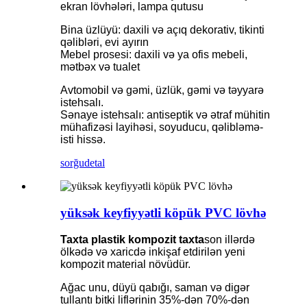
ekran lövhələri, lampa qutusu
Bina üzlüyü: daxili və açıq dekorativ, tikinti
qəlibləri, evi ayırın
Mebel prosesi: daxili və ya ofis mebeli,
mətbəx və tualet
Avtomobil və gəmi, üzlük, gəmi və təyyarə
istehsalı.
Sənaye istehsalı: antiseptik və ətraf mühitin
mühafizəsi layihəsi, soyuducu, qəlibləmə-
isti hissə.
sorğu
detal
yüksək keyfiyyətli köpük PVC lövhə
Taxta plastik kompozit taxta
son illərdə
ölkədə və xaricdə inkişaf etdirilən yeni
kompozit material növüdür.
Ağac unu, düyü qabığı, saman və digər
tullantı bitki liflərinin 35%-dən 70%-dən