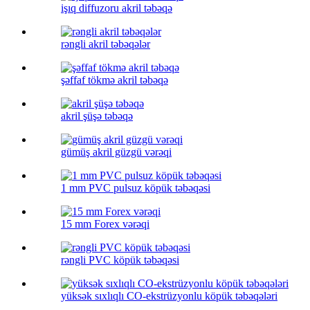
işıq diffuzoru akril təbəqə
rəngli akril təbəqələr
şəffaf tökmə akril təbəqə
akril şüşə təbəqə
gümüş akril güzgü vərəqi
1 mm PVC pulsuz köpük təbəqəsi
15 mm Forex vərəqi
rəngli PVC köpük təbəqəsi
yüksək sıxlıqlı CO-ekstrüzyonlu köpük təbəqələri