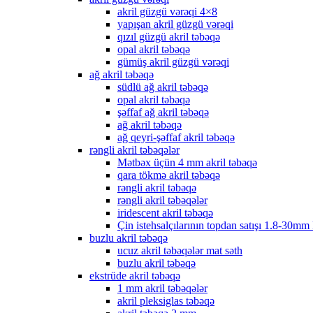
akril güzgü vərəqi 4×8
yapışan akril güzgü vərəqi
qızıl güzgü akril təbəqə
opal akril təbəqə
gümüş akril güzgü vərəqi
ağ akril təbəqə
südlü ağ akril təbəqə
opal akril təbəqə
şəffaf ağ akril təbəqə
ağ akril təbəqə
ağ qeyri-şəffaf akril təbəqə
rəngli akril təbəqələr
Mətbəx üçün 4 mm akril təbəqə
qara tökmə akril təbəqə
rəngli akril təbəqə
rəngli akril təbəqələr
iridescent akril təbəqə
Çin istehsalçılarının topdan satışı 1.8-30mm
buzlu akril təbəqə
ucuz akril təbəqələr mat səth
buzlu akril təbəqə
ekstrüde akril təbəqə
1 mm akril təbəqələr
akril pleksiglas təbəqə