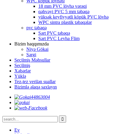
WPC köpük lövhəsi
18 mm PVC lövhə vərəqi
qəhvəyi PVC 5 mm təbəqə
yüksək keyfiyyətli köpük PVC lövhə
WPC sintra plastik təbəqələr
pvc təbəqə
Sərt PVC təbəqə
Sərt PVC Levha Flim
Bizim haqqımızda
Niyə Gökai
Sərgi
Seçilmiş Məhsullar
Seçilmiş
Xəbərlər
Yüklə
Tez-tez verilən suallar
Bizimlə əlaqə saxlayın
Ev