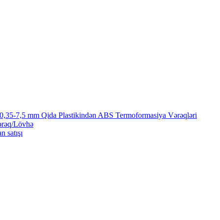
 0,35-7,5 mm Qida Plastikindən ABS Termoformasiya Vərəqləri
ərəq/Lövhə
n satışı