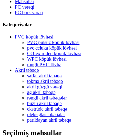
Məhsullar
PC vərəqi
PC bərk vərəq
Kateqoriyalar
PVC köpük lövhəsi
PVC pulsuz köpük lövhəsi
pvc celuka köpük lövhəsi
CO-extruded köpük lövhəsi
WPC köpük lövhəsi
rəngli PVC lövhə
Akril təbəqə
şəffaf akril təbəqə
tökmə akril təbəqə
akril güzgü vərəqi
ağ akril təbəqə
rəngli akril təbəqələr
buzlu akril təbəqə
ekstrüde akril təbəqə
pleksiglas təbəqələr
parıldayan akril təbəqə
Seçilmiş məhsullar