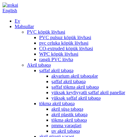
English
Ev
Məhsullar
PVC köpük lövhəsi
PVC pulsuz köpük lövhəsi
pvc celuka köpük lövhəsi
CO-extruded köpük lövhəsi
WPC köpük lövhəsi
rəngli PVC lövhə
Akril təbəqə
şəffaf akril təbəqə
akvarium akril təbəqələr
şəffaf akril təbəqə
şəffaf tökmə akril təbəqə
yüksək keyfiyyətli şəffaf akril panellər
yüksək şəffaf akril təbəqə
tökmə akril təbəqə
akril şüşə təbəqə
akril plastik təbəqə
tökmə akril təbəqə
pmma vərəqləri
uv akril təbəqə
akril güzgü vərəqi