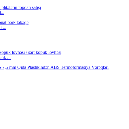
...
 ...
ük ...