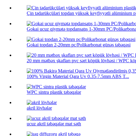
Çin tədarükçüləri topdan yüksək keyfiyyətli alüminium pl
Gokai ucuz qiymətə topdansatış 1-30mm PC/Polikarbonat
Gokai topdan 2-20mm pc/Polikarbonat günəş təbəqəsi
20 mm mətbəx şkafları pvc sərt köpük lövhəsi / WPC köp
100% Virgin Material Qara Uv 0.35-7.5mm ABS T...
WPC sintra plastik təbəqələr
akril lövhələr
ucuz akril təbəqələr mat səth