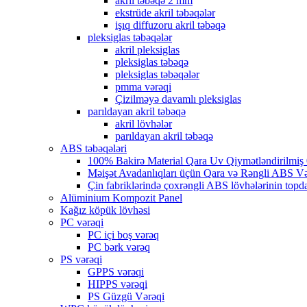
akril təbəqə 2 mm
ekstrüde akril təbəqələr
işıq diffuzoru akril təbəqə
pleksiglas təbəqələr
akril pleksiglas
pleksiglas təbəqə
pleksiglas təbəqələr
pmma vərəqi
Çizilməyə davamlı pleksiglas
parıldayan akril təbəqə
akril lövhələr
parıldayan akril təbəqə
ABS təbəqələri
100% Bakirə Material Qara Uv Qiymətləndirilmiş
Məişət Avadanlıqları üçün Qara və Rəngli ABS V
Çin fabriklərində çoxrəngli ABS lövhələrinin topda
Alüminium Kompozit Panel
Kağız köpük lövhəsi
PC vərəqi
PC içi boş vərəq
PC bərk vərəq
PS vərəqi
GPPS vərəqi
HIPPS vərəqi
PS Güzgü Vərəqi