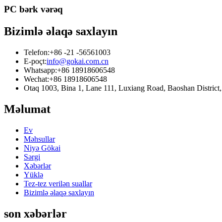
PC bərk vərəq
Bizimlə əlaqə saxlayın
Telefon:
+86 -21 -56561003
E-poçt:
info@gokai.com.cn
Whatsapp:
+86 18918606548
Wechat:
+86 18918606548
Otaq 1003, Bina 1, Lane 111, Luxiang Road, Baoshan Distr
Məlumat
Ev
Məhsullar
Niyə Gökai
Sərgi
Xəbərlər
Yüklə
Tez-tez verilən suallar
Bizimlə əlaqə saxlayın
son xəbərlər