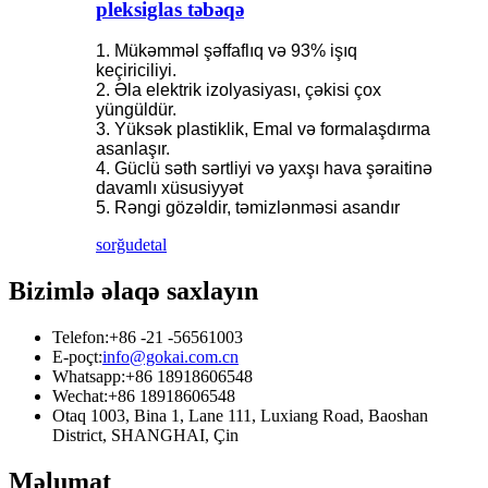
pleksiglas təbəqə
1. Mükəmməl şəffaflıq və 93% işıq
keçiriciliyi.
2. Əla elektrik izolyasiyası, çəkisi çox
yüngüldür.
3. Yüksək plastiklik, Emal və formalaşdırma
asanlaşır.
4. Güclü səth sərtliyi və yaxşı hava şəraitinə
davamlı xüsusiyyət
5. Rəngi ​​gözəldir, təmizlənməsi asandır
sorğu
detal
Bizimlə əlaqə saxlayın
Telefon:
+86 -21 -56561003
E-poçt:
info@gokai.com.cn
Whatsapp:
+86 18918606548
Wechat:
+86 18918606548
Otaq 1003, Bina 1, Lane 111, Luxiang Road, Baoshan
District, SHANGHAI, Çin
Məlumat