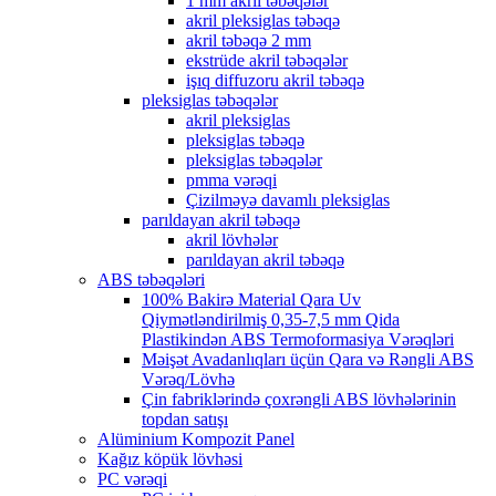
1 mm akril təbəqələr
akril pleksiglas təbəqə
akril təbəqə 2 mm
ekstrüde akril təbəqələr
işıq diffuzoru akril təbəqə
pleksiglas təbəqələr
akril pleksiglas
pleksiglas təbəqə
pleksiglas təbəqələr
pmma vərəqi
Çizilməyə davamlı pleksiglas
parıldayan akril təbəqə
akril lövhələr
parıldayan akril təbəqə
ABS təbəqələri
100% Bakirə Material Qara Uv
Qiymətləndirilmiş 0,35-7,5 mm Qida
Plastikindən ABS Termoformasiya Vərəqləri
Məişət Avadanlıqları üçün Qara və Rəngli ABS
Vərəq/Lövhə
Çin fabriklərində çoxrəngli ABS lövhələrinin
topdan satışı
Alüminium Kompozit Panel
Kağız köpük lövhəsi
PC vərəqi