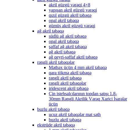
akril güzgü vərəqi 4×8
yapışan akril güzgü vərəqi
qızıl güzgü akril təbəqə
opal akril təbəqə
gümüş akril güzgü vərəqi
ağ akril təbəqə
südlü ağ akril təbəqə
opal akril təbəqə
şəffaf ağ akril təbəqə
ağ akril təbəqə
ağ qeyri-şəffaf akril təbəqə
rəngli akril təbəqələr
Mətbəx üçün 4 mm akril təbəqə
qara tökmə akril təbəqə
rəngli akril təbəqə
rəngli akril təbəqələr
iridescent akril təbəqə
Çin istehsalçılarının topdan satışı 1.8-
30mm Rəngli Akrilik Vərəq Xarici İşarələr
üçün
buzlu akril təbəqə
ucuz akril təbəqələr mat səth
buzlu akril təbəqə
ekstrüde akril təbəqə