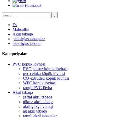
Ev
Məhsullar
Akril təbəqə
pleksiglas təbəqələr
pleksiglas təbəqə
Kateqoriyalar
PVC köpük lövhəsi
PVC pulsuz köpük lövhəsi
pvc celuka köpük lövhəsi
CO-extruded köpük lövhəsi
WPC köpük lövhəsi
rəngli PVC lövhə
Akril təbəqə
şəffaf akril təbəqə
tökmə akril təbəqə
akril güzgü vərəqi
ağ akril təbəqə
rəngli akril təbəqələr