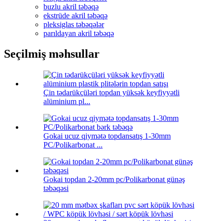
buzlu akril təbəqə
ekstrüde akril təbəqə
pleksiglas təbəqələr
parıldayan akril təbəqə
Seçilmiş məhsullar
Çin tədarükçüləri topdan yüksək keyfiyyətli
alüminium pl...
Gokai ucuz qiymətə topdansatış 1-30mm
PC/Polikarbonat ...
Gokai topdan 2-20mm pc/Polikarbonat günəş
təbəqəsi