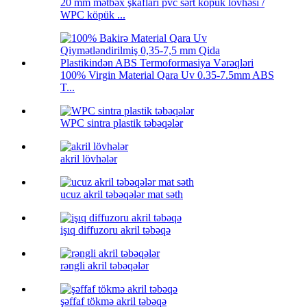
20 mm mətbəx şkafları pvc sərt köpük lövhəsi /
WPC köpük ...
100% Virgin Material Qara Uv 0.35-7.5mm ABS
T...
WPC sintra plastik təbəqələr
akril lövhələr
ucuz akril təbəqələr mat səth
işıq diffuzoru akril təbəqə
rəngli akril təbəqələr
şəffaf tökmə akril təbəqə