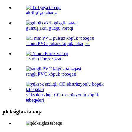
akril şüşə təbəqə
gümüş akril güzgü vərəqi
1 mm PVC pulsuz köpük təbəqəsi
15 mm Forex vərəqi
rəngli PVC köpük təbəqəsi
yüksək sıxlıqlı CO-ekstrüzyonlu köpük
təbəqələri
pleksiglas təbəqə