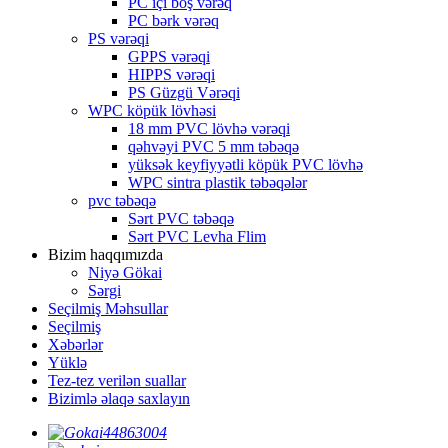
PC içi boş vərəq
PC bərk vərəq
PS vərəqi
GPPS vərəqi
HIPPS vərəqi
PS Güzgü Vərəqi
WPC köpük lövhəsi
18 mm PVC lövhə vərəqi
qəhvəyi PVC 5 mm təbəqə
yüksək keyfiyyətli köpük PVC lövhə
WPC sintra plastik təbəqələr
pvc təbəqə
Sərt PVC təbəqə
Sərt PVC Levha Flim
Bizim haqqımızda
Niyə Gökai
Sərgi
Seçilmiş Məhsullar
Seçilmiş
Xəbərlər
Yüklə
Tez-tez verilən suallar
Bizimlə əlaqə saxlayın