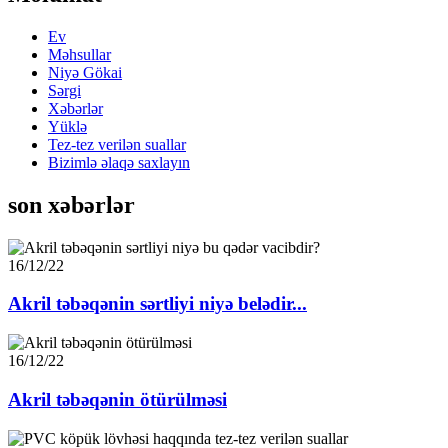
Ev
Məhsullar
Niyə Gökai
Sərgi
Xəbərlər
Yüklə
Tez-tez verilən suallar
Bizimlə əlaqə saxlayın
son xəbərlər
16/12/22
Akril təbəqənin sərtliyi niyə belədir...
16/12/22
Akril təbəqənin ötürülməsi