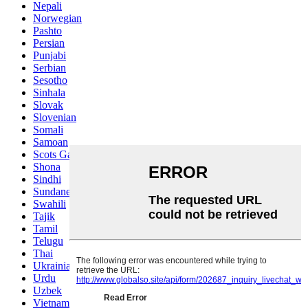
Nepali
Norwegian
Pashto
Persian
Punjabi
Serbian
Sesotho
Sinhala
Slovak
Slovenian
Somali
Samoan
Scots Gaelic
Shona
Sindhi
Sundanese
Swahili
Tajik
Tamil
Telugu
Thai
Ukrainian
Urdu
Uzbek
Vietnamese