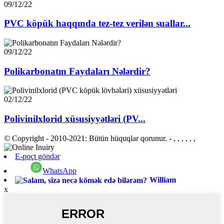
09/12/22
PVC köpük haqqında tez-tez verilən suallar...
09/12/22
Polikarbonatın Faydaları Nələrdir?
02/12/22
Polivinilxlorid xüsusiyyətləri (PV...
© Copyright - 2010-2021: Bütün hüquqlar qorunur.
- , , , , , ,
E-poçt göndər
WhatsApp
William
x