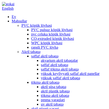
English
Ev
Məhsullar
PVC köpük lövhəsi
PVC pulsuz köpük lövhəsi
pvc celuka köpük lövhəsi
CO-extruded köpük lövhəsi
WPC köpük lövhəsi
rəngli PVC lövhə
Akril təbəqə
şəffaf akril təbəqə
akvarium akril təbəqələr
şəffaf akril təbəqə
şəffaf tökmə akril təbəqə
yüksək keyfiyyətli şəffaf akril panellər
yüksək şəffaf akril təbəqə
tökmə akril təbəqə
akril şüşə təbəqə
akril plastik təbəqə
tökmə akril təbəqə
pmma vərəqləri
uv akril təbəqə
akril güzgü vərəqi