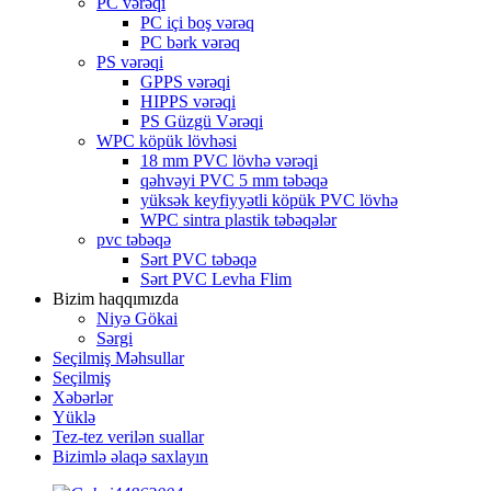
PC vərəqi
PC içi boş vərəq
PC bərk vərəq
PS vərəqi
GPPS vərəqi
HIPPS vərəqi
PS Güzgü Vərəqi
WPC köpük lövhəsi
18 mm PVC lövhə vərəqi
qəhvəyi PVC 5 mm təbəqə
yüksək keyfiyyətli köpük PVC lövhə
WPC sintra plastik təbəqələr
pvc təbəqə
Sərt PVC təbəqə
Sərt PVC Levha Flim
Bizim haqqımızda
Niyə Gökai
Sərgi
Seçilmiş Məhsullar
Seçilmiş
Xəbərlər
Yüklə
Tez-tez verilən suallar
Bizimlə əlaqə saxlayın