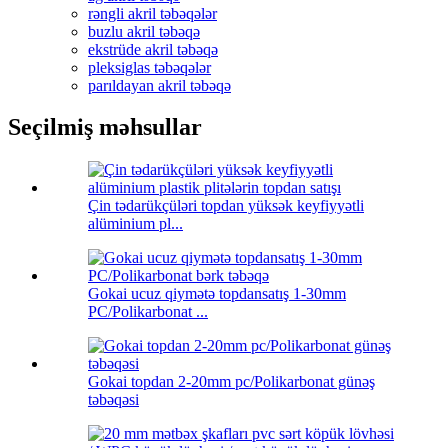
rəngli akril təbəqələr
buzlu akril təbəqə
ekstrüde akril təbəqə
pleksiglas təbəqələr
parıldayan akril təbəqə
Seçilmiş məhsullar
Çin tədarükçüləri topdan yüksək keyfiyyətli
alüminium pl...
Gokai ucuz qiymətə topdansatış 1-30mm
PC/Polikarbonat ...
Gokai topdan 2-20mm pc/Polikarbonat günəş
təbəqəsi