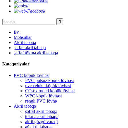
Ev
Məhsullar
Akril təbəqə
şəffaf akril təbəqə
şəffaf tökmə akril təbəqə
Kateqoriyalar
PVC köpük lövhəsi
PVC pulsuz köpük lövhəsi
pvc celuka köpük lövhəsi
CO-extruded köpük lövhəsi
WPC köpük lövhəsi
rəngli PVC lövhə
Akril təbəqə
şəffaf akril təbəqə
tökmə akril təbəqə
akril güzgü vərəqi
ağ akril təbəqə