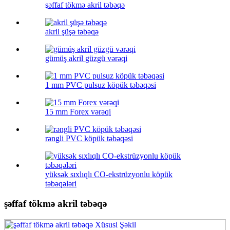
şəffaf tökmə akril təbəqə
akril şüşə təbəqə
gümüş akril güzgü vərəqi
1 mm PVC pulsuz köpük təbəqəsi
15 mm Forex vərəqi
rəngli PVC köpük təbəqəsi
yüksək sıxlıqlı CO-ekstrüzyonlu köpük
təbəqələri
şəffaf tökmə akril təbəqə