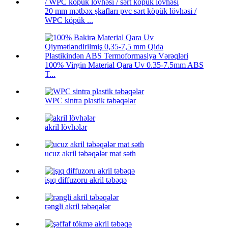
20 mm mətbəx şkafları pvc sərt köpük lövhəsi /
WPC köpük ...
100% Virgin Material Qara Uv 0.35-7.5mm ABS
T...
WPC sintra plastik təbəqələr
akril lövhələr
ucuz akril təbəqələr mat səth
işıq diffuzoru akril təbəqə
rəngli akril təbəqələr