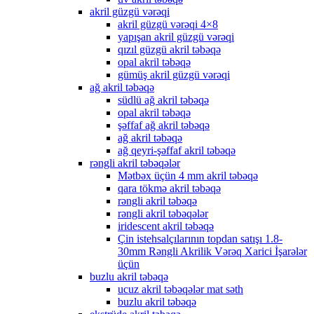
akril güzgü vərəqi
akril güzgü vərəqi 4×8
yapışan akril güzgü vərəqi
qızıl güzgü akril təbəqə
opal akril təbəqə
gümüş akril güzgü vərəqi
ağ akril təbəqə
südlü ağ akril təbəqə
opal akril təbəqə
şəffaf ağ akril təbəqə
ağ akril təbəqə
ağ qeyri-şəffaf akril təbəqə
rəngli akril təbəqələr
Mətbəx üçün 4 mm akril təbəqə
qara tökmə akril təbəqə
rəngli akril təbəqə
rəngli akril təbəqələr
iridescent akril təbəqə
Çin istehsalçılarının topdan satışı 1.8-
30mm Rəngli Akrilik Vərəq Xarici İşarələr
üçün
buzlu akril təbəqə
ucuz akril təbəqələr mat səth
buzlu akril təbəqə