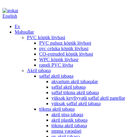
English
Ev
Məhsullar
PVC köpük lövhəsi
PVC pulsuz köpük lövhəsi
pvc celuka köpük lövhəsi
CO-extruded köpük lövhəsi
WPC köpük lövhəsi
rəngli PVC lövhə
Akril təbəqə
şəffaf akril təbəqə
akvarium akril təbəqələr
şəffaf akril təbəqə
şəffaf tökmə akril təbəqə
yüksək keyfiyyətli şəffaf akril panellər
yüksək şəffaf akril təbəqə
tökmə akril təbəqə
akril şüşə təbəqə
akril plastik təbəqə
tökmə akril təbəqə
pmma vərəqləri
uv akril təbəqə