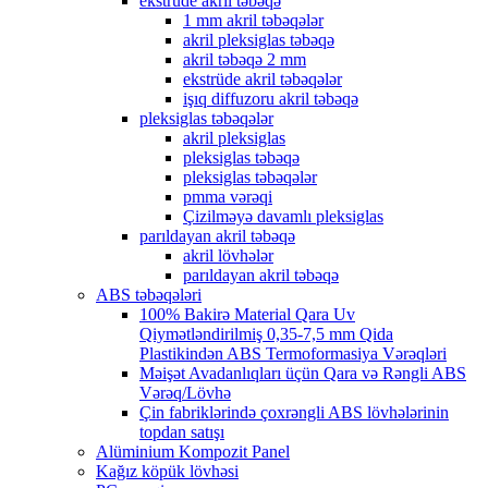
ekstrüde akril təbəqə
1 mm akril təbəqələr
akril pleksiglas təbəqə
akril təbəqə 2 mm
ekstrüde akril təbəqələr
işıq diffuzoru akril təbəqə
pleksiglas təbəqələr
akril pleksiglas
pleksiglas təbəqə
pleksiglas təbəqələr
pmma vərəqi
Çizilməyə davamlı pleksiglas
parıldayan akril təbəqə
akril lövhələr
parıldayan akril təbəqə
ABS təbəqələri
100% Bakirə Material Qara Uv
Qiymətləndirilmiş 0,35-7,5 mm Qida
Plastikindən ABS Termoformasiya Vərəqləri
Məişət Avadanlıqları üçün Qara və Rəngli ABS
Vərəq/Lövhə
Çin fabriklərində çoxrəngli ABS lövhələrinin
topdan satışı
Alüminium Kompozit Panel
Kağız köpük lövhəsi