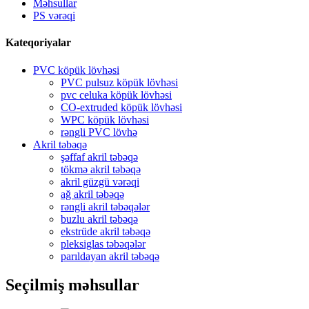
Məhsullar
PS vərəqi
Kateqoriyalar
PVC köpük lövhəsi
PVC pulsuz köpük lövhəsi
pvc celuka köpük lövhəsi
CO-extruded köpük lövhəsi
WPC köpük lövhəsi
rəngli PVC lövhə
Akril təbəqə
şəffaf akril təbəqə
tökmə akril təbəqə
akril güzgü vərəqi
ağ akril təbəqə
rəngli akril təbəqələr
buzlu akril təbəqə
ekstrüde akril təbəqə
pleksiglas təbəqələr
parıldayan akril təbəqə
Seçilmiş məhsullar