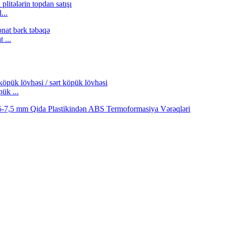
...
 ...
ük ...