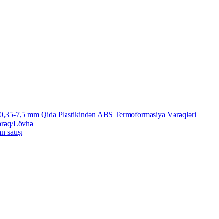
 0,35-7,5 mm Qida Plastikindən ABS Termoformasiya Vərəqləri
ərəq/Lövhə
n satışı