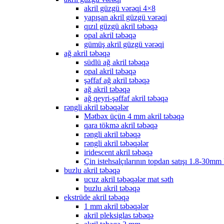
akril güzgü vərəqi 4×8
yapışan akril güzgü vərəqi
qızıl güzgü akril təbəqə
opal akril təbəqə
gümüş akril güzgü vərəqi
ağ akril təbəqə
südlü ağ akril təbəqə
opal akril təbəqə
şəffaf ağ akril təbəqə
ağ akril təbəqə
ağ qeyri-şəffaf akril təbəqə
rəngli akril təbəqələr
Mətbəx üçün 4 mm akril təbəqə
qara tökmə akril təbəqə
rəngli akril təbəqə
rəngli akril təbəqələr
iridescent akril təbəqə
Çin istehsalçılarının topdan satışı 1.8-30mm
buzlu akril təbəqə
ucuz akril təbəqələr mat səth
buzlu akril təbəqə
ekstrüde akril təbəqə
1 mm akril təbəqələr
akril pleksiglas təbəqə