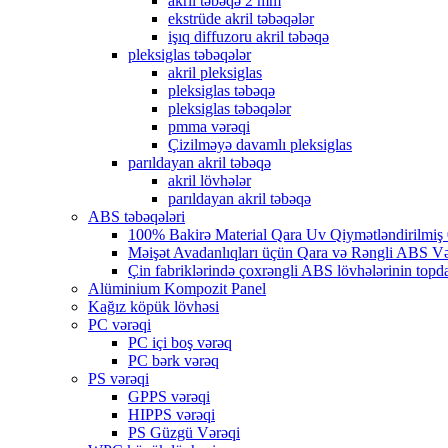
akril təbəqə 2 mm
ekstrüde akril təbəqələr
işıq diffuzoru akril təbəqə
pleksiglas təbəqələr
akril pleksiglas
pleksiglas təbəqə
pleksiglas təbəqələr
pmma vərəqi
Çizilməyə davamlı pleksiglas
parıldayan akril təbəqə
akril lövhələr
parıldayan akril təbəqə
ABS təbəqələri
100% Bakirə Material Qara Uv Qiymətləndirilmiş
Məişət Avadanlıqları üçün Qara və Rəngli ABS V
Çin fabriklərində çoxrəngli ABS lövhələrinin topda
Alüminium Kompozit Panel
Kağız köpük lövhəsi
PC vərəqi
PC içi boş vərəq
PC bərk vərəq
PS vərəqi
GPPS vərəqi
HIPPS vərəqi
PS Güzgü Vərəqi