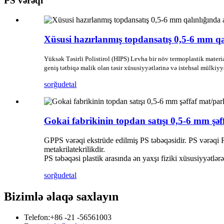
PS vərəqi
Xüsusi hazırlanmış topdansatış 0,5-6 mm qa
Yüksək Təsirli Polistirol (HIPS) Levha bir növ termoplastik mater
geniş tətbiqə malik olan təsir xüsusiyyətlərinə və istehsal mülkiyy
sorğu
detal
Gokai fabrikinin topdan satışı 0,5-6 mm ş
GPPS vərəqi ekstrüde edilmiş PS təbəqəsidir. PS vərəqi R
metakrilatekrilikdir.
PS təbəqəsi plastik arasında ən yaxşı fiziki xüsusiyyətlər
sorğu
detal
Bizimlə əlaqə saxlayın
Telefon:
+86 -21 -56561003