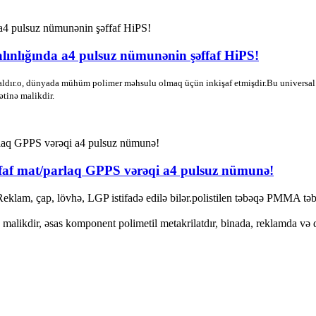
lınlığında a4 pulsuz nümunənin şəffaf HiPS!
ialdır.o, dünyada mühüm polimer məhsulu olmaq üçün inkişaf etmişdir.Bu universal m
ətinə malikdir.
əffaf mat/parlaq GPPS vərəqi a4 pulsuz nümunə!
eklam, çap, lövhə, LGP istifadə edilə bilər.polistilen təbəqə PMMA tə
ə malikdir, əsas komponent polimetil metakrilatdır, binada, reklamda və 