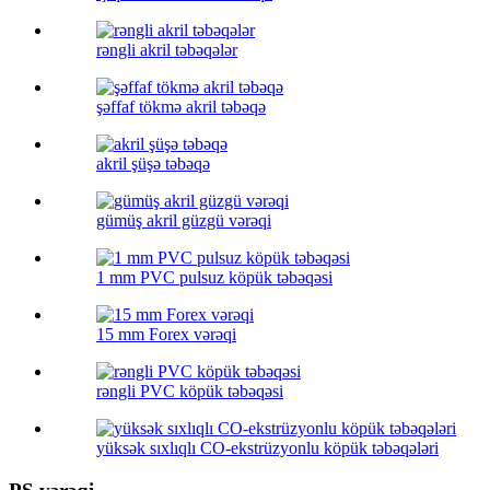
rəngli akril təbəqələr
şəffaf tökmə akril təbəqə
akril şüşə təbəqə
gümüş akril güzgü vərəqi
1 mm PVC pulsuz köpük təbəqəsi
15 mm Forex vərəqi
rəngli PVC köpük təbəqəsi
yüksək sıxlıqlı CO-ekstrüzyonlu köpük təbəqələri