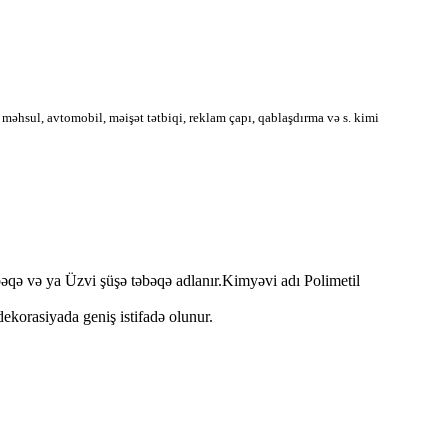
əhsul, avtomobil, məişət tətbiqi, reklam çapı, qablaşdırma və s. kimi
bəqə və ya Üzvi şüşə təbəqə adlanır.Kimyəvi adı Polimetil
dekorasiyada geniş istifadə olunur.