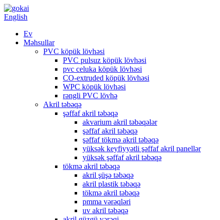
English
Ev
Məhsullar
PVC köpük lövhəsi
PVC pulsuz köpük lövhəsi
pvc celuka köpük lövhəsi
CO-extruded köpük lövhəsi
WPC köpük lövhəsi
rəngli PVC lövhə
Akril təbəqə
şəffaf akril təbəqə
akvarium akril təbəqələr
şəffaf akril təbəqə
şəffaf tökmə akril təbəqə
yüksək keyfiyyətli şəffaf akril panellər
yüksək şəffaf akril təbəqə
tökmə akril təbəqə
akril şüşə təbəqə
akril plastik təbəqə
tökmə akril təbəqə
pmma vərəqləri
uv akril təbəqə
akril güzgü vərəqi