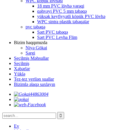
WPC köpük lövhəsi
18 mm PVC lövhə vərəqi
qəhvəyi PVC 5 mm təbəqə
yüksək keyfiyyətli köpük PVC lövhə
WPC sintra plastik təbəqələr
pvc təbəqə
Sərt PVC təbəqə
Sərt PVC Levha Flim
Bizim haqqımızda
Niyə Gökai
Sərgi
Seçilmiş Məhsullar
Seçilmiş
Xəbərlər
Yüklə
Tez-tez verilən suallar
Bizimlə əlaqə saxlayın
Ev