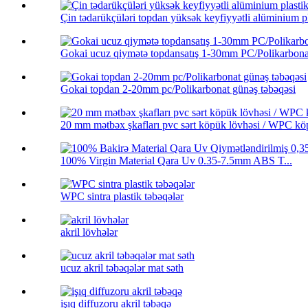
Çin tədarükçüləri topdan yüksək keyfiyyətli alüminium pl
Gokai ucuz qiymətə topdansatış 1-30mm PC/Polikarbonat
Gokai topdan 2-20mm pc/Polikarbonat günəş təbəqəsi
20 mm mətbəx şkafları pvc sərt köpük lövhəsi / WPC köp
100% Virgin Material Qara Uv 0.35-7.5mm ABS T...
WPC sintra plastik təbəqələr
akril lövhələr
ucuz akril təbəqələr mat səth
işıq diffuzoru akril təbəqə