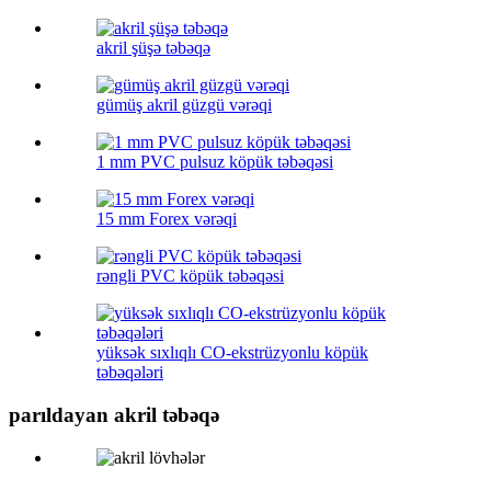
akril şüşə təbəqə
gümüş akril güzgü vərəqi
1 mm PVC pulsuz köpük təbəqəsi
15 mm Forex vərəqi
rəngli PVC köpük təbəqəsi
yüksək sıxlıqlı CO-ekstrüzyonlu köpük
təbəqələri
parıldayan akril təbəqə