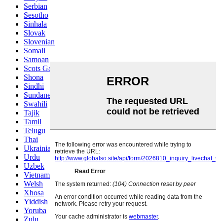
Serbian
Sesotho
Sinhala
Slovak
Slovenian
Somali
Samoan
Scots Gaelic
Shona
Sindhi
Sundanese
Swahili
Tajik
Tamil
Telugu
Thai
Ukrainian
Urdu
Uzbek
Vietnamese
Welsh
Xhosa
Yiddish
Yoruba
Zulu