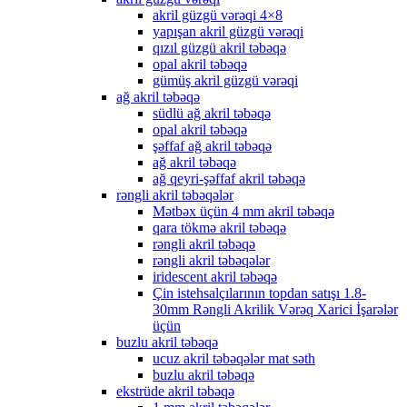
akril güzgü vərəqi 4×8
yapışan akril güzgü vərəqi
qızıl güzgü akril təbəqə
opal akril təbəqə
gümüş akril güzgü vərəqi
ağ akril təbəqə
südlü ağ akril təbəqə
opal akril təbəqə
şəffaf ağ akril təbəqə
ağ akril təbəqə
ağ qeyri-şəffaf akril təbəqə
rəngli akril təbəqələr
Mətbəx üçün 4 mm akril təbəqə
qara tökmə akril təbəqə
rəngli akril təbəqə
rəngli akril təbəqələr
iridescent akril təbəqə
Çin istehsalçılarının topdan satışı 1.8-
30mm Rəngli Akrilik Vərəq Xarici İşarələr
üçün
buzlu akril təbəqə
ucuz akril təbəqələr mat səth
buzlu akril təbəqə
ekstrüde akril təbəqə