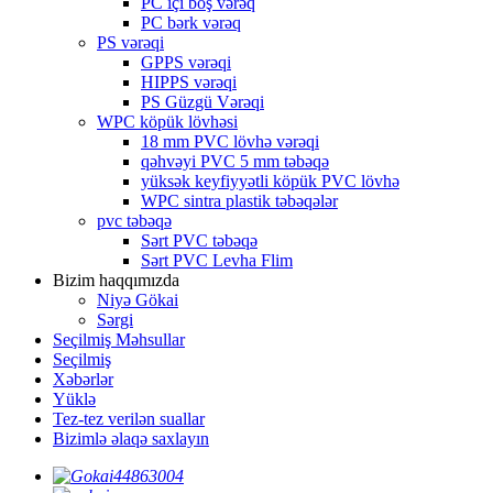
PC içi boş vərəq
PC bərk vərəq
PS vərəqi
GPPS vərəqi
HIPPS vərəqi
PS Güzgü Vərəqi
WPC köpük lövhəsi
18 mm PVC lövhə vərəqi
qəhvəyi PVC 5 mm təbəqə
yüksək keyfiyyətli köpük PVC lövhə
WPC sintra plastik təbəqələr
pvc təbəqə
Sərt PVC təbəqə
Sərt PVC Levha Flim
Bizim haqqımızda
Niyə Gökai
Sərgi
Seçilmiş Məhsullar
Seçilmiş
Xəbərlər
Yüklə
Tez-tez verilən suallar
Bizimlə əlaqə saxlayın