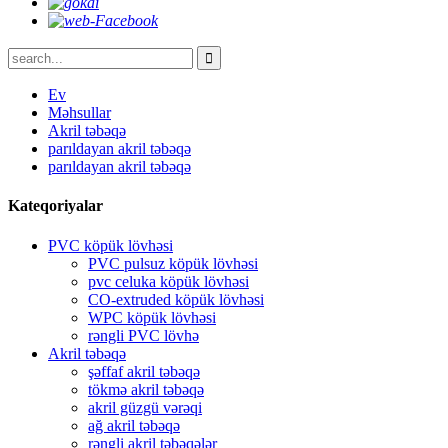
Ev
Məhsullar
Akril təbəqə
parıldayan akril təbəqə
parıldayan akril təbəqə
Kateqoriyalar
PVC köpük lövhəsi
PVC pulsuz köpük lövhəsi
pvc celuka köpük lövhəsi
CO-extruded köpük lövhəsi
WPC köpük lövhəsi
rəngli PVC lövhə
Akril təbəqə
şəffaf akril təbəqə
tökmə akril təbəqə
akril güzgü vərəqi
ağ akril təbəqə
rəngli akril təbəqələr