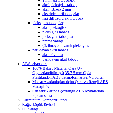
1 mm akril təbəqələr
akril pleksiglas təbəqə
akril təbəqə 2 mm
ekstrüde akril təbəqələr
işıq diffuzoru akril təbəqə
pleksiglas təbəqələr
akril pleksiglas
pleksiglas təbəqə
pleksiglas təbəqələr
pmma vərəqi
Çizilməyə davamlı pleksiglas
parıldayan akril təbəqə
akril lövhələr
parıldayan akril təbəqə
ABS təbəqələri
100% Bakirə Material Qara Uv
Qiymətləndirilmiş 0,35-7,5 mm Qida
Plastikindən ABS Termoformasiya Vərəqləri
Məişət Avadanlıqları üçün Qara və Rəngli ABS
Vərəq/Lövhə
Çin fabriklərində çoxrəngli ABS lövhələrinin
topdan satışı
Alüminium Kompozit Panel
Kağız köpük lövhəsi
PC vərəqi