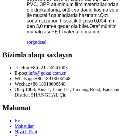
PVC, OPP alüminium film materiallarından
elektrokaplama, örtük və dəqiq kəsmə yolu
ilə müxtəlif qalınlıqlarda hazırlanır.Qızıl
soğan tozunun hissəcik ölçüsü 0,004 mm-
dən 3,0 mm-ə qədər ola bilər.Ətraf mühitin
mühafizəsi PET material olmalıdır.
sorğu
detal
Bizimlə əlaqə saxlayın
Telefon:
+86 -21 -56561003
E-poçt:
info@gokai.com.cn
Whatsapp:
+86 18918606548
Wechat:
+86 18918606548
Otaq 1003, Bina 1, Lane 111, Luxiang Road, Baoshan
District, SHANGHAI, Çin
Məlumat
Ev
Məhsullar
Niyə Gökai