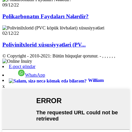
09/12/22
Polikarbonatın Faydaları Nələrdir?
02/12/22
Polivinilxlorid xüsusiyyətləri (PV...
© Copyright - 2010-2021: Bütün hüquqlar qorunur.
- , , , , , ,
E-poçt göndər
WhatsApp
William
x