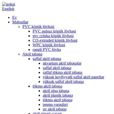
English
Ev
Məhsullar
PVC köpük lövhəsi
PVC pulsuz köpük lövhəsi
pvc celuka köpük lövhəsi
CO-extruded köpük lövhəsi
WPC köpük lövhəsi
rəngli PVC lövhə
Akril təbəqə
şəffaf akril təbəqə
akvarium akril təbəqələr
şəffaf akril təbəqə
şəffaf tökmə akril təbəqə
yüksək keyfiyyətli şəffaf akril panellər
yüksək şəffaf akril təbəqə
tökmə akril təbəqə
akril şüşə təbəqə
akril plastik təbəqə
tökmə akril təbəqə
pmma vərəqləri
uv akril təbəqə
akril güzgü vərəqi