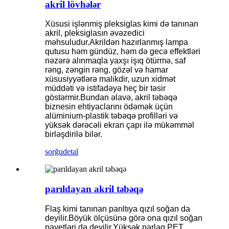
akril lövhələr
Xüsusi işlənmiş pleksiglas kimi də tanınan
akril, pleksiglasın əvəzedici
məhsuludur.Akrildən hazırlanmış lampa
qutusu həm gündüz, həm də gecə effektləri
nəzərə alınmaqla yaxşı işıq ötürmə, saf
rəng, zəngin rəng, gözəl və hamar
xüsusiyyətlərə malikdir, uzun xidmət
müddəti və istifadəyə heç bir təsir
göstərmir.Bundan əlavə, akril təbəqə
biznesin ehtiyaclarını ödəmək üçün
alüminium-plastik təbəqə profilləri və
yüksək dərəcəli ekran çapı ilə mükəmməl
birləşdirilə bilər.
sorğu
detal
parıldayan akril təbəqə
Flaş kimi tanınan parıltıya qızıl soğan da
deyilir.Böyük ölçüsünə görə ona qızıl soğan
payetləri də deyilir.Yüksək parlaq PET,