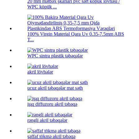
20 mm mətbəx şkafları pvc sərt köpük lövhəsi /
WPC köpük ...
100% Virgin Material Qara Uv 0.35-7.5mm ABS
T...
WPC sintra plastik təbəqələr
akril lövhələr
ucuz akril təbəqələr mat səth
işıq diffuzoru akril təbəqə
rəngli akril təbəqələr
şəffaf tökmə akril təbəqə