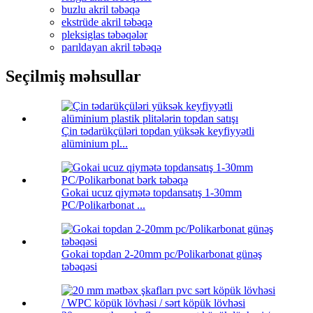
buzlu akril təbəqə
ekstrüde akril təbəqə
pleksiglas təbəqələr
parıldayan akril təbəqə
Seçilmiş məhsullar
Çin tədarükçüləri topdan yüksək keyfiyyətli
alüminium pl...
Gokai ucuz qiymətə topdansatış 1-30mm
PC/Polikarbonat ...
Gokai topdan 2-20mm pc/Polikarbonat günəş
təbəqəsi