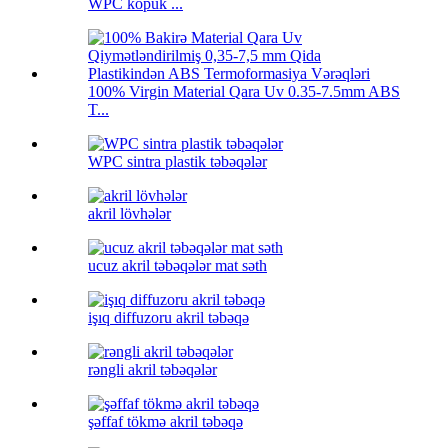
WPC köpük ...
100% Virgin Material Qara Uv 0.35-7.5mm ABS
T...
WPC sintra plastik təbəqələr
akril lövhələr
ucuz akril təbəqələr mat səth
işıq diffuzoru akril təbəqə
rəngli akril təbəqələr
şəffaf tökmə akril təbəqə