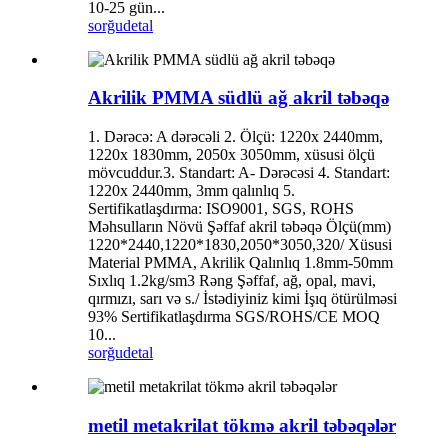
10-25 gün...
sorğu
detal
Akrilik PMMA südlü ağ akril təbəqə
1. Dərəcə: A dərəcəli 2. Ölçü: 1220x 2440mm,
1220x 1830mm, 2050x 3050mm, xüsusi ölçü
mövcuddur.3. Standart: A- Dərəcəsi 4. Standart:
1220x 2440mm, 3mm qalınlıq 5.
Sertifikatlaşdırma: ISO9001, SGS, ROHS
Məhsulların Növü Şəffaf akril təbəqə Ölçü(mm)
1220*2440,1220*1830,2050*3050,320/ Xüsusi
Material PMMA, Akrilik Qalınlıq 1.8mm-50mm
Sıxlıq 1.2kg/sm3 Rəng Şəffaf, ağ, opal, mavi,
qırmızı, sarı və s./ İstədiyiniz kimi İşıq ötürülməsi
93% Sertifikatlaşdırma SGS/ROHS/CE MOQ
10...
sorğu
detal
metil metakrilat tökmə akril təbəqələr