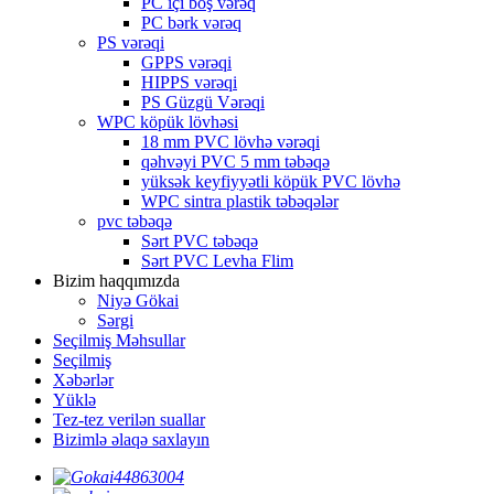
PC içi boş vərəq
PC bərk vərəq
PS vərəqi
GPPS vərəqi
HIPPS vərəqi
PS Güzgü Vərəqi
WPC köpük lövhəsi
18 mm PVC lövhə vərəqi
qəhvəyi PVC 5 mm təbəqə
yüksək keyfiyyətli köpük PVC lövhə
WPC sintra plastik təbəqələr
pvc təbəqə
Sərt PVC təbəqə
Sərt PVC Levha Flim
Bizim haqqımızda
Niyə Gökai
Sərgi
Seçilmiş Məhsullar
Seçilmiş
Xəbərlər
Yüklə
Tez-tez verilən suallar
Bizimlə əlaqə saxlayın