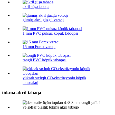
akril şüşə təbəqə
gümüş akril güzgü vərəqi
1 mm PVC pulsuz köpük təbəqəsi
15 mm Forex vərəqi
rəngli PVC köpük təbəqəsi
yüksək sıxlıqlı CO-ekstrüzyonlu köpük
təbəqələri
tökmə akril təbəqə