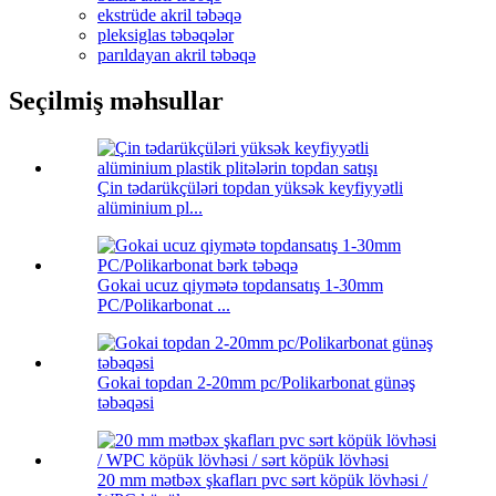
ekstrüde akril təbəqə
pleksiglas təbəqələr
parıldayan akril təbəqə
Seçilmiş məhsullar
Çin tədarükçüləri topdan yüksək keyfiyyətli
alüminium pl...
Gokai ucuz qiymətə topdansatış 1-30mm
PC/Polikarbonat ...
Gokai topdan 2-20mm pc/Polikarbonat günəş
təbəqəsi
20 mm mətbəx şkafları pvc sərt köpük lövhəsi /