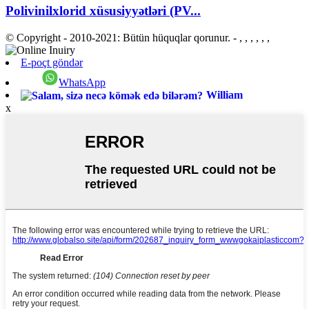
Polivinilxlorid xüsusiyyətləri (PV...
© Copyright - 2010-2021: Bütün hüquqlar qorunur.
- , , , , , ,
E-poçt göndər
WhatsApp
William
x