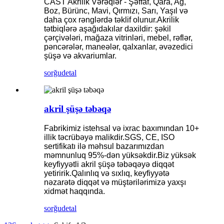
CAST Akrilik Vərəqlər - Şəffaf, Qara, Ağ,
Boz, Bürünc, Mavi, Qırmızı, Sarı, Yaşıl və
daha çox rənglərdə təklif olunur.Akrilik
tətbiqlərə aşağıdakılar daxildir: şəkil
çərçivələri, mağaza vitrinləri, mebel, rəflər,
pəncərələr, maneələr, qalxanlar, əvəzedici
şüşə və akvariumlar.
sorğu
detal
akril şüşə təbəqə
Fabrikimiz istehsal və ixrac baxımından 10+
illik təcrübəyə malikdir.SGS, CE, ISO
sertifikatı ilə məhsul bazarımızdan
məmnunluq 95%-dən yüksəkdir.Biz yüksək
keyfiyyətli akril şüşə təbəqəyə diqqət
yetiririk.Qalınlıq və sıxlıq, keyfiyyətə
nəzarətə diqqət və müştərilərimizə yaxşı
xidmət haqqında.
sorğu
detal