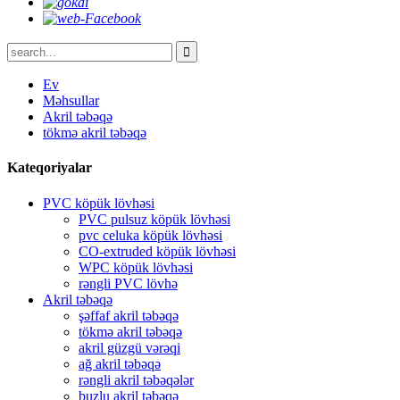
Ev
Məhsullar
Akril təbəqə
tökmə akril təbəqə
Kateqoriyalar
PVC köpük lövhəsi
PVC pulsuz köpük lövhəsi
pvc celuka köpük lövhəsi
CO-extruded köpük lövhəsi
WPC köpük lövhəsi
rəngli PVC lövhə
Akril təbəqə
şəffaf akril təbəqə
tökmə akril təbəqə
akril güzgü vərəqi
ağ akril təbəqə
rəngli akril təbəqələr
buzlu akril təbəqə