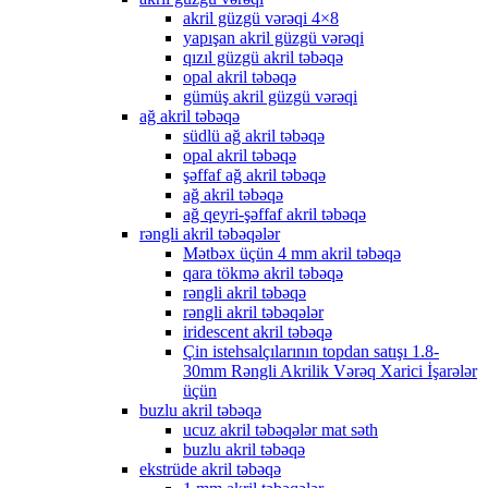
akril güzgü vərəqi 4×8
yapışan akril güzgü vərəqi
qızıl güzgü akril təbəqə
opal akril təbəqə
gümüş akril güzgü vərəqi
ağ akril təbəqə
südlü ağ akril təbəqə
opal akril təbəqə
şəffaf ağ akril təbəqə
ağ akril təbəqə
ağ qeyri-şəffaf akril təbəqə
rəngli akril təbəqələr
Mətbəx üçün 4 mm akril təbəqə
qara tökmə akril təbəqə
rəngli akril təbəqə
rəngli akril təbəqələr
iridescent akril təbəqə
Çin istehsalçılarının topdan satışı 1.8-
30mm Rəngli Akrilik Vərəq Xarici İşarələr
üçün
buzlu akril təbəqə
ucuz akril təbəqələr mat səth
buzlu akril təbəqə
ekstrüde akril təbəqə