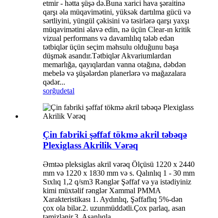
etmir - hətta şüşə də.Buna xarici hava şəraitinə
qarşı əla müqavimətini, yüksək dartılma gücü və
sərtliyini, yüngül çəkisini və təsirlərə qarşı yaxşı
müqavimətini əlavə edin, nə üçün Clear-ın kritik
vizual performans və davamlılıq tələb edən
tətbiqlər üçün seçim məhsulu olduğunu başa
düşmək asandır.Tətbiqlər Akvariumlardan
memarlığa, qayıqlardan vanna otağına, dəbdən
mebelə və şüşələrdən planerlərə və mağazalara
qədər...
sorğu
detal
Çin fabriki şəffaf tökmə akril təbəqə
Plexiglass Akrilik Vərəq
Əmtəə pleksiglas akril vərəq Ölçüsü 1220 x 2440
mm və 1220 x 1830 mm və s. Qalınlıq 1 - 30 mm
Sıxlıq 1,2 q/sm3 Rənglər Şəffaf və ya istədiyiniz
kimi müxtəlif rənglər Xammal PMMA
Xarakteristikası 1. Aydınlıq, Şəffaflıq 5%-dən
çox ola bilər.2. uzunmüddətli.Çox parlaq, asan
təmizlənir.3. Asanlıqla