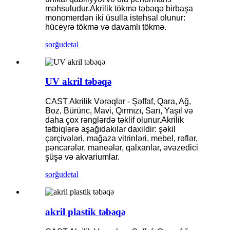
məhsuludur.Akrilik tökmə təbəqə birbaşa
monomerdən iki üsulla istehsal olunur:
hüceyrə tökmə və davamlı tökmə.
sorğu
detal
UV akril təbəqə
CAST Akrilik Vərəqlər - Şəffaf, Qara, Ağ,
Boz, Bürünc, Mavi, Qırmızı, Sarı, Yaşıl və
daha çox rənglərdə təklif olunur.Akrilik
tətbiqlərə aşağıdakılar daxildir: şəkil
çərçivələri, mağaza vitrinləri, mebel, rəflər,
pəncərələr, maneələr, qalxanlar, əvəzedici
şüşə və akvariumlar.
sorğu
detal
akril plastik təbəqə