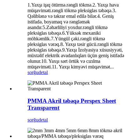
1.Yaxşı işıq ötürmə.rəngli tökmə.2. Yaxşı hava
müqaviməti.rəngli tökmə pleksiglas təbəqə.3.
Qəliblənə və təkrar emal edilə bilər.4. Geniş
istifadə, boyamaq və rəngləmək
asandır.5.Zəhərliliyi yoxdur.rəngli tökmə
pleksiglas təbəqə.6.Yüksək mexaniki
möhkəmlik.7.Yüngül çəki.rəngli tökmə
pleksiglas vərəq.8. Yaxşı təsir gücü.rəngli tökmə
pleksiglas təbəqə.9.Yaxşı İzolyasiya xüsusiyyəti,
müxtəlif elektrik avadanlıqları üçün geniş istifadə
olunur.10. Yaxşı sərt örtük və cızılma
müqaviməti.11. Yaxşı kimyəvi müqavimət...
sorğu
detal
PMMA Akril təbəqə Perspex Sheet
Transparent
sorğu
detal