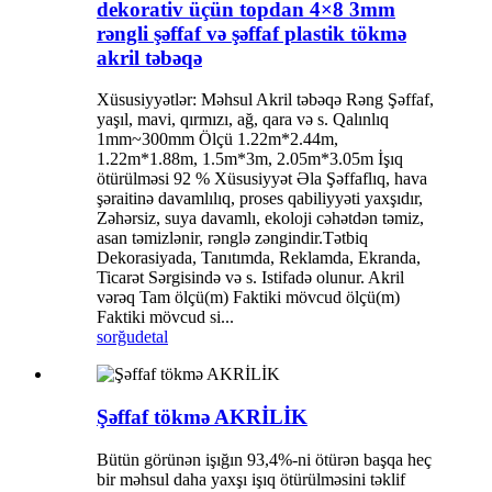
dekorativ üçün topdan 4×8 3mm
rəngli şəffaf və şəffaf plastik tökmə
akril təbəqə
Xüsusiyyətlər: Məhsul Akril təbəqə Rəng Şəffaf,
yaşıl, mavi, qırmızı, ağ, qara və s. Qalınlıq
1mm~300mm Ölçü 1.22m*2.44m,
1.22m*1.88m, 1.5m*3m, 2.05m*3.05m İşıq
ötürülməsi 92 % Xüsusiyyət Əla Şəffaflıq, hava
şəraitinə davamlılıq, proses qabiliyyəti yaxşıdır,
Zəhərsiz, suya davamlı, ekoloji cəhətdən təmiz,
asan təmizlənir, rənglə zəngindir.Tətbiq
Dekorasiyada, Tanıtımda, Reklamda, Ekranda,
Ticarət Sərgisində və s. Istifadə olunur. Akril
vərəq Tam ölçü(m) Faktiki mövcud ölçü(m)
Faktiki mövcud si...
sorğu
detal
Şəffaf tökmə AKRİLİK
Bütün görünən işığın 93,4%-ni ötürən başqa heç
bir məhsul daha yaxşı işıq ötürülməsini təklif