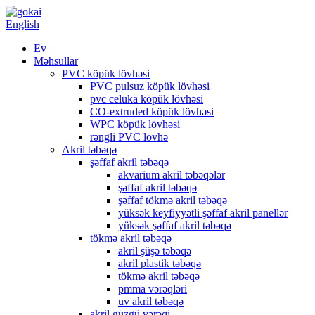
English
Ev
Məhsullar
PVC köpük lövhəsi
PVC pulsuz köpük lövhəsi
pvc celuka köpük lövhəsi
CO-extruded köpük lövhəsi
WPC köpük lövhəsi
rəngli PVC lövhə
Akril təbəqə
şəffaf akril təbəqə
akvarium akril təbəqələr
şəffaf akril təbəqə
şəffaf tökmə akril təbəqə
yüksək keyfiyyətli şəffaf akril panellər
yüksək şəffaf akril təbəqə
tökmə akril təbəqə
akril şüşə təbəqə
akril plastik təbəqə
tökmə akril təbəqə
pmma vərəqləri
uv akril təbəqə
akril güzgü vərəqi