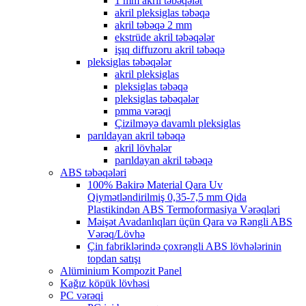
1 mm akril təbəqələr
akril pleksiglas təbəqə
akril təbəqə 2 mm
ekstrüde akril təbəqələr
işıq diffuzoru akril təbəqə
pleksiglas təbəqələr
akril pleksiglas
pleksiglas təbəqə
pleksiglas təbəqələr
pmma vərəqi
Çizilməyə davamlı pleksiglas
parıldayan akril təbəqə
akril lövhələr
parıldayan akril təbəqə
ABS təbəqələri
100% Bakirə Material Qara Uv
Qiymətləndirilmiş 0,35-7,5 mm Qida
Plastikindən ABS Termoformasiya Vərəqləri
Məişət Avadanlıqları üçün Qara və Rəngli ABS
Vərəq/Lövhə
Çin fabriklərində çoxrəngli ABS lövhələrinin
topdan satışı
Alüminium Kompozit Panel
Kağız köpük lövhəsi
PC vərəqi