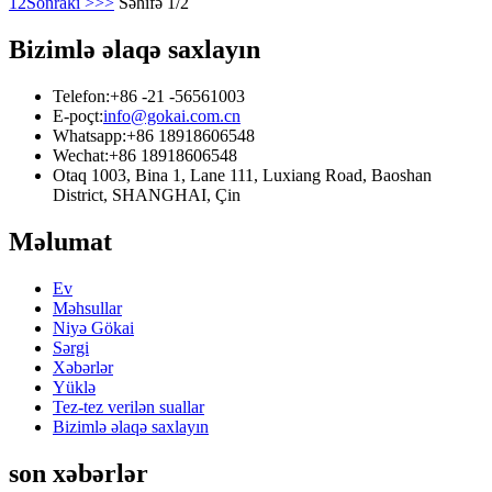
1
2
Sonrakı >
>>
Səhifə 1/2
Bizimlə əlaqə saxlayın
Telefon:
+86 -21 -56561003
E-poçt:
info@gokai.com.cn
Whatsapp:
+86 18918606548
Wechat:
+86 18918606548
Otaq 1003, Bina 1, Lane 111, Luxiang Road, Baoshan
District, SHANGHAI, Çin
Məlumat
Ev
Məhsullar
Niyə Gökai
Sərgi
Xəbərlər
Yüklə
Tez-tez verilən suallar
Bizimlə əlaqə saxlayın
son xəbərlər