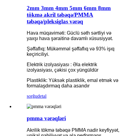
2mm 3mm 4mm 5mm 6mm 8mm
tökmə akril təbəqə/PMMA
təbəqə/pleksiglas vərəq
Hava müqaviməti: Güclü səth sərtliyi və
yaxşı hava şəraitinə davamlı xüsusiyyət.
Şəffaflıq: Mükəmməl şəffaflıq və 93% işıq
keçiriciliyi.
Elektrik izolyasiyası : Əla elektrik
izolyasiyası, çəkisi çox yüngüldür
Plastiklik: Yüksək plastiklik, emal etmək və
formalaşdırmaq daha asandır
sorğu
detal
pmma vərəqləri
Akrilik tökmə təbəqə PMMA nadir keyfiyyət,
unikal qabiliyyət və əla performans