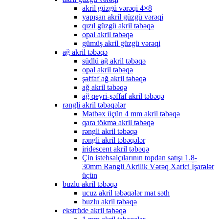
akril güzgü vərəqi 4×8
yapışan akril güzgü vərəqi
qızıl güzgü akril təbəqə
opal akril təbəqə
gümüş akril güzgü vərəqi
ağ akril təbəqə
südlü ağ akril təbəqə
opal akril təbəqə
şəffaf ağ akril təbəqə
ağ akril təbəqə
ağ qeyri-şəffaf akril təbəqə
rəngli akril təbəqələr
Mətbəx üçün 4 mm akril təbəqə
qara tökmə akril təbəqə
rəngli akril təbəqə
rəngli akril təbəqələr
iridescent akril təbəqə
Çin istehsalçılarının topdan satışı 1.8-
30mm Rəngli Akrilik Vərəq Xarici İşarələr
üçün
buzlu akril təbəqə
ucuz akril təbəqələr mat səth
buzlu akril təbəqə
ekstrüde akril təbəqə