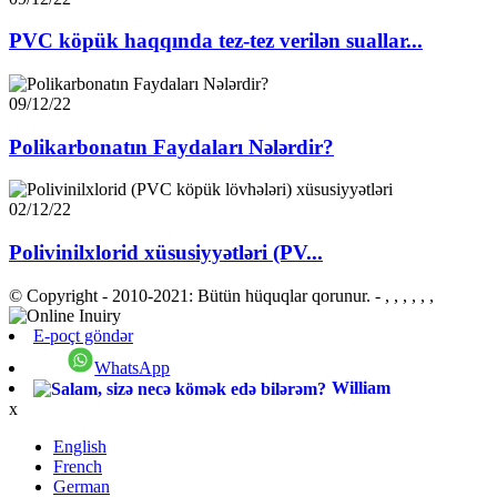
PVC köpük haqqında tez-tez verilən suallar...
09/12/22
Polikarbonatın Faydaları Nələrdir?
02/12/22
Polivinilxlorid xüsusiyyətləri (PV...
© Copyright - 2010-2021: Bütün hüquqlar qorunur.
- , , , , , ,
E-poçt göndər
WhatsApp
William
x
English
French
German