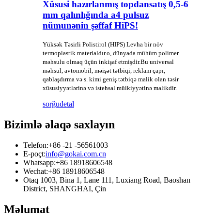
Xüsusi hazırlanmış topdansatış 0,5-6
mm qalınlığında a4 pulsuz
nümunənin şəffaf HiPS!
Yüksək Təsirli Polistirol (HIPS) Levha bir növ
termoplastik materialdır.o, dünyada mühüm polimer
məhsulu olmaq üçün inkişaf etmişdir.Bu universal
məhsul, avtomobil, məişət tətbiqi, reklam çapı,
qablaşdırma və s. kimi geniş tətbiqə malik olan təsir
xüsusiyyətlərinə və istehsal mülkiyyətinə malikdir.
sorğu
detal
Bizimlə əlaqə saxlayın
Telefon:
+86 -21 -56561003
E-poçt:
info@gokai.com.cn
Whatsapp:
+86 18918606548
Wechat:
+86 18918606548
Otaq 1003, Bina 1, Lane 111, Luxiang Road, Baoshan
District, SHANGHAI, Çin
Məlumat