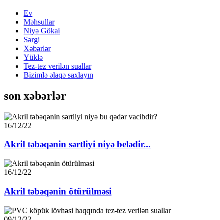
Ev
Məhsullar
Niyə Gökai
Sərgi
Xəbərlər
Yüklə
Tez-tez verilən suallar
Bizimlə əlaqə saxlayın
son xəbərlər
16/12/22
Akril təbəqənin sərtliyi niyə belədir...
16/12/22
Akril təbəqənin ötürülməsi
09/12/22