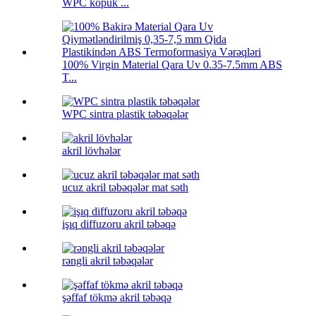
WPC köpük ...
100% Virgin Material Qara Uv 0.35-7.5mm ABS
T...
WPC sintra plastik təbəqələr
akril lövhələr
ucuz akril təbəqələr mat səth
işıq diffuzoru akril təbəqə
rəngli akril təbəqələr
şəffaf tökmə akril təbəqə