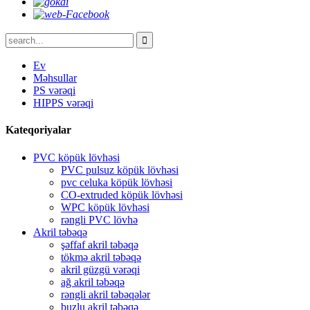
Ev
Məhsullar
PS vərəqi
HIPPS vərəqi
Kateqoriyalar
PVC köpük lövhəsi
PVC pulsuz köpük lövhəsi
pvc celuka köpük lövhəsi
CO-extruded köpük lövhəsi
WPC köpük lövhəsi
rəngli PVC lövhə
Akril təbəqə
şəffaf akril təbəqə
tökmə akril təbəqə
akril güzgü vərəqi
ağ akril təbəqə
rəngli akril təbəqələr
buzlu akril təbəqə