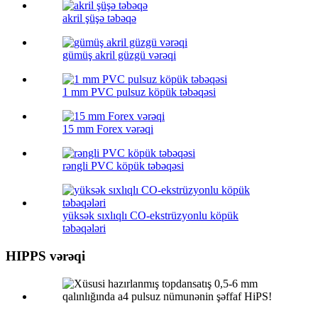
akril şüşə təbəqə
gümüş akril güzgü vərəqi
1 mm PVC pulsuz köpük təbəqəsi
15 mm Forex vərəqi
rəngli PVC köpük təbəqəsi
yüksək sıxlıqlı CO-ekstrüzyonlu köpük
təbəqələri
HIPPS vərəqi