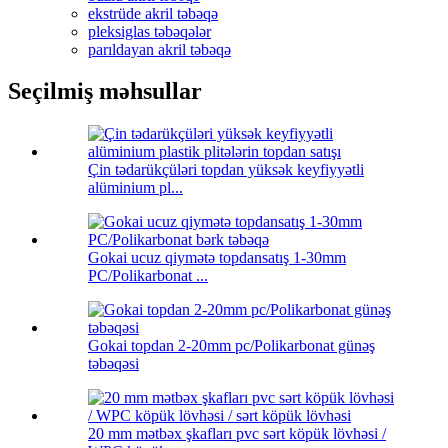
ekstrüde akril təbəqə
pleksiglas təbəqələr
parıldayan akril təbəqə
Seçilmiş məhsullar
Çin tədarükçüləri topdan yüksək keyfiyyətli
alüminium pl...
Gokai ucuz qiymətə topdansatış 1-30mm
PC/Polikarbonat ...
Gokai topdan 2-20mm pc/Polikarbonat günəş
təbəqəsi
20 mm mətbəx şkafları pvc sərt köpük lövhəsi /