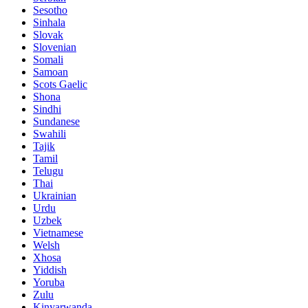
Sesotho
Sinhala
Slovak
Slovenian
Somali
Samoan
Scots Gaelic
Shona
Sindhi
Sundanese
Swahili
Tajik
Tamil
Telugu
Thai
Ukrainian
Urdu
Uzbek
Vietnamese
Welsh
Xhosa
Yiddish
Yoruba
Zulu
Kinyarwanda