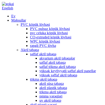
English
Ev
Məhsullar
PVC köpük lövhəsi
PVC pulsuz köpük lövhəsi
pvc celuka köpük lövhəsi
CO-extruded köpük lövhəsi
WPC köpük lövhəsi
rəngli PVC lövhə
Akril təbəqə
şəffaf akril təbəqə
akvarium akril təbəqələr
şəffaf akril təbəqə
şəffaf tökmə akril təbəqə
yüksək keyfiyyətli şəffaf akril panellər
yüksək şəffaf akril təbəqə
tökmə akril təbəqə
akril şüşə təbəqə
akril plastik təbəqə
tökmə akril təbəqə
pmma vərəqləri
uv akril təbəqə
akril güzgü vərəqi