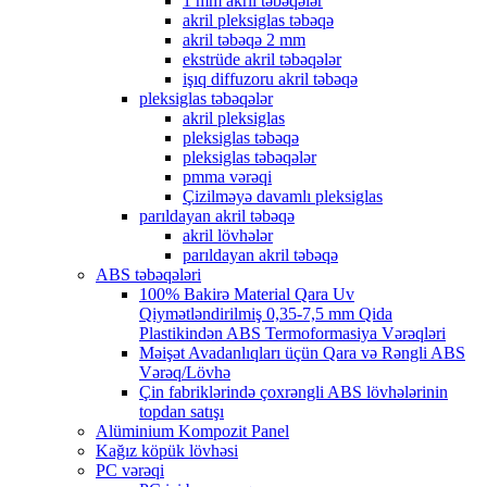
1 mm akril təbəqələr
akril pleksiglas təbəqə
akril təbəqə 2 mm
ekstrüde akril təbəqələr
işıq diffuzoru akril təbəqə
pleksiglas təbəqələr
akril pleksiglas
pleksiglas təbəqə
pleksiglas təbəqələr
pmma vərəqi
Çizilməyə davamlı pleksiglas
parıldayan akril təbəqə
akril lövhələr
parıldayan akril təbəqə
ABS təbəqələri
100% Bakirə Material Qara Uv
Qiymətləndirilmiş 0,35-7,5 mm Qida
Plastikindən ABS Termoformasiya Vərəqləri
Məişət Avadanlıqları üçün Qara və Rəngli ABS
Vərəq/Lövhə
Çin fabriklərində çoxrəngli ABS lövhələrinin
topdan satışı
Alüminium Kompozit Panel
Kağız köpük lövhəsi
PC vərəqi