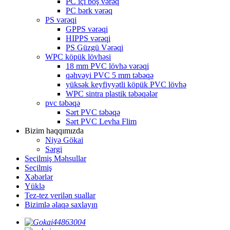
PC içi boş vərəq
PC bərk vərəq
PS vərəqi
GPPS vərəqi
HIPPS vərəqi
PS Güzgü Vərəqi
WPC köpük lövhəsi
18 mm PVC lövhə vərəqi
qəhvəyi PVC 5 mm təbəqə
yüksək keyfiyyətli köpük PVC lövhə
WPC sintra plastik təbəqələr
pvc təbəqə
Sərt PVC təbəqə
Sərt PVC Levha Flim
Bizim haqqımızda
Niyə Gökai
Sərgi
Seçilmiş Məhsullar
Seçilmiş
Xəbərlər
Yüklə
Tez-tez verilən suallar
Bizimlə əlaqə saxlayın