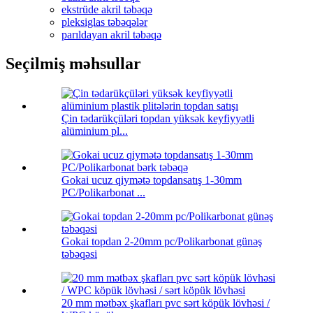
ekstrüde akril təbəqə
pleksiglas təbəqələr
parıldayan akril təbəqə
Seçilmiş məhsullar
Çin tədarükçüləri topdan yüksək keyfiyyətli
alüminium pl...
Gokai ucuz qiymətə topdansatış 1-30mm
PC/Polikarbonat ...
Gokai topdan 2-20mm pc/Polikarbonat günəş
təbəqəsi
20 mm mətbəx şkafları pvc sərt köpük lövhəsi /