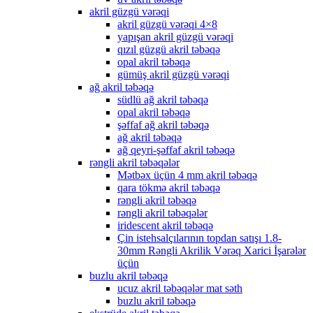
akril güzgü vərəqi
akril güzgü vərəqi 4×8
yapışan akril güzgü vərəqi
qızıl güzgü akril təbəqə
opal akril təbəqə
gümüş akril güzgü vərəqi
ağ akril təbəqə
südlü ağ akril təbəqə
opal akril təbəqə
şəffaf ağ akril təbəqə
ağ akril təbəqə
ağ qeyri-şəffaf akril təbəqə
rəngli akril təbəqələr
Mətbəx üçün 4 mm akril təbəqə
qara tökmə akril təbəqə
rəngli akril təbəqə
rəngli akril təbəqələr
iridescent akril təbəqə
Çin istehsalçılarının topdan satışı 1.8-
30mm Rəngli Akrilik Vərəq Xarici İşarələr
üçün
buzlu akril təbəqə
ucuz akril təbəqələr mat səth
buzlu akril təbəqə