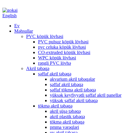
English
Ev
Məhsullar
PVC köpük lövhəsi
PVC pulsuz köpük lövhəsi
pvc celuka köpük lövhəsi
CO-extruded köpük lövhəsi
WPC köpük lövhəsi
rəngli PVC lövhə
Akril təbəqə
şəffaf akril təbəqə
akvarium akril təbəqələr
şəffaf akril təbəqə
şəffaf tökmə akril təbəqə
yüksək keyfiyyətli şəffaf akril panellər
yüksək şəffaf akril təbəqə
tökmə akril təbəqə
akril şüşə təbəqə
akril plastik təbəqə
tökmə akril təbəqə
pmma vərəqləri
uv akril təbəqə