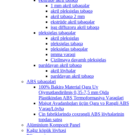
ekstrüde akril təbəqə
1 mm akril təbəqələr
akril pleksiglas təbəqə
akril təbəqə 2 mm
ekstrüde akril təbəqələr
işıq diffuzoru akril təbəqə
pleksiglas təbəqələr
akril pleksiglas
pleksiglas təbəqə
pleksiglas təbəqələr
pmma vərəqi
Çizilməyə davamlı pleksiglas
parıldayan akril təbəqə
akril lövhələr
parıldayan akril təbəqə
ABS təbəqələri
100% Bakirə Material Qara Uv
Qiymətləndirilmiş 0,35-7,5 mm Qida
Plastikindən ABS Termoformasiya Vərəqləri
Məişət Avadanlıqları üçün Qara və Rəngli ABS
Vərəq/Lövhə
Çin fabriklərində çoxrəngli ABS lövhələrinin
topdan satışı
Alüminium Kompozit Panel
Kağız köpük lövhəsi