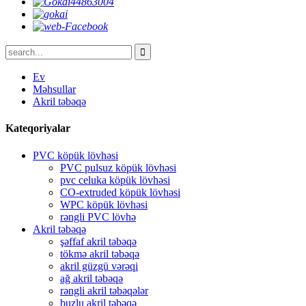
Ev
Məhsullar
Akril təbəqə
Kateqoriyalar
PVC köpük lövhəsi
PVC pulsuz köpük lövhəsi
pvc celuka köpük lövhəsi
CO-extruded köpük lövhəsi
WPC köpük lövhəsi
rəngli PVC lövhə
Akril təbəqə
şəffaf akril təbəqə
tökmə akril təbəqə
akril güzgü vərəqi
ağ akril təbəqə
rəngli akril təbəqələr
buzlu akril təbəqə