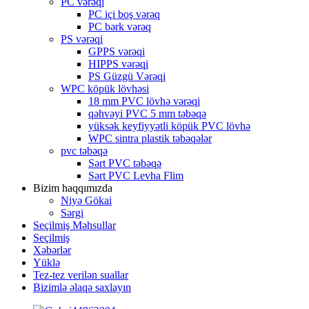
PC vərəqi
PC içi boş vərəq
PC bərk vərəq
PS vərəqi
GPPS vərəqi
HIPPS vərəqi
PS Güzgü Vərəqi
WPC köpük lövhəsi
18 mm PVC lövhə vərəqi
qəhvəyi PVC 5 mm təbəqə
yüksək keyfiyyətli köpük PVC lövhə
WPC sintra plastik təbəqələr
pvc təbəqə
Sərt PVC təbəqə
Sərt PVC Levha Flim
Bizim haqqımızda
Niyə Gökai
Sərgi
Seçilmiş Məhsullar
Seçilmiş
Xəbərlər
Yüklə
Tez-tez verilən suallar
Bizimlə əlaqə saxlayın