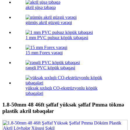
akril şüşə təbəqə
gümüş akril güzgü vərəqi
1 mm PVC pulsuz köpük təbəqəsi
15 mm Forex vərəqi
rəngli PVC köpük təbəqəsi
yüksək sıxlıqlı CO-ekstrüzyonlu köpük
təbəqələri
1.8-50mm 48 46ft şəffaf yüksək şəffaf Pmma tökmə
plastik akril təbəqələr