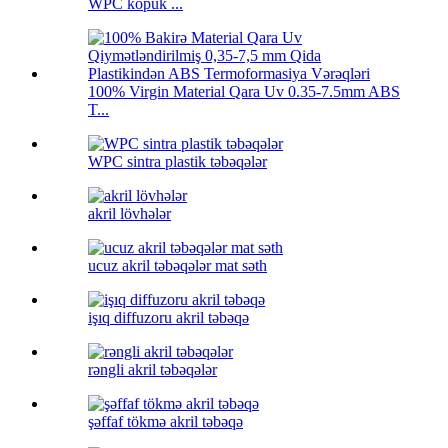
WPC köpük ...
100% Virgin Material Qara Uv 0.35-7.5mm ABS
T...
WPC sintra plastik təbəqələr
akril lövhələr
ucuz akril təbəqələr mat səth
işıq diffuzoru akril təbəqə
rəngli akril təbəqələr
şəffaf tökmə akril təbəqə